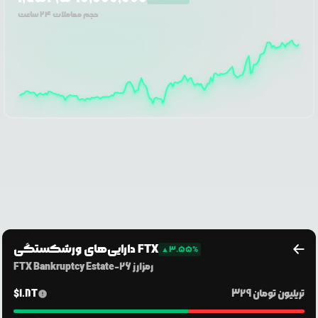
حجم معاملات ۲۴ ساعت
دارایی‌های ورشکستگی FTX
▲
3.55
%
رمزارز
26
-
FTX Bankruptcy Estate
329 تریلیون
تومان
1.8T
$