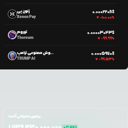
زِنون پی
$
0.0
002208
Xenon Pay
-100.00
%
توروم
$
0.0
0003043
Thoreum
-99.99
%
هوش مصنوعی ترامپ
$
0.0
005970
TRUMP AI
-99.53
%
پرتفوی تحقیقاتی آلامدا
1,739,430,000,000
▲
3.57
%