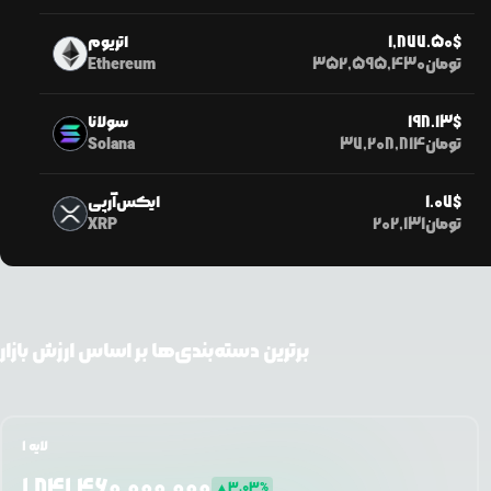
$
1,877.50
اتریوم
تومان
352,595,430
Ethereum
$
198.13
سولانا
تومان
37,208,814
Solana
$
1.07
ایکس‌آرپی
تومان
202,131
XRP
برترین دسته‌بندی‌ها بر اساس ارزش بازار
لایه ۱
1,841,460,000,000
▲
3.03
%