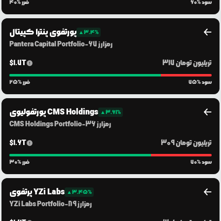
% سود
60
% ضرر
40
پورتفوی پنترا کپیتال
▲
3.4
%
رمزارز
67
-
Pantera Capital Portfolio
317 تریلیون
تومان
1.7T
$
% سود
75
% ضرر
25
پورتفولیوی CMS Holdings
▲
3.61
%
رمزارز
36
-
CMS Holdings Portfolio
309 تریلیون
تومان
1.6T
$
% سود
70
% ضرر
30
پرتفوی YZi Labs
▲
3.45
%
رمزارز
89
-
YZi Labs Portfolio