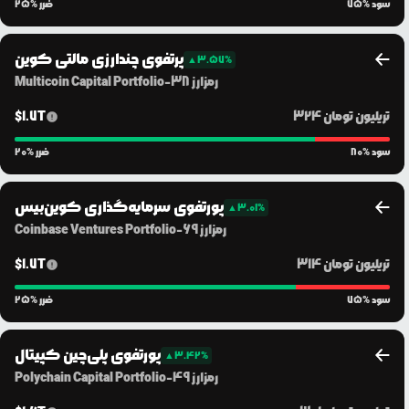
% سود
75
% ضرر
25
پرتفوی چندارزی مالتی کوین
▲
3.57
%
رمزارز
38
-
Multicoin Capital Portfolio
324 تریلیون
تومان
1.7T
$
% سود
80
% ضرر
20
پورتفوی سرمایه‌گذاری کوین‌بیس
▲
3.01
%
رمزارز
69
-
Coinbase Ventures Portfolio
314 تریلیون
تومان
1.7T
$
% سود
75
% ضرر
25
پورتفوی پلی‌چین کپیتال
▲
3.42
%
رمزارز
49
-
Polychain Capital Portfolio