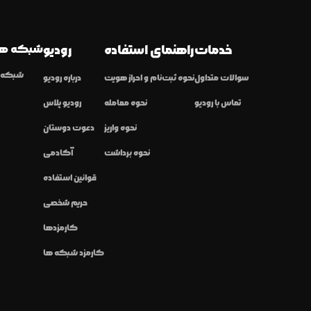
خدمات
راهنمای استفاده
رودیو
شبکه ها
شبکه ا
سوالات متداول
نحوه ثبت‌نام و احراز هویت
درباره رودیو
تماس با رودیو
نحوه معامله
رودیو پلاس
نحوه واریز
دعوت دوستان
نحوه برداشت
آکادمی
قوانین استفاده
حریم شخصی
کارمزدها
کارمزد شبکه ها