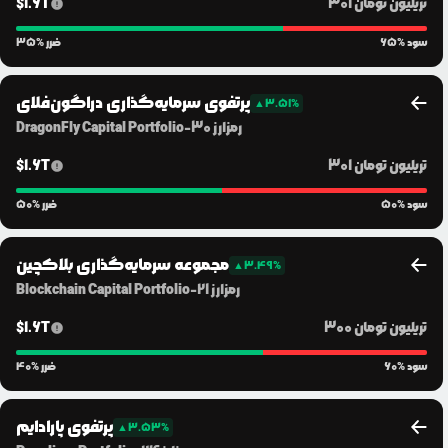
301 تریلیون
تومان
1.6T
$
% سود
65
% ضرر
35
پرتفوی سرمایه‌گذاری دراگون‌فلای
▲
3.51
%
رمزارز
30
-
DragonFly Capital Portfolio
301 تریلیون
تومان
1.6T
$
% سود
50
% ضرر
50
مجموعه سرمایه‌گذاری بلاکچین
▲
3.49
%
رمزارز
21
-
Blockchain Capital Portfolio
300 تریلیون
تومان
1.6T
$
% سود
60
% ضرر
40
پرتفوی پارادایم
▲
3.53
%