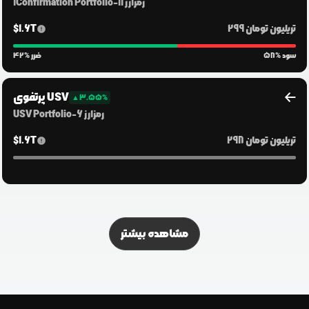
رمزارز
11
-
1Confirmation Portfolio
299 تریلیون
تومان
1.6T
$
% سود
58
% ضرر
42
پرتفوی USV
▲
3.55
%
رمزارز
6
-
USV Portfolio
298 تریلیون
تومان
1.6T
$
مشاهده بیشتر