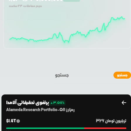
حجم معاملات ۲۴ ساعت
جستجو
پرتفوی تحقیقاتی آلامدا
▲
3.57
%
رمزارز
58
-
Alameda Research Portfolio
326 تریلیون
تومان
1.7T
$