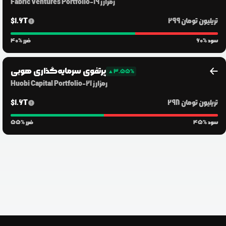
رمزارز
19
-
Fabric Ventures Portfolio
299 تریلیون
تومان
1.6T
$
% سود
60
% ضرر
40
پرتفوی سرمایه‌گذاری هوبی
▲
3.55
%
رمزارز
21
-
Huobi Capital Portfolio
298 تریلیون
تومان
1.6T
$
% سود
45
% ضرر
55