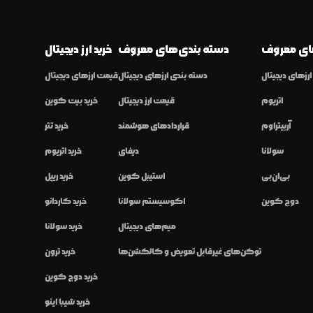
ی معروف
دسته بندی‌های معروف
خرید ارز دیجیتال
رزهای دیجیتال
دسته بندی ارزهای دیجیتال
قیمت ارزهای دیجیتال
اتریوم
قیمت ارز دیجیتال
خرید بیت کوین
آربیتراوم
قراردادهای هوشمند
خرید تتر
سولانا
دیفای
خرید اتریوم
بی‌ان‌بی
استیبل کوین
خرید ریپل
دوج کوین
اکوسیستم سولانا
خرید کاردانو
میم‌های دیجیتال
خرید سولانا
توکن‌های غیرقابل تعویض و کالکشن‌ها
خرید ترون
خرید دوج کوین
خرید شیبا اینو