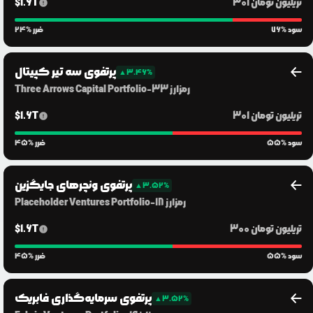
301 تریلیون
تومان
1.6T
$
% سود
76
% ضرر
24
پرتفوی سه تیر کپیتال
▲
3.46
%
رمزارز
33
-
Three Arrows Capital Portfolio
301 تریلیون
تومان
1.6T
$
% سود
55
% ضرر
45
پرتفوی ونچرهای جایگزین
▲
3.52
%
رمزارز
18
-
Placeholder Ventures Portfolio
300 تریلیون
تومان
1.6T
$
% سود
55
% ضرر
45
پرتفوی سرمایه‌گذاری فابریک
▲
3.52
%