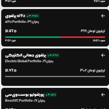
% سود
65
% ضرر
35
پرتفوی a16z
▲
3.45
%
رمزارز
31
-
a16z Portfolio
316 تریلیون
تومان
1.7T
$
% سود
55
% ضرر
45
پرتفوی جهانی الکتریکی
▲
3.49
%
رمزارز
19
-
Electric Global Portfolio
302 تریلیون
تومان
1.6T
$
پورتفولیو بوست‌وی‌سی
▲
3.51
%
رمزارز
16
-
BoostVC Portfolio