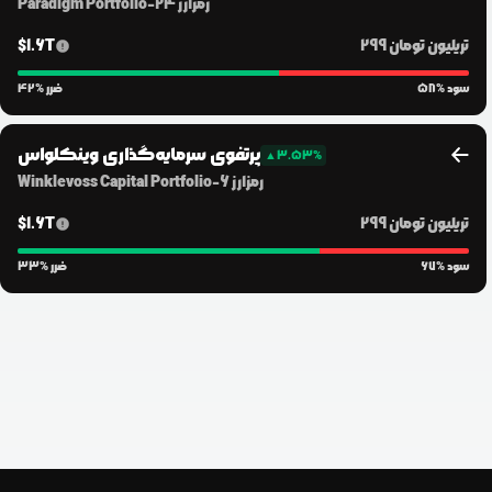
رمزارز
24
-
Paradigm Portfolio
299 تریلیون
تومان
1.6T
$
% سود
58
% ضرر
42
پرتفوی سرمایه‌گذاری وینکلواس
▲
3.53
%
رمزارز
6
-
Winklevoss Capital Portfolio
299 تریلیون
تومان
1.6T
$
% سود
67
% ضرر
33