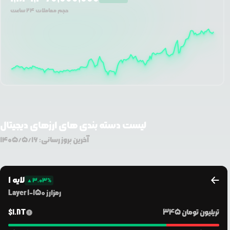
حجم معاملات ۲۴ ساعت
لیست دسته بندی های ارزهای دیجیتال
آخرین بروز رسانی:
۱۴۰۵/۵/۱۶
لایه ۱
▲
3.03
%
رمزارز
150
-
Layer 1
345 تریلیون
تومان
1.8T
$