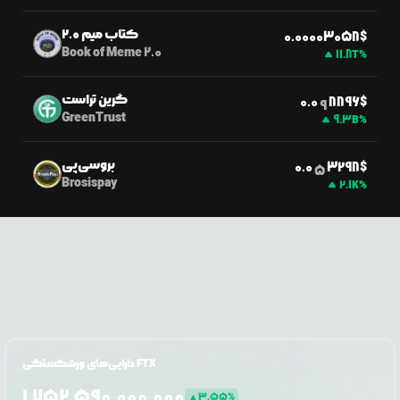
کتاب میم ۲.۰
$
0.0
0003058
Book of Meme 2.0
11.8T
%
گرین تراست
$
0.0
8896
9
GreenTrust
9.3B
%
بروسی‌پی
$
0.0
3298
5
Brosispay
2.1K
%
دارایی‌های ورشکستگی FTX
1,752,590,000,000
▲
3.55
%