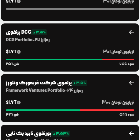
301 تریلیون
تومان
1.6T
$
پرتفوی DCG
▲
3.5
%
رمزارز
27
-
DCG Portfolio
301 تریلیون
تومان
1.6T
$
% سود
75
% ضرر
25
پرتفوی شرکت فریمورک ونتورز
▲
3.5
%
رمزارز
24
-
Framework Ventures Portfolio
300 تریلیون
تومان
1.6T
$
% سود
58
% ضرر
42
پورتفوی تأیید یک تایی
▲
3.53
%