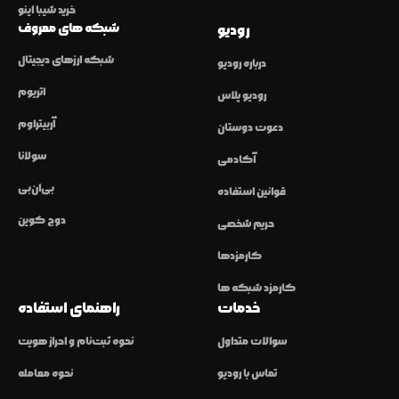
خرید شیبا اینو
شبکه های معروف
رودیو
شبکه ارزهای دیجیتال
درباره رودیو
اتریوم
رودیو پلاس
آربیتراوم
دعوت دوستان
سولانا
آکادمی
بی‌ان‌بی
قوانین استفاده
دوج کوین
حریم شخصی
کارمزدها
کارمزد شبکه ها
خدمات
راهنمای استفاده
سوالات متداول
نحوه ثبت‌نام و احراز هویت
تماس با رودیو
نحوه معامله