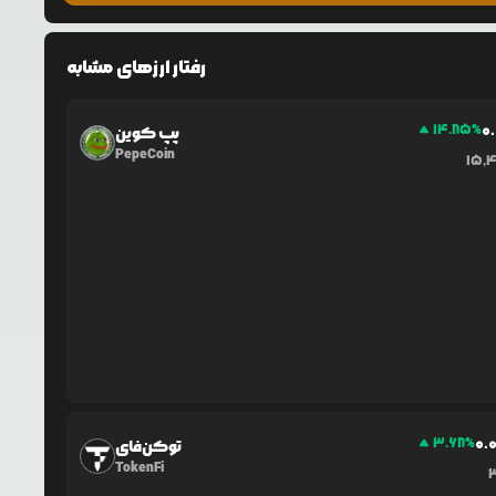
رفتار ارزهای مشابه
0
14.85
%
پپ کوین
PepeCoin
15,
0.
3.68
%
توکن‌فای
TokenFi