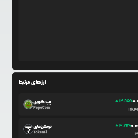
ارزهای مرتبط
0.
14.85
%
پپ کوین
PepeCoin
15,4
0.0
3.68
%
توکن‌فای
TokenFi
3