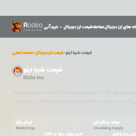
 های ارز دیجیتال
معامله
قیمت ارز دیجیتال
خرید آنی
قیمت
شیبا اینو
/
قیمت ارزدیجیتال
/
صفحه اصلی
قیمت شیبا اینو
Shiba Inu
یتال
شیبا اینو
،
0.9354
تومان معادل
0.000004957
دلار آمریکا معامله
ت اخیر %
2.30
+
SHIB
می‌شود. قیمت
عرضه در گردش
ارزش بازار
Market Cap
Circulating Supply
2,920,915,609
589,270,8
USDT