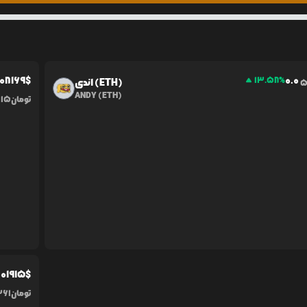
.0
8169
$
0.0
13.58
%
اندی (ETH)
ANDY (ETH)
تومان
415
0
01915
$
تومان
361