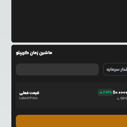
ماشین زمان کریپتو
$
0.000
%
2.3
قیمت فعلی
Latest Price
0.93