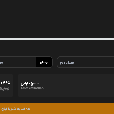
تومان
00495
تخمین دارایی
5
Asset estimation
تومان
محاسبه شیبا اینو