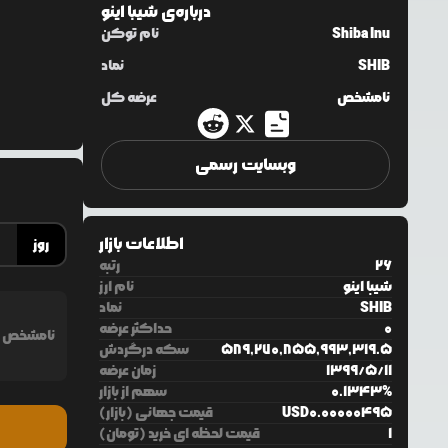
درباره‌ی
شیبا اینو
Shiba Inu
نام توکن
SHIB
نماد
نامشخص
عرضه کل
وبسایت رسمی
اطلاعات بازار
روز
26
رتبه
شیبا اینو
نام ارز
SHIB
نماد
0
حداکثر عرضه
نامشخص
589,270,855,993,319.5
سکه درگردش
11
/
5
/
1399
زمان عرضه
%
0.1343
سهم از بازار
0.00000495
USD
قیمت جهانی (بازار)
1
قیمت لحظه ای خرید (تومان)