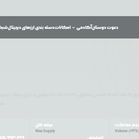
دعوت دوستان
آکادمی
امکانات
دسته بندی ارزهای دیجیتال
شبکه‌
روز
۱۴۰۵/۰۵/۱۶
شمسی مطابق با
08/07/2026
میلادی و در این لحظه، ارز دیج
تغییر قیمت داشته است.
طی ۲۴ ساع
جم معاملات
عرضه کل
Max Supply
Volume (24h
نامشخص
55,993,319