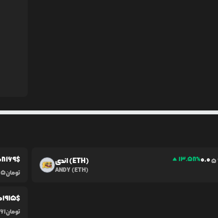
0
8169
$
0.0
13.58
%
اندی (ETH)
5
ANDY (ETH)
تومان
15
01915
$
تومان
61