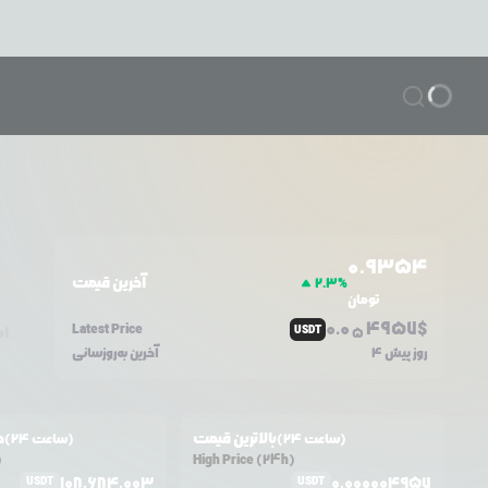
0.9354
آخرین قیمت
2.3
%
تومان
0.0
4957
$
Latest Price
USDT
ام
5
4 روز پیش
آخرین به‌روزسانی
بالاترین قیمت
ح
(24 ساعت)
(24 ساعت)
)
High Price (24h)
108,684,003
0.000004957
USDT
USDT