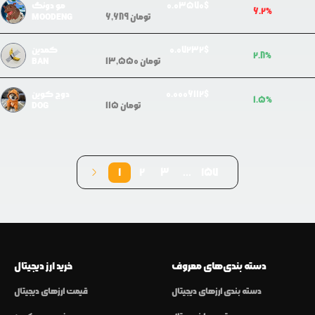
$
3570
0.0
مو دونگ
6.2
%
تومان
6,689
MOODENG
$
7232
0.0
کمدین
2.8
%
تومان
13,550
BAN
$
006112
0.0
دوج کوین
1.5
%
تومان
115
DOG
1
2
3
...
157
دسته بندی‌های معروف
خرید ارز دیجیتال
دسته بندی ارزهای دیجیتال
قیمت ارزهای دیجیتال