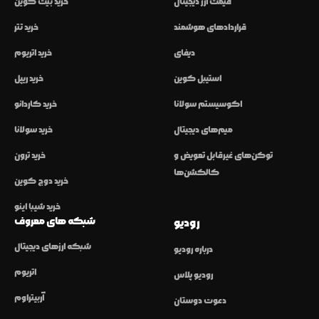
قیمت ارز دیجیتال
خرید بیت کوین
قراردادهای هوشمند
خرید تتر
دیفای
خرید اتریوم
استیبل کوین
خرید ریپل
اکوسیستم سولانا
خرید کاردانو
میم‌های دیجیتال
خرید سولانا
توکن‌های غیرقابل تعویض و
خرید ترون
کالکشن‌ها
خرید دوج کوین
خرید شیبا اینو
شبکه های معروف
رودیو
شبکه ارزهای دیجیتال
درباره رودیو
اتریوم
رودیو پلاس
آربیتراوم
دعوت دوستان