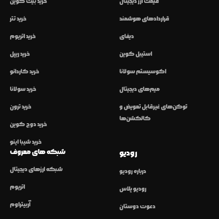
قیمت ارز دیجیتال
خرید بیت کوین
قراردادهای هوشمند
خرید تتر
دیفای
خرید اتریوم
استیبل کوین
خرید ریپل
اکوسیستم سولانا
خرید کاردانو
میم‌های دیجیتال
خرید سولانا
توکن‌های غیرقابل تعویض و
خرید ترون
کالکشن‌ها
خرید دوج کوین
خرید شیبا اینو
شبکه های معروف
رودیو
شبکه ارزهای دیجیتال
درباره رودیو
اتریوم
رودیو پلاس
آربیتراوم
دعوت دوستان