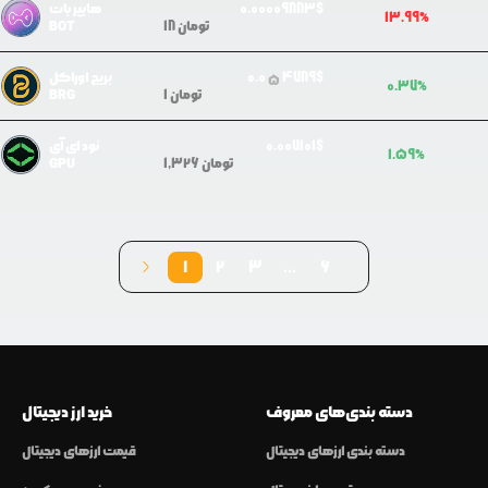
$
0009883
0.0
هایپر بات
13.99
%
تومان
18
BOT
$
4789
0.0
بریج اوراکل
5
0.37
%
تومان
1
BRG
$
07101
0.0
نود ای آی
1.59
%
تومان
1,326
GPU
1
2
3
...
6
دسته بندی‌های معروف
خرید ارز دیجیتال
دسته بندی ارزهای دیجیتال
قیمت ارزهای دیجیتال