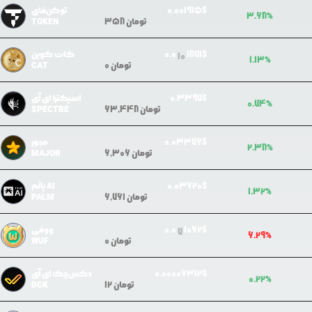
$
01915
0.0
توکن‌فای
3.68
%
تومان
358
TOKEN
$
1871
0.0
کات کوین
10
1.13
%
تومان
0
CAT
$
0.3397
اسپکترا ای آی
0.74
%
تومان
63,448
SPECTRE
$
3376
0.0
مِجور
2.38
%
تومان
6,306
MAJOR
$
3620
0.0
پاِلْم AI
1.32
%
تومان
6,761
PALM
$
1062
0.0
ووفی
7
6.29
%
تومان
0
WUF
$
0006312
0.0
دکس‌چک ای آی
0.22
%
تومان
12
DCK