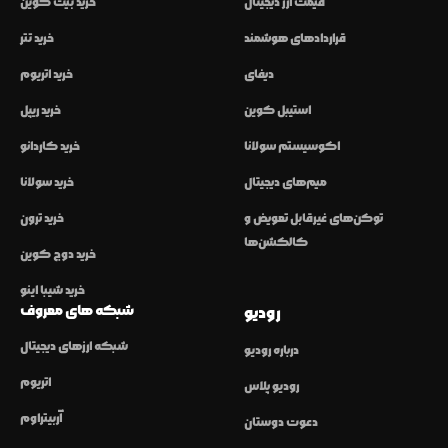
قیمت ارز دیجیتال
خرید بیت کوین
قراردادهای هوشمند
خرید تتر
دیفای
خرید اتریوم
استیبل کوین
خرید ریپل
اکوسیستم سولانا
خرید کاردانو
میم‌های دیجیتال
خرید سولانا
توکن‌های غیرقابل تعویض و
خرید ترون
کالکشن‌ها
خرید دوج کوین
خرید شیبا اینو
شبکه های معروف
رودیو
شبکه ارزهای دیجیتال
درباره رودیو
اتریوم
رودیو پلاس
آربیتراوم
دعوت دوستان