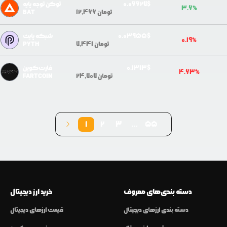
$
6627
0.0
توکن توجه پایه
3.6
%
تومان
12,466
BAT
$
3955
0.0
شبکه پایث
0.19
%
تومان
7,441
PYTH
$
0.1313
فارت‌کوین
4.63
%
تومان
24,707
FARTCOIN
1
2
3
...
55
دسته بندی‌های معروف
خرید ارز دیجیتال
دسته بندی ارزهای دیجیتال
قیمت ارزهای دیجیتال