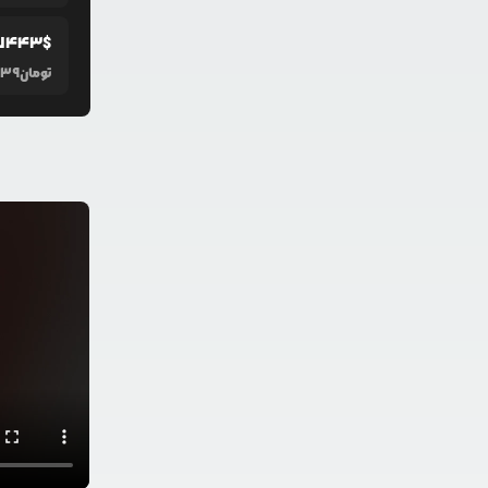
7443
$
تومان
139