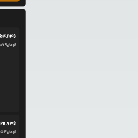
054.84
$
تومان
,069
028.63
$
تومان
054