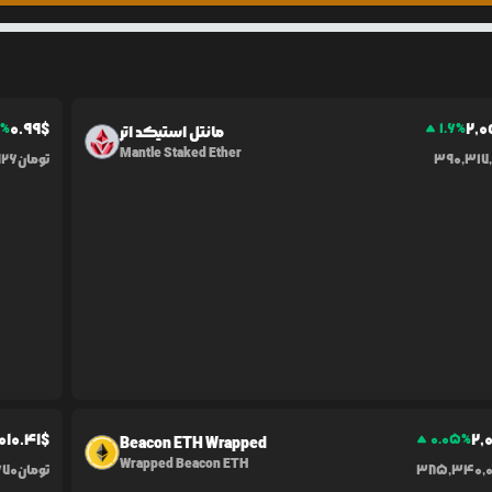
0.99
$
2,
1
%
1.6
%
مانتل استیکد اتر
Mantle Staked Ether
390,317
تومان
926
010.41
$
2,
0.05
%
Beacon ETH Wrapped
Wrapped Beacon ETH
385,340,
تومان
670