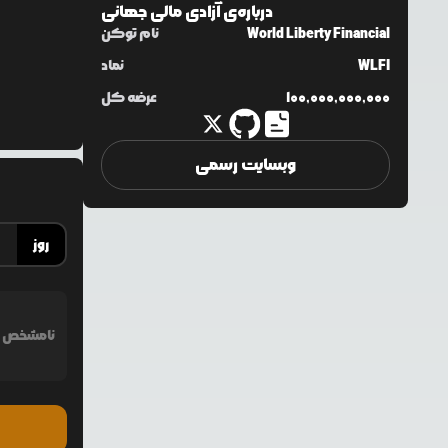
درباره‌ی
آزادی مالی جهانی
World Liberty Financial
نام توکن
WLFI
نماد
100,000,000,000
عرضه کل
وبسایت رسمی
روز
نامشخص