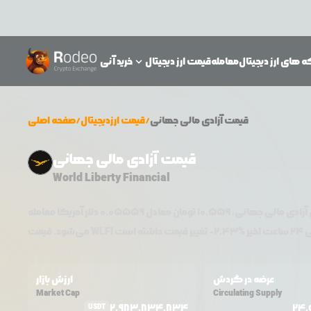
 های ارز دیجیتال
معامله
قیمت ارز دیجیتال
خرید آنی
قیمت
آزادی مالی جهانی
/
قیمت ارزدیجیتال
/
صفحه اصلی
قیمت آزادی مالی جهانی
World Liberty Financial
آزادی مالی جهانی
،
10,559
تومان معادل
0.05559
دلار آمریکا معامله
 اخیر %
2.43
-
WLFI
می‌شود. قیمت
عرضه در گردش
ارزش بازار
Market Cap
Circulating Supply
2,983,834,834
24,
USDT