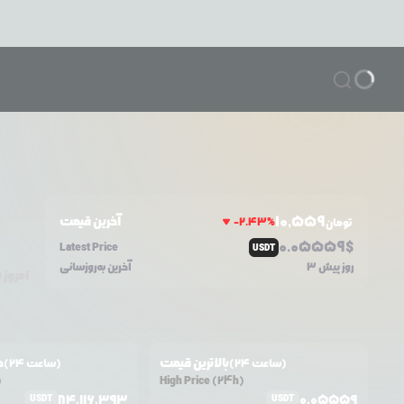
10,559
آخرین قیمت
-2.43
%
تومان
0.0
5559
$
Latest Price
USDT
3 روز پیش
آخرین به‌روزسانی
امروز
۵
بالاترین قیمت
ح
(24 ساعت)
(24 ساعت)
)
High Price (24h)
84,116,393
0.05559
USDT
USDT