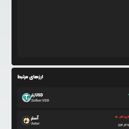
ارزهای مرتبط
زتر USD
Zether USD
-3.10
آستر
Aster
114,4