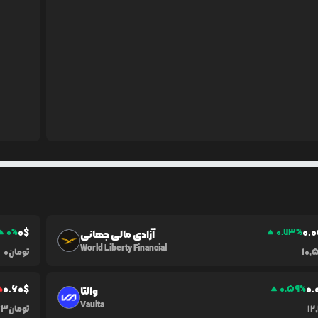
0
$
0.0
0
%
0.73
%
آزادی مالی جهانی
World Liberty Financial
10,
تومان
0
0.60
$
0.
%
0.59
%
والتا
Vaulta
12
تومان
63