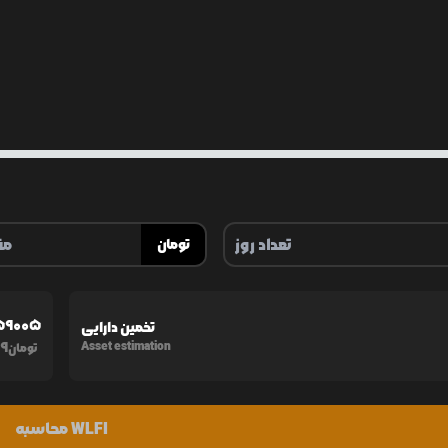
تومان
59005
تخمین دارایی
59
Asset estimation
تومان
محاسبه WLFI