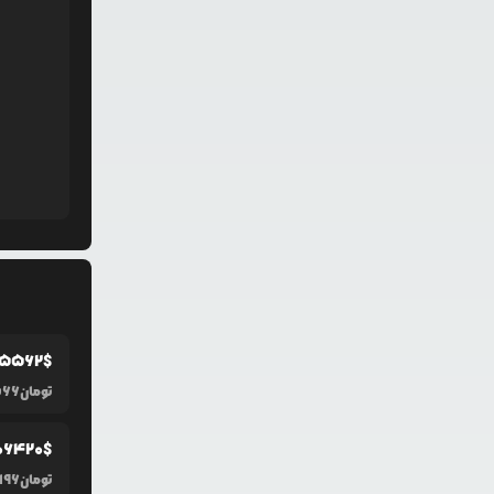
5562
$
تومان
566
0
6420
$
تومان
,196