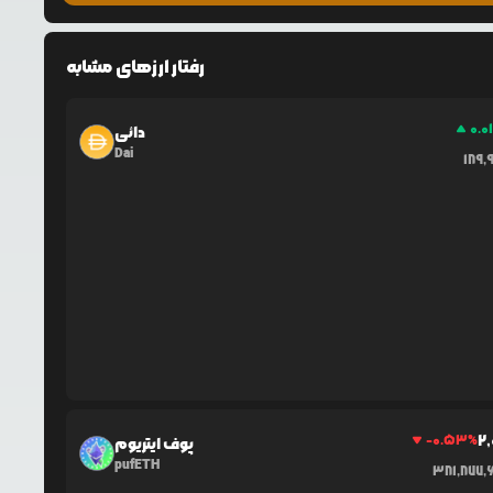
رفتار ارزهای مشابه
0.0
دائی
Dai
189,
2,
-0.53
%
پوف ایتریوم
pufETH
381,877,