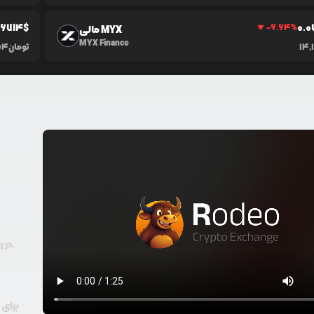
0
6714
$
0.0
-6.64
%
مالی MYX
MYX Finance
14,
تومان
54
در رودیو حتی با 100 هزار تومان هم امکان معامله و خرید ارز دیجیتال وجود دارد.
برای 