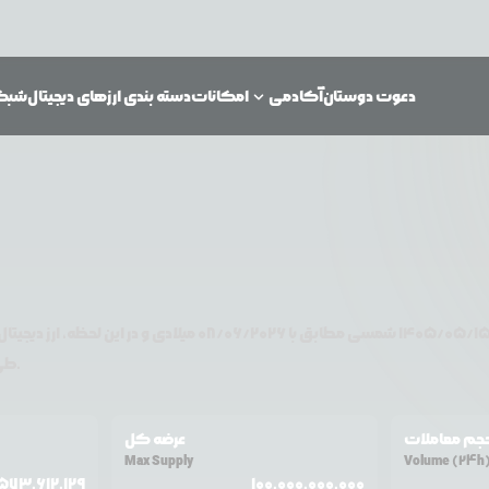
دعوت دوستان
آکادمی
امکانات
دسته بندی ارزهای دیجیتال
شبکه‌
۱۴۰۵/۰۵/۱
شمسی مطابق با
08/06/2026
میلادی و در این لحظه، ارز دیجیتال
تغییر قیمت داشته است.
طی ۲۴ ساعت
جم معاملات
عرضه کل
Max Supply
Volume (24h
573,612,129
100,000,000,000