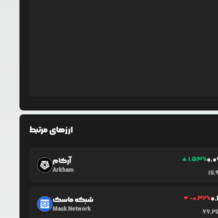
ارزهای مرتبط
0.0
1.53
%
آرکام
Arkham
17,
0
-0.32
%
شبکه ماسک
Mask Network
66,2