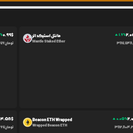
0.99
$
2,
1
%
1.6
%
مانتل استیکد اتر
Mantle Staked Ether
387,748
تومان
676
04.58
$
2,
0.05
%
Beacon ETH Wrapped
Wrapped Beacon ETH
382,804,
تومان
067