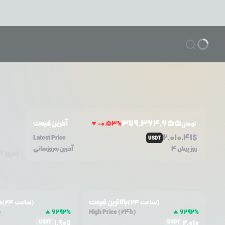
379,364,655
آخرین قیمت
-0.53
%
تومان
2,010.41
$
Latest Price
USDT
4 روز پیش
آخرین به‌روزسانی
امروز
۶
بالاترین قیمت
ح
(24 ساعت)
(24 ساعت)
)
6292
%
High Price (24h)
6292
%
1,907
2,010
USDT
USDT