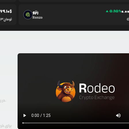
969.10
$
0.0
5.85
%
رنزو
Renzo
تومان
03
در رودیو حتی با 100 هزار تومان هم امکان معامله و خرید ارز دیجیتال وجود دارد.
برای خر