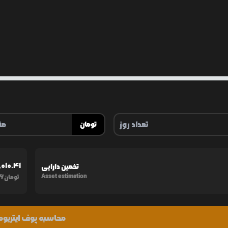
تومان
,010.41
تخمین دارایی
6
Asset estimation
تومان
محاسبه پوف ایتریوم