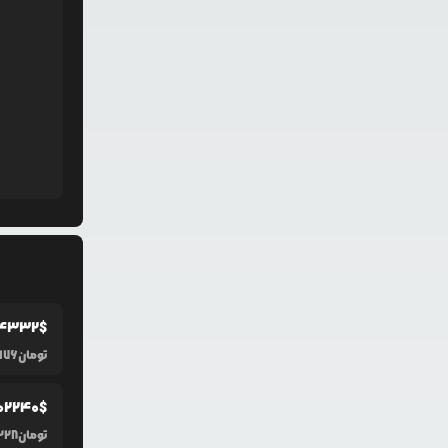
4332
$
تومان
,176
0
2240
$
تومان
228