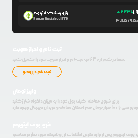
1,
2.43
%
رِنزو رِستیکد ایتریوم
Renzo Restaked ETH
371,569,5
ثبت نام و احراز هویت
تنها در کمتر از 30 ثانیه ثبت‌نام و احراز هویت خود را تکمیل کنید.
ثبت نام در رودیو
واریز تومان
برای شروع معامله، کیف پول خود را به میزان دلخواه شارژ کنید.
خرید پوف ایتریوم
ید پوف ایتریوم پس از وارد کردن اطلاعات ارز و شبکه مورد نظر در محاسبه