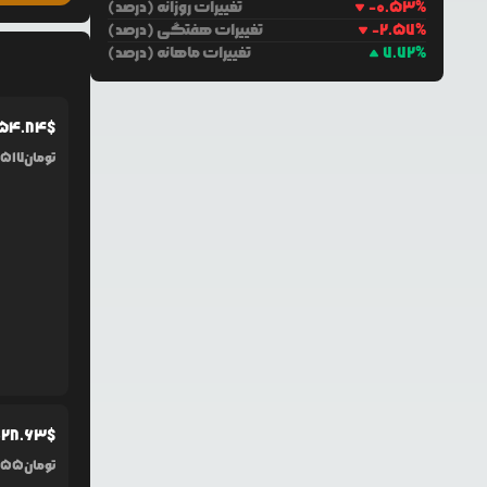
%
-0.53
تغییرات روزانه (درصد)
%
-2.57
تغییرات هفتگی (درصد)
%
7.72
تغییرات ماهانه (درصد)
054.84
$
تومان
,517
028.63
$
تومان
255