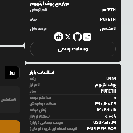
درباره‌ی
پوف ایتریوم
pufETH
نام توکن
PUFETH
نماد
نامشخص
عرضه کل
وبسایت رسمی
اطلاعات بازار
روز
7989
رتبه
پوف ایتریوم
نام ارز
PUFETH
نماد
0
حداکثر عرضه
نامشخص
490,120.86
سکه درگردش
18
/
11
/
1402
زمان عرضه
%
0.00
سهم از بازار
2,010.41
USD
قیمت جهانی (بازار)
379,364,656
قیمت لحظه ای خرید (تومان)