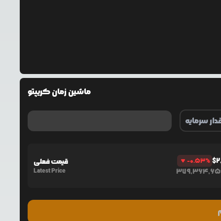
ماشین زمان کریپتو
$
2
%
-0.53
قیمت فعلی
Latest Price
379,364,65