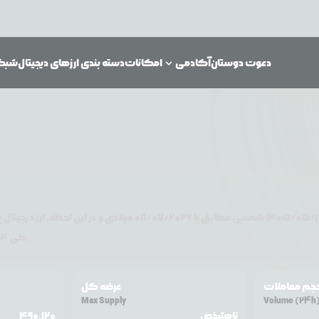
دعوت دوستان
آکادمی
امکانات
دسته بندی ارزهای دیجیتال
شبکه‌
۱۴۰۵/۰۵/۱
شمسی مطابق با
08/07/2026
میلادی و در این لحظه، ارز دیجیتال
پ
تغییر قیمت داشته است.
طی ۲۴ ساعت اخیر %
جم معاملات
عرضه کل
Max Supply
Volume (24h
نامشخص
490,120