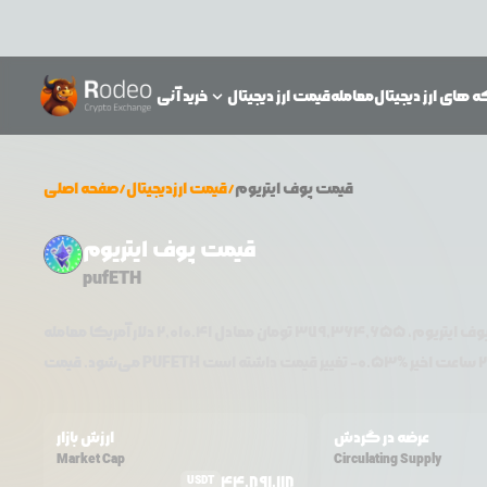
 های ارز دیجیتال
معامله
قیمت ارز دیجیتال
خرید آنی
قیمت
پوف ایتریوم
/
قیمت ارزدیجیتال
/
صفحه اصلی
قیمت پوف ایتریوم
pufETH
وف ایتریوم
،
379,364,655
تومان معادل
2,010.41
دلار آمریکا معامله
0.53
-
PUFETH
می‌شود. قیمت
عرضه در گردش
ارزش بازار
Market Cap
Circulating Supply
44,891,118
USDT