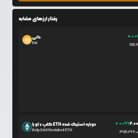
رفتار ارزهای مشابه
0.0
دائی
Dai
188,
2,0
0.06
%
کلپ دِ او یا ETH دوباره استیک شده
Kelp DAO Restaked ETH
378,266,