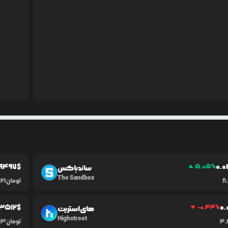
9497
$
0.0
5.05
%
ساندباکس
The Sandbox
8
تومان
921
.3512
$
0.
-0.44
%
های‌استریت
Highstreet
4,
تومان
73