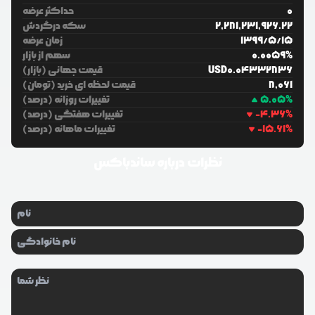
0
حداکثر عرضه
2,281,231,926.22
سکه درگردش
15
/
5
/
1399
زمان عرضه
%
0.0059
سهم از بازار
0.04332836
USD
قیمت جهانی (بازار)
8,061
قیمت لحظه ای خرید (تومان)
%
5.05
تغییرات روزانه (درصد)
%
-4.36
تغییرات هفتگی (درصد)
%
-15.61
تغییرات ماهانه (درصد)
نظرات درباره
ساندباکس