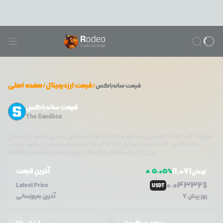
/
قیمت ارزدیجیتال
/
صفحه اصلی
قیمت
ساندباکس
قیمت ساندباکس
The Sandbox
امروز
۱۴۰۵/۰۵/۱۸
شمسی مطابق با
08/09/2026
میلادی و در این لحظه، ارز دیجیتال
ساندباکس
،
8,061
تومان معادل
0.04332
دلار آمریکا معامله می‌شود. قیمت
تغییر قیمت داشته است.
طی ۲۴ ساعت اخیر %
5.05
+
SAND
8,061
آخرین قیمت
5.05
%
تومان
0.0
4332
$
Latest Price
USDT
6 روز پیش
آخرین به‌روزسانی