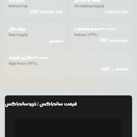
عرضه در گردش
ارزش بازار
Market Cap
Circulating Supply
USDT
127,283,134
2,281,231,926
حجم معاملات
عرضه کل
(24 ساعت)
Max Supply
Volume (24h)
USDT
9,804,250
نامشخص
بالاترین قیمت
(24 ساعت)
High Price (24h)
USDT
0.04332
قیمت
ساندباکس
| خرید
ساندباکس