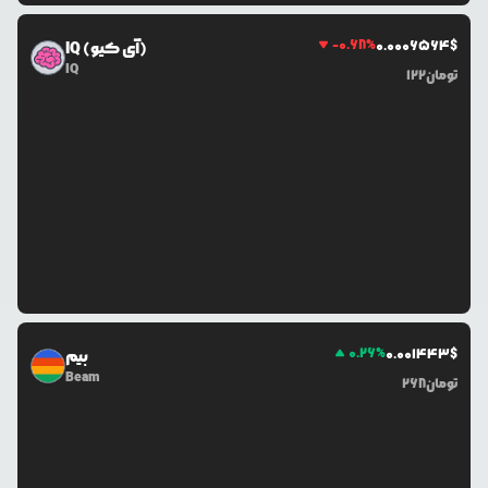
-0.68
%
0.0
006564
$
IQ (آی کیو)
IQ
تومان
122
0.26
%
0.0
01443
$
بیم
Beam
تومان
268