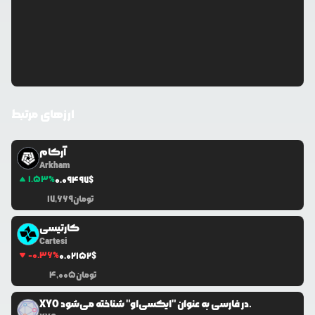
ارزهای مرتبط
آرکام
Arkham
1.53
%
0.0
9497
$
تومان
17,669
کارتیسی
Cartesi
-0.36
%
0.0
2152
$
تومان
4,005
XYO در فارسی به عنوان "ایکسی‌او" شناخته می‌شود.