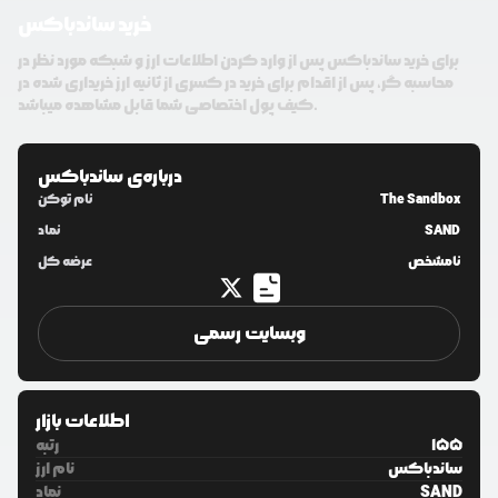
خرید ساندباکس
برای خرید ساندباکس پس از وارد کردن اطلاعات ارز و شبکه مورد نظر در
محاسبه گر، پس از اقدام برای خرید در کسری از ثانیه ارز خریداری شده در
کیف پول اختصاصی شما قابل مشاهده میباشد.
درباره‌ی
ساندباکس
The Sandbox
نام توکن
SAND
نماد
نامشخص
عرضه کل
وبسایت رسمی
اطلاعات بازار
155
رتبه
ساندباکس
نام ارز
SAND
نماد