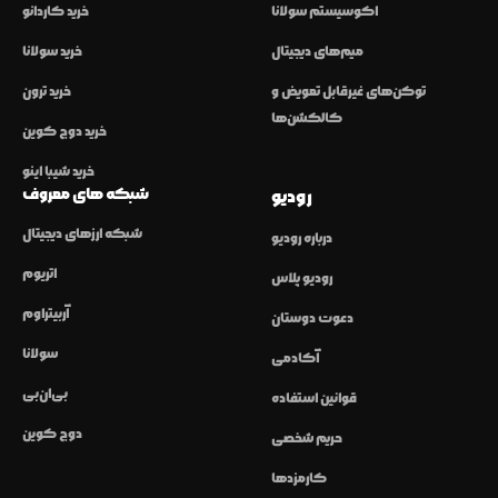
اکوسیستم سولانا
خرید کاردانو
میم‌های دیجیتال
خرید سولانا
توکن‌های غیرقابل تعویض و
خرید ترون
کالکشن‌ها
خرید دوج کوین
خرید شیبا اینو
شبکه های معروف
رودیو
شبکه ارزهای دیجیتال
درباره رودیو
اتریوم
رودیو پلاس
آربیتراوم
دعوت دوستان
سولانا
آکادمی
بی‌ان‌بی
قوانین استفاده
دوج کوین
حریم شخصی
کارمزدها