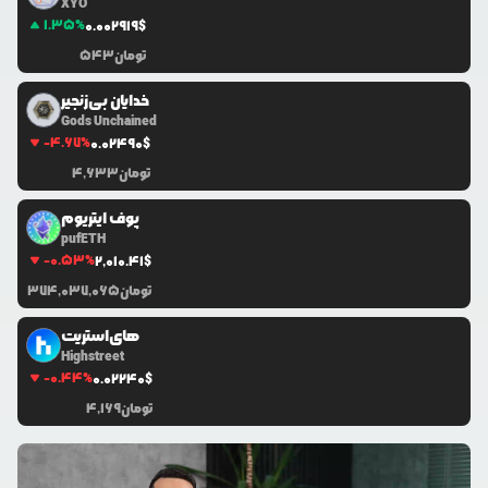
XYO
1.35
%
0.0
02919
$
تومان
543
خدایان بی‌زنجیر
Gods Unchained
-4.67
%
0.0
2490
$
تومان
4,633
پوف ایتریوم
pufETH
-0.53
%
2,010.41
$
تومان
374,037,065
های‌استریت
Highstreet
-0.44
%
0.0
2240
$
تومان
4,169