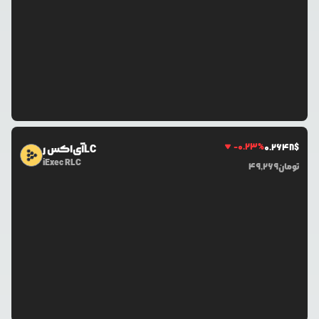
-0.23
%
0.2648
$
آی‌اکس رLC
iExec RLC
تومان
49,269