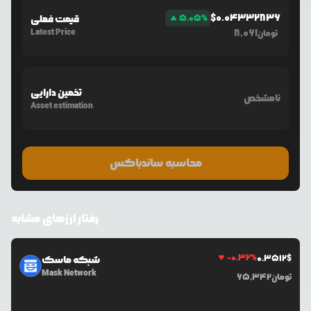
$
0.04332836
%
5.05
قیمت فعلی
Latest Price
8,061
تومان
تخمین دارایی
نامشخص
Asset estimation
محاسبه ساندباکس
رفتار ارزهای مشابه
-0.32
%
0.3512
$
شبکه ماسک
Mask Network
تومان
65,342