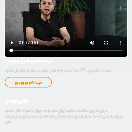
ثبت نام و احراز هویت
تنها در کمتر از 30 ثانیه ثبت‌نام و احراز هویت خود را تکمیل کنید.
ثبت نام در رودیو
واریز تومان
برای شروع معامله، کیف پول خود را به میزان دلخواه شارژ کنید.
در رودیو حتی با 100 هزار تومان هم امکان معامله و خرید ارز دیجیتال وجود
دارد.