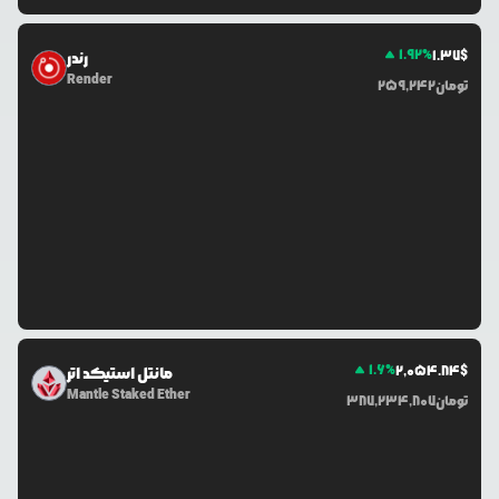
1.92
%
1.37
$
رندر
Render
تومان
259,242
1.6
%
2,054.84
$
مانتل استیکد اتر
Mantle Staked Ether
تومان
387,234,807