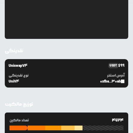
نقدینگی
UniswapV4
$
99
USDT
آدرس استخر
نوع نقدینگی
UniV4
0xfba...30ab
توزیع مالکیت
4724
تعداد مالکین