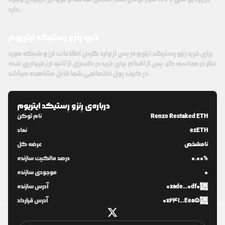
دارد.
خرید رِنزو رِستیکد ایتریوم
برای خرید رِنزو رِستیکد ایتریوم پس از وارد کردن اطلاعات ارز و شبکه مورد
نظر در محاسبه گر، پس از اقدام برای خرید در کسری از ثانیه ارز خریداری شده
در کیف پول اختصاصی شما قابل مشاهده میباشد.
درباره‌ی
رِنزو رِستیکد ایتریوم
Renzo Restaked ETH
نام توکن
ezETH
نماد
نامشخص
عرضه کل
0.00%
درصد مالکیت سازنده
0
موجودی سازنده
0xade...0df0
آدرس سازنده
0x241...Eea5
آدرس قرارداد