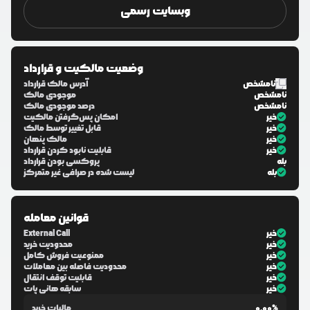
وبسایت رسمی
وضعیت مالکیت و قرارداد
نامشخص
آدرس مالک قرارداد
نامشخص
موجودی مالک
نامشخص
درصد موجودی مالک
خیر
امکان پس‌گرفتن مالکیت
خیر
قابل تغییر توسط مالک
خیر
مالک پنهان
خیر
قابلیت نابود کردن قرارداد
بله
پروکسی بودن قرارداد
بله
لیست شده در صرافی غیر متمرکز
قوانین معامله
خیر
External Call
خیر
محدودیت خرید
خیر
ممنوعیت فروش کامل
خیر
محدودیت فاصله بین معاملات
خیر
قابلیت توقف انتقال
خیر
سابقه هانی پات
0.00%
مالیات خرید