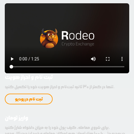
ثبت نام و احراز هویت
تنها در کمتر از 30 ثانیه ثبت‌نام و احراز هویت خود را تکمیل کنید.
ثبت نام در رودیو
واریز تومان
برای شروع معامله، کیف پول خود را به میزان دلخواه شارژ کنید.
در رودیو حتی با 100 هزار تومان هم امکان معامله و خرید ارز دیجیتال وجود