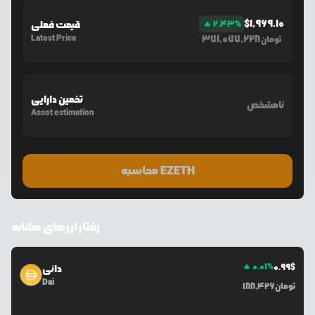
$
1,969.10
%
2.43
قیمت فعلی
Latest Price
371,077,228
تومان
تخمین دارایی
نامشخص
Asset estimation
محاسبه EZETH
رفتار ارزهای مشابه
0.01
%
0.99
$
دائی
Dai
تومان
188,426