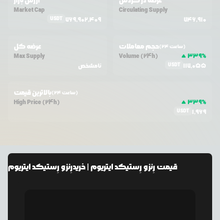
عرضه در گردش
ارزش بازار
Market Cap
Circulating Supply
USDT
769,902,409
746,910
حجم معاملات
عرضه کل
(24 ساعت)
Max Supply
Volume (24h)
339
%
USDT
117,055
نامشخص
بالاترین قیمت
(24 ساعت)
High Price (24h)
339
%
USDT
1,969
قیمت
رِنزو رِستیکد ایتریوم
| خرید
رِنزو رِستیکد ایتریوم