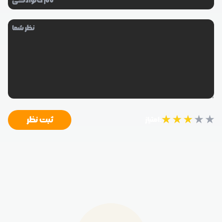
★
★
★
★
★
ثبت نظر
امتیاز: