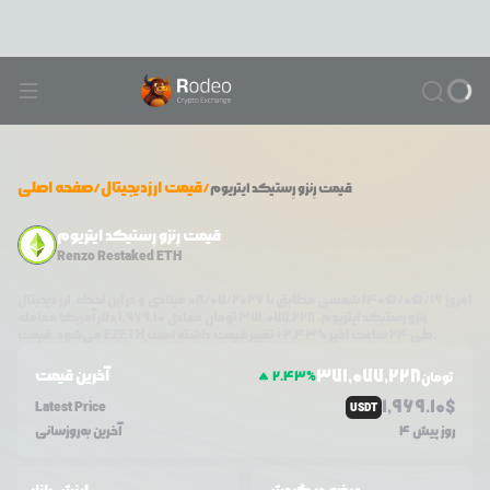
/
قیمت ارزدیجیتال
/
صفحه اصلی
قیمت
رِنزو رِستیکد ایتریوم
قیمت رِنزو رِستیکد ایتریوم
Renzo Restaked ETH
امروز
۱۴۰۵/۰۵/۱۶
شمسی مطابق با
08/07/2026
میلادی و در این لحظه، ارز دیجیتال
رِنزو رِستیکد ایتریوم
،
371,077,228
تومان معادل
1,969.10
دلار آمریکا معامله
تغییر قیمت داشته است.
طی ۲۴ ساعت اخیر %
2.43
+
EZETH
می‌شود. قیمت
371,077,228
آخرین قیمت
2.43
%
تومان
1,969.10
$
Latest Price
USDT
4 روز پیش
آخرین به‌روزسانی