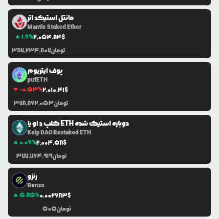
مانتل استیکد اتر
Mantle Staked Ether
1.6
%
2,054.84
$
تومان
387,234,807
پوف ایتریوم
pufETH
-0.53
%
2,010.41
$
تومان
378,862,053
کلپ دِ او یا ETH دوباره استیک شده
Kelp DAO Restaked ETH
0.06
%
2,004.58
$
تومان
377,764,919
رنزو
Renzo
5.85
%
0.0
02683
$
تومان
505