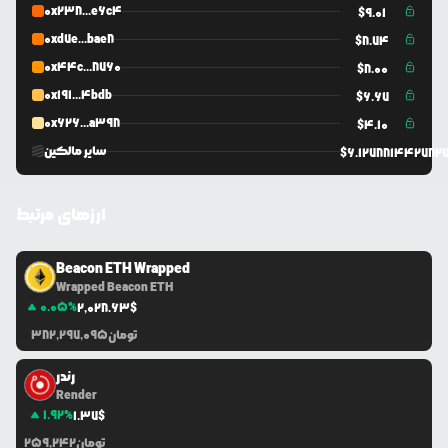
0x238...e6c4
$
9.01
0xd7e...bae8
$
8.74
0x44c...8760
$
8.00
0x191...4bdb
$
6.67
0x626...a398
$
4.10
سایر مالکین
$
6.127881442782
ارزهای مرتبط
Beacon ETH Wrapped
Wrapped Beacon ETH
0.05
%
2,028.63
$
تومان
382,297,095
رندر
Render
1.92
%
1.37
$
تومان
259,242