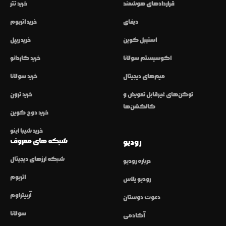
قراردادهای هوشمند
خرید تتر
دیفای
خرید اتریوم
استیبل کوین
خرید ریپل
اکوسیستم سولانا
خرید کاردانو
میم‌های دیجیتال
خرید سولانا
توکن‌های غیرقابل تعویض و
خرید ترون
کالکشن‌ها
خرید دوج کوین
خرید شیبا اینو
شبکه های معروف
رودیو
شبکه ارزهای دیجیتال
درباره رودیو
اتریوم
رودیو پلاس
آربیتراوم
دعوت دوستان
سولانا
آکادمی