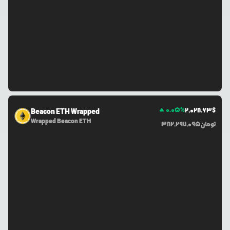
0.05
%
2,028.63
$
Beacon ETH Wrapped
Wrapped Beacon ETH
تومان
382,297,095