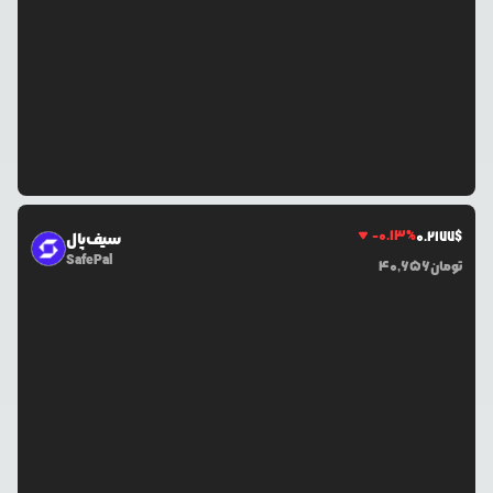
-0.13
%
0.2177
$
سیف‌پال
SafePal
تومان
40,656