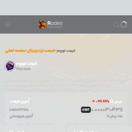
/
قیمت ارزدیجیتال
/
صفحه اصلی
قیمت
توروم
قیمت توروم
Thoreum
امروز
۱۴۰۵/۰۵/۱۷
شمسی مطابق با
08/08/2026
میلادی و در این لحظه، ارز دیجیتال
توروم
،
5
تومان معادل
0.00003043
دلار آمریکا معامله می‌شود. قیمت
تغییر قیمت داشته است.
طی ۲۴ ساعت اخیر %
99.98
-
THOREUM
5
آخرین قیمت
-99.99
%
تومان
0.0
0003043
$
Latest Price
USDT
7 ماه پیش
آخرین به‌روزسانی