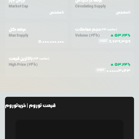
عرضه در گردش
ارزش بازار
Market Cap
Circulating Supply
نامشخص
نامشخص
حجم معاملات
عرضه کل
(24 ساعت)
Max Supply
Volume (24h)
53.24
%
USDT
5,000,000,000
8,639,359
بالاترین قیمت
(24 ساعت)
High Price (24h)
53.24
%
USDT
0.00003043
قیمت
توروم
| خرید
توروم