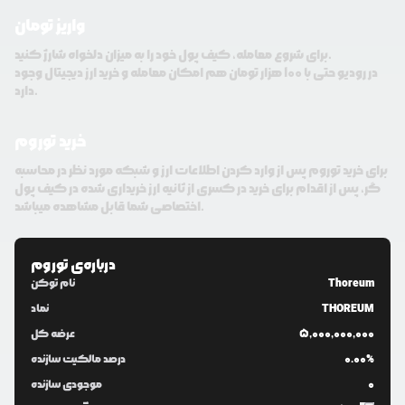
واریز تومان
برای شروع معامله، کیف پول خود را به میزان دلخواه شارژ کنید.
در رودیو حتی با 100 هزار تومان هم امکان معامله و خرید ارز دیجیتال وجود
دارد.
خرید توروم
برای خرید توروم پس از وارد کردن اطلاعات ارز و شبکه مورد نظر در محاسبه
گر، پس از اقدام برای خرید در کسری از ثانیه ارز خریداری شده در کیف پول
اختصاصی شما قابل مشاهده میباشد.
درباره‌ی
توروم
Thoreum
نام توکن
THOREUM
نماد
5,000,000,000
عرضه کل
0.00%
درصد مالکیت سازنده
0
موجودی سازنده