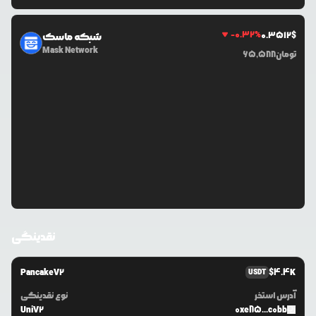
-0.32
%
0.3512
$
شبکه ماسک
Mask Network
تومان
65,588
نقدینگی
PancakeV2
$
4.4K
USDT
آدرس استخر
نوع نقدینگی
UniV2
0xe85...c0bb