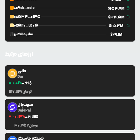
UniV2
0xbe1...58e2
0x6cb...ec1e
$
154.6M
0x534...0145
$
34.5M
0x580...7c05
$
15.4M
سایر مالکین
$
29.1M
ارزهای مرتبط
دائی
Dai
0.01
%
0.99
$
تومان
186,726
سیف‌پال
SafePal
-0.13
%
0.2177
$
تومان
40,656
شبکه ماسک