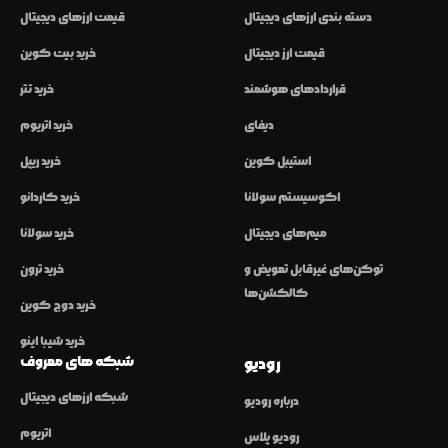
دسته بندی ارزهای دیجیتال
قیمت ارزهای دیجیتال
قیمت ارز دیجیتال
خرید بیت کوین
قراردادهای هوشمند
خرید تتر
دیفای
خرید اتریوم
استیبل کوین
خرید ریپل
اکوسیستم سولانا
خرید کاردانو
میم‌های دیجیتال
خرید سولانا
توکن‌های غیرقابل تعویض و
خرید ترون
کالکشن‌ها
خرید دوج کوین
خرید شیبا اینو
شبکه های معروف
رودیو
شبکه ارزهای دیجیتال
درباره رودیو
اتریوم
رودیو پلاس