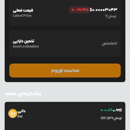
$
0.00003043
%
-99.99
قیمت فعلی
Latest Price
6
تومان
تخمین دارایی
نامشخص
Asset estimation
محاسبه توروم
رفتار ارزهای مشابه
0.01
%
0.99
$
دائی
Dai
تومان
186,726