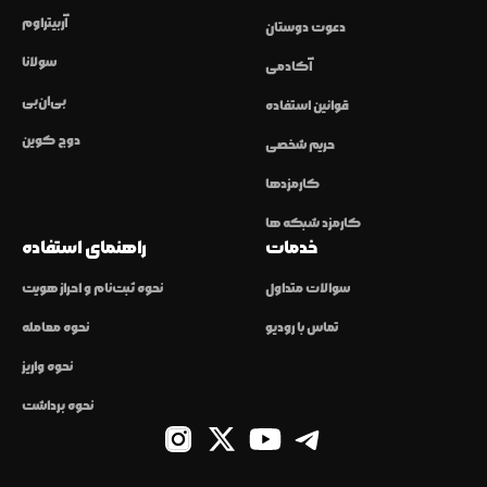
آربیتراوم
دعوت دوستان
سولانا
آکادمی
بی‌ان‌بی
قوانین استفاده
دوج کوین
حریم شخصی
کارمزدها
کارمزد شبکه ها
خدمات
راهنمای استفاده
سوالات متداول
نحوه ثبت‌نام و احراز هویت
تماس با رودیو
نحوه معامله
نحوه واریز
نحوه برداشت