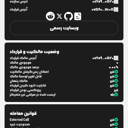
0x6a9...0520
آدرس سازنده
0x580...7c05
آدرس قرارداد
وبسایت رسمی
وضعیت مالکیت و قرارداد
0x6a9...0520
آدرس مالک قرارداد
0
موجودی مالک
0.00%
درصد موجودی مالک
خیر
امکان پس‌گرفتن مالکیت
خیر
قابل تغییر توسط مالک
خیر
مالک پنهان
خیر
قابلیت نابود کردن قرارداد
خیر
پروکسی بودن قرارداد
بله
لیست شده در صرافی غیر متمرکز
قوانین معامله
خیر
External Call
خیر
محدودیت خرید