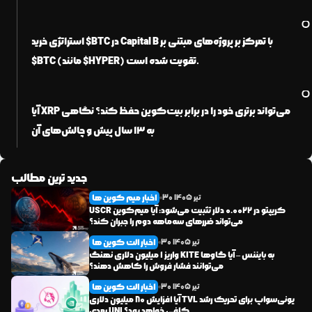
است.
استراتژی خرید $BTC در Capital B با تمرکز بر پروژه‌های مبتنی بر
$BTC (مانند $HYPER) تقویت شده است.
آیا XRP می‌تواند برتری خود را در برابر بیت‌کوین حفظ کند؟ نگاهی
به ۱۳ سال پیش و چالش‌های آن
جدید ترین مطالب
اخبار میم کوین ها
تیر
1405
30
USCR کریپتو در ۰.۰۰۲۲ دلار تثبیت می‌شود: آیا میم‌کوین
می‌تواند ضررهای سه‌ماهه دوم را جبران کند؟
اخبار الت کوین ها
تیر
1405
30
واریز ۱ میلیون دلاری نهنگ KITE به بایننس – آیا گاوها
می‌توانند فشار فروش را کاهش دهند؟
اخبار الت کوین ها
تیر
1405
30
آیا افزایش ۸۰ میلیون دلاری TVL یونی‌سواپ برای تحریک رشد
بعدی UNI کافی خواهد بود؟