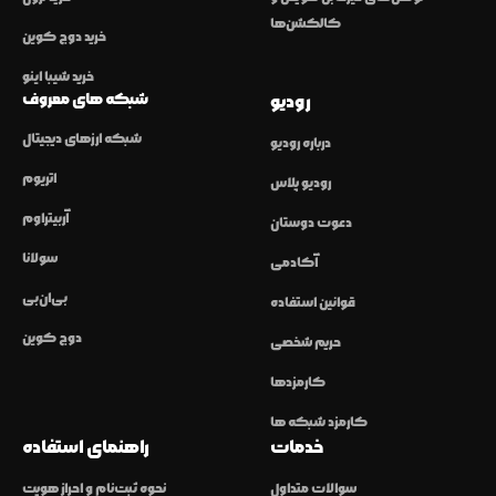
کالکشن‌ها
خرید دوج کوین
خرید شیبا اینو
شبکه های معروف
رودیو
شبکه ارزهای دیجیتال
درباره رودیو
اتریوم
رودیو پلاس
آربیتراوم
دعوت دوستان
سولانا
آکادمی
بی‌ان‌بی
قوانین استفاده
دوج کوین
حریم شخصی
کارمزدها
کارمزد شبکه ها
خدمات
راهنمای استفاده
سوالات متداول
نحوه ثبت‌نام و احراز هویت