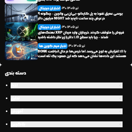
اخبار ارز دیجیتال
تیر
1405
30
بررسی عمیق نفوذ به پل کاردانو-بی‌ان‌بی وانچین – چگونه ۹
میلیون دلار NIGHT در عرض چند ساعت ناپدید شد
اخبار ارز دیجیتال
تیر
1405
30
نهنگ‌های XRP فروش را متوقف کردند، خریداران وارد میدان
شدند – چرا باید سطح ۱.۱۸ دلار را زیر نظر داشته باشید
اخبار میم کوین ها
تیر
1405
30
BONK با ۱۱٪ افزایش به اوج می‌رسد، اما خرس‌ها در حال انباشت
هستند: این داده‌ها نشان می‌دهد که این صعود یک تله است
دسته بندی
اخبار
تحلیل
آموزش
بلاکچین