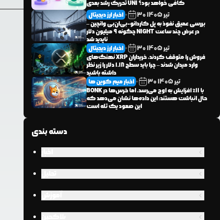
تحریک رشد بعدی UNI کافی خواهد بود؟
تیر
1405
30
اخبار ارز دیجیتال
بررسی عمیق نفوذ به پل کاردانو-بی‌ان‌بی وانچین –
چگونه ۹ میلیون دلار NIGHT در عرض چند ساعت
ناپدید شد
تیر
1405
30
اخبار ارز دیجیتال
نهنگ‌های XRP فروش را متوقف کردند، خریداران
وارد میدان شدند – چرا باید سطح ۱.۱۸ دلار را زیر نظر
داشته باشید
تیر
1405
30
اخبار میم کوین ها
BONK با ۱۱٪ افزایش به اوج می‌رسد، اما خرس‌ها در
حال انباشت هستند: این داده‌ها نشان می‌دهد که
این صعود یک تله است
دسته بندی
اخبار
تحلیل
آموزش
بلاکچین