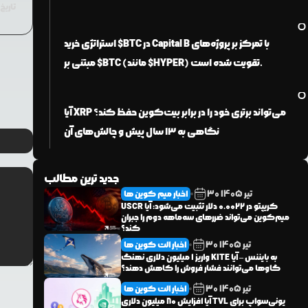
تاریخ 
تخمین زده شده است.
استراتژی خرید $BTC در Capital B با تمرکز بر پروژه‌های
مبتنی بر $BTC (مانند $HYPER) تقویت شده است.
آیا XRP می‌تواند برتری خود را در برابر بیت‌کوین حفظ کند؟
نگاهی به ۱۳ سال پیش و چالش‌های آن
جدید ترین مطالب
تیر
1405
30
اخبار میم کوین ها
USCR کریپتو در ۰.۰۰۲۲ دلار تثبیت می‌شود: آیا
میم‌کوین می‌تواند ضررهای سه‌ماهه دوم را جبران
کند؟
تیر
1405
30
اخبار الت کوین ها
واریز ۱ میلیون دلاری نهنگ KITE به بایننس – آیا
گاوها می‌توانند فشار فروش را کاهش دهند؟
تیر
1405
30
اخبار الت کوین ها
آیا افزایش ۸۰ میلیون دلاری TVL یونی‌سواپ برای