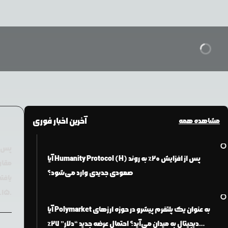
آخرین اخبار فوری
مشاهده همه
آیا Humanity Protocol (H) پس از افزایش ۲۰٪ به روند
صعودی جدیدی وارد می‌شود؟
۰.۱۵-۰.۱۶ دلار برسد، سطح قیمت ممکن است به ۰.۱۸-۰.۲۲ دلار برسد؛ و اگر به ۰.۱۲ دلار کاهش یابد، ممکن است به ۰.۱۰-۰.۰۹ دلار برسد.
آیا Polymarket به عنوان یک پلتفرم پیشرو در حوزه ارزهای
دیجیتال به میدان می‌آید؟ احتمال عرضه جدید “دلار” ۲۷٪