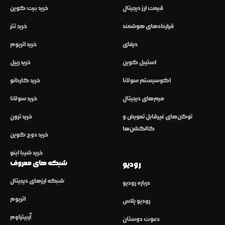
قیمت ارز دیجیتال
خرید بیت کوین
قراردادهای هوشمند
خرید تتر
دیفای
خرید اتریوم
استیبل کوین
خرید ریپل
اکوسیستم سولانا
خرید کاردانو
میم‌های دیجیتال
خرید سولانا
توکن‌های غیرقابل تعویض و
خرید ترون
کالکشن‌ها
خرید دوج کوین
خرید شیبا اینو
شبکه های معروف
رودیو
شبکه ارزهای دیجیتال
درباره رودیو
اتریوم
رودیو پلاس
آربیتراوم
دعوت دوستان