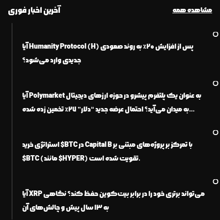
آخرین اخبار فوری
مشاهده همه
واژه‌نامه و اصطلاحات
قیمت ترون
قیمت شیبا اینو
آیا Humanity Protocol (H) پس از افزایش ۲۰٪ به روند صعودی
جدیدی وارد می‌شود؟
آیا Polymarket به عنوان یک پلتفرم پیشرو در حوزه ارزهای دیجیتال
به میدان می‌آید؟ احتمال عرضه جدید “دلار” ۲۷٪ تخمین زده شده
است.
استراتژی خرید $BTC در Capital B با تمرکز بر پروژه‌های مبتنی بر
$BTC (مانند $HYPER) تقویت شده است.
آیا XRP می‌تواند برتری خود را در برابر بیت‌کوین حفظ کند؟ نگاهی
به ۱۳ سال پیش و چالش‌های آن