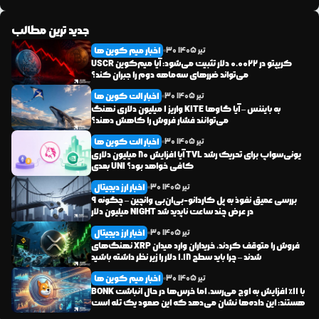
جدید ترین مطالب
اخبار میم کوین ها
تیر
1405
30
USCR کریپتو در ۰.۰۰۲۲ دلار تثبیت می‌شود: آیا میم‌کوین
می‌تواند ضررهای سه‌ماهه دوم را جبران کند؟
اخبار الت کوین ها
تیر
1405
30
واریز ۱ میلیون دلاری نهنگ KITE به بایننس – آیا گاوها
می‌توانند فشار فروش را کاهش دهند؟
اخبار الت کوین ها
تیر
1405
30
آیا افزایش ۸۰ میلیون دلاری TVL یونی‌سواپ برای تحریک رشد
بعدی UNI کافی خواهد بود؟
اخبار ارز دیجیتال
تیر
1405
30
بررسی عمیق نفوذ به پل کاردانو-بی‌ان‌بی وانچین – چگونه ۹
میلیون دلار NIGHT در عرض چند ساعت ناپدید شد
اخبار ارز دیجیتال
تیر
1405
30
نهنگ‌های XRP فروش را متوقف کردند، خریداران وارد میدان
شدند – چرا باید سطح ۱.۱۸ دلار را زیر نظر داشته باشید
اخبار میم کوین ها
تیر
1405
30
BONK با ۱۱٪ افزایش به اوج می‌رسد، اما خرس‌ها در حال انباشت
هستند: این داده‌ها نشان می‌دهد که این صعود یک تله است