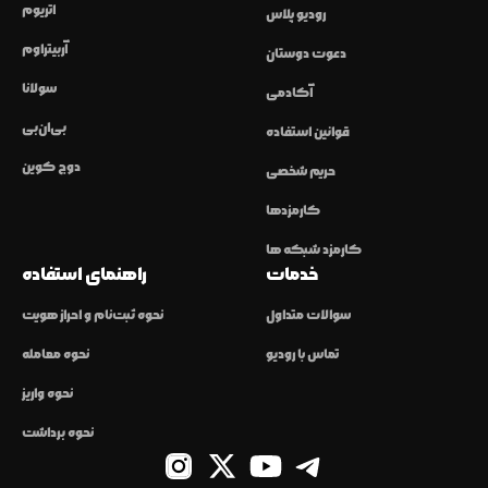
اتریوم
رودیو پلاس
آربیتراوم
دعوت دوستان
سولانا
آکادمی
بی‌ان‌بی
قوانین استفاده
دوج کوین
حریم شخصی
کارمزدها
کارمزد شبکه ها
خدمات
راهنمای استفاده
سوالات متداول
نحوه ثبت‌نام و احراز هویت
تماس با رودیو
نحوه معامله
نحوه واریز
نحوه برداشت