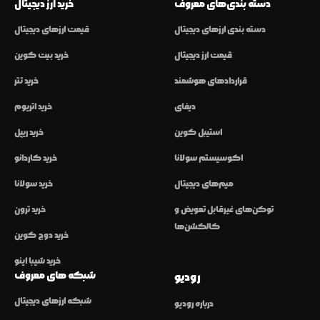
دسته بندی‌های معروف
خرید ارز دیجیتال
دسته بندی ارزهای دیجیتال
قیمت ارزهای دیجیتال
قیمت ارز دیجیتال
خرید بیت کوین
قراردادهای هوشمند
خرید تتر
دیفای
خرید اتریوم
استیبل کوین
خرید ریپل
اکوسیستم سولانا
خرید کاردانو
میم‌های دیجیتال
خرید سولانا
توکن‌های غیرقابل تعویض و
خرید ترون
کالکشن‌ها
خرید دوج کوین
خرید شیبا اینو
شبکه های معروف
رودیو
شبکه ارزهای دیجیتال
درباره رودیو