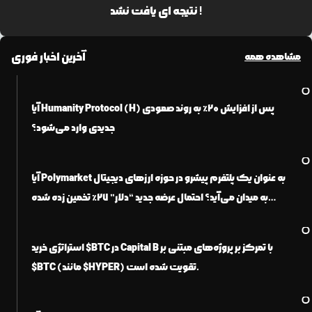
نتیجه ای یافت نشد !
واژه‌نامه و اصطلاحات
قیمت ترون
قیمت شیبا اینو
آخرین اخبار فوری
مشاهده همه
آیا Humanity Protocol (H) پس از افزایش ۲۰٪ به روند صعودی
جدیدی وارد می‌شود؟
آیا Polymarket به عنوان یک پلتفرم پیشرو در حوزه ارزهای دیجیتال
به میدان می‌آید؟ احتمال عرضه جدید “دلار” ۲۷٪ تخمین زده شده
است.
استراتژی خرید $BTC در Capital B با تمرکز بر پروژه‌های مبتنی بر
$BTC (مانند $HYPER) تقویت شده است.