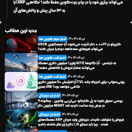
آیا XRP می‌تواند برتری خود را در برابر بیت‌کوین حفظ کند؟ نگاهی
به ۱۳ سال پیش و چالش‌های آن
جدید ترین مطالب
اخبار میم کوین ها
تیر
1405
30
USCR کریپتو در ۰.۰۰۲۲ دلار تثبیت می‌شود: آیا میم‌کوین
می‌تواند ضررهای سه‌ماهه دوم را جبران کند؟
اخبار الت کوین ها
تیر
1405
30
واریز ۱ میلیون دلاری نهنگ KITE به بایننس – آیا گاوها
می‌توانند فشار فروش را کاهش دهند؟
اخبار الت کوین ها
تیر
1405
30
آیا افزایش ۸۰ میلیون دلاری TVL یونی‌سواپ برای تحریک رشد
بعدی UNI کافی خواهد بود؟
اخبار ارز دیجیتال
تیر
1405
30
بررسی عمیق نفوذ به پل کاردانو-بی‌ان‌بی وانچین – چگونه ۹
میلیون دلار NIGHT در عرض چند ساعت ناپدید شد
اخبار ارز دیجیتال
تیر
1405
30
نهنگ‌های XRP فروش را متوقف کردند، خریداران وارد میدان
شدند – چرا باید سطح ۱.۱۸ دلار را زیر نظر داشته باشید