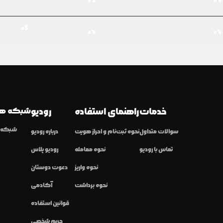
0
%
0
%
0
$
0
%
0
%
خدمات
راهنمای استفاده
رودیو
شبکه ها
شبکه ا
سوالات متداول
نحوه ثبت‌نام و احراز هویت
درباره رودیو
تماس با رودیو
نحوه معامله
رودیو پلاس
نحوه واریز
دعوت دوستان
نحوه برداشت
آکادمی
قوانین استفاده
حریم شخصی