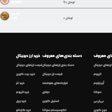
تومان
60
ARKEN
تابانک
تومان
0
TAB
ی معروف
دسته بندی‌های معروف
خرید ارز دیجیتال
رزهای دیجیتال
دسته بندی ارزهای دیجیتال
قیمت ارزهای دیجیتال
اتریوم
قیمت ارز دیجیتال
خرید بیت کوین
آربیتراوم
قراردادهای هوشمند
خرید تتر
سولانا
دیفای
خرید اتریوم
بی‌ان‌بی
استیبل کوین
خرید ریپل
دوج کوین
اکوسیستم سولانا
خرید کاردانو