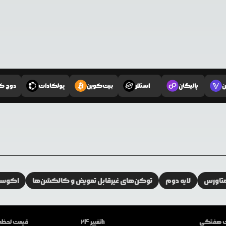
ن
پالیگان
استلار
بیت‌کوین
پولکادات
دوج ک
تاورس
لایه دوم
توکن‌های غیرقابل تعویض و کالکشن‌ها
اکوسیس
ات هفتگی
تغییر 24h
قیمت لحظه‌