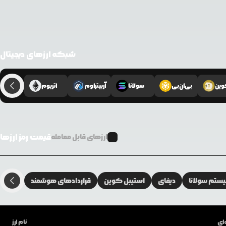
شبکه ارزهای دیجیتال
وین
بی‌ان‌بی
سولانا
آربیتراوم
اتریوم
قیمت رمز ارزها
ارزهای قابل معامله
تم سولانا
دیفای
استیبل کوین
قراردادهای هوشمند
ای
نام ارز