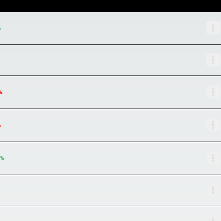
%
%
%
%