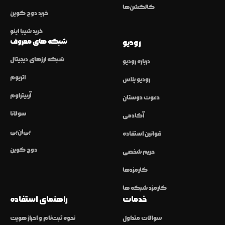
کالکشن‌ها
خرید دوج کوین
خرید شیبا اینو
شبکه های معروف
رودیو
شبکه ارزهای دیجیتال
درباره رودیو
اتریوم
رودیو پلاس
آربیتراوم
دعوت دوستان
سولانا
آکادمی
بی‌ان‌بی
قوانین استفاده
دوج کوین
حریم شخصی
کارمزدها
کارمزد شبکه ها
خدمات
راهنمای استفاده
سوالات متداول
نحوه ثبت‌نام و احراز هویت