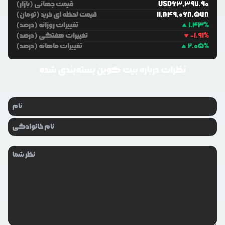
63,397.90
USD
قیمت جهانی (بازار)
11,849,068,578
قیمت لحظه ای خرید (تومان)
%
1.43
تغییرات روزانه (درصد)
%
-1.91
تغییرات هفتگی (درصد)
%
2.05
تغییرات ماهانه (درصد)
نظرات درباره
بیت کوین بسته‌بندی شده