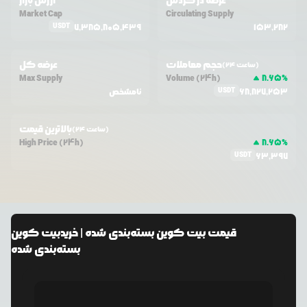
عرضه در گردش
ارزش بازار
Market Cap
Circulating Supply
USDT
7,385,805,439
153,282
حجم معاملات
عرضه کل
(24 ساعت)
Max Supply
Volume (24h)
8.65
%
USDT
68,827,253
نامشخص
بالاترین قیمت
(24 ساعت)
High Price (24h)
8.65
%
USDT
63,397
قیمت
بیت کوین بسته‌بندی شده
| خرید
بیت کوین
بسته‌بندی شده