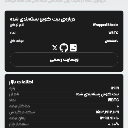
خریداری شده در کیف پول اختصاصی شما قابل مشاهده میباشد.
درباره‌ی
بیت کوین بسته‌بندی شده
Wrapped Bitcoin
نام توکن
WBTC
نماد
نامشخص
عرضه کل
وبسایت رسمی
اطلاعات بازار
7919
رتبه
بیت کوین بسته‌بندی شده
نام ارز
WBTC
نماد
0
حداکثر عرضه
153,282.39
سکه درگردش
10
/
11
/
1397
زمان عرضه
%
0.00
سهم از بازار