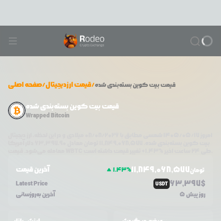
/
قیمت ارزدیجیتال
/
صفحه اصلی
قیمت
بیت کوین بسته‌بندی شده
قیمت بیت کوین بسته‌بندی شده
Wrapped Bitcoin
امروز
۱۴۰۵/۰۵/۱۷
شمسی مطابق با
08/08/2026
میلادی و در این لحظه، ارز دیجیتال
بیت کوین بسته‌بندی شده
،
11,849,068,577
تومان معادل
63,397.90
دلار آمریکا
تغییر قیمت داشته است.
طی ۲۴ ساعت اخیر %
1.43
+
WBTC
معامله می‌شود. قیمت
11,849,068,577
آخرین قیمت
1.43
%
تومان
63,397
$
Latest Price
USDT
5 روز پیش
آخرین به‌روزسانی