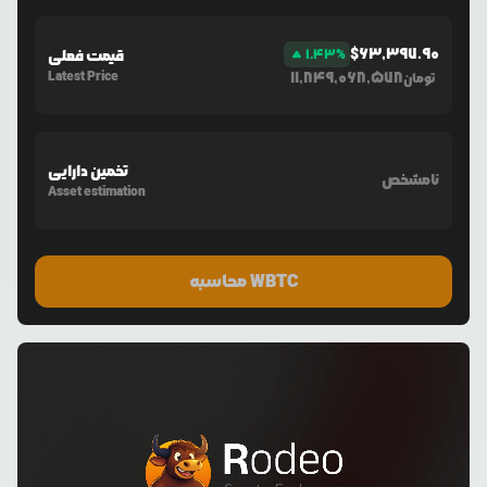
$
63,397.90
%
1.43
قیمت فعلی
Latest Price
11,849,068,578
تومان
تخمین دارایی
نامشخص
Asset estimation
محاسبه WBTC