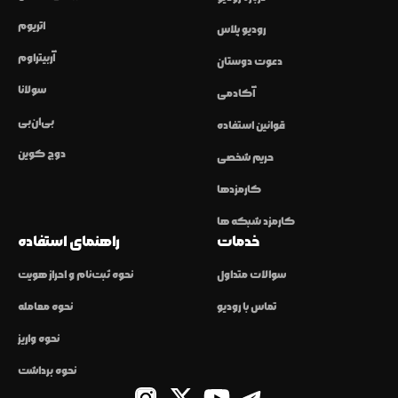
اتریوم
رودیو پلاس
آربیتراوم
دعوت دوستان
سولانا
آکادمی
بی‌ان‌بی
قوانین استفاده
دوج کوین
حریم شخصی
کارمزدها
کارمزد شبکه ها
خدمات
راهنمای استفاده
سوالات متداول
نحوه ثبت‌نام و احراز هویت
تماس با رودیو
نحوه معامله
نحوه واریز
نحوه برداشت