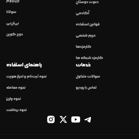
آربیتراوم
دعوت دوستان
سولانا
آکادمی
بی‌ان‌بی
قوانین استفاده
دوج کوین
حریم شخصی
کارمزدها
کارمزد شبکه ها
خدمات
راهنمای استفاده
سوالات متداول
نحوه ثبت‌نام و احراز هویت
تماس با رودیو
نحوه معامله
نحوه واریز
نحوه برداشت