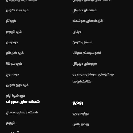
قیمت ارز دیجیتال
خرید بیت کوین
قراردادهای هوشمند
خرید تتر
دیفای
خرید اتریوم
استیبل کوین
خرید ریپل
اکوسیستم سولانا
خرید کاردانو
میم‌های دیجیتال
خرید سولانا
توکن‌های غیرقابل تعویض و
خرید ترون
کالکشن‌ها
خرید دوج کوین
خرید شیبا اینو
شبکه های معروف
رودیو
شبکه ارزهای دیجیتال
درباره رودیو
اتریوم
رودیو پلاس