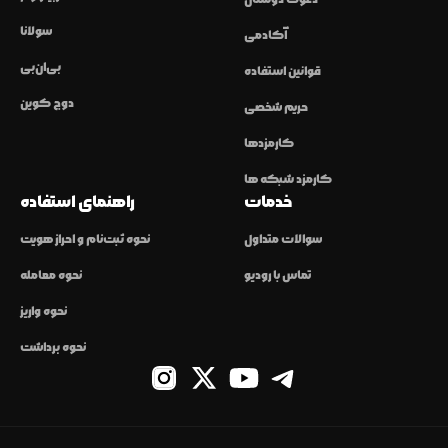
سولانا
آکادمی
بی‌ان‌بی
قوانین استفاده
دوج کوین
حریم شخصی
کارمزدها
کارمزد شبکه ها
خدمات
راهنمای استفاده
سوالات متداول
نحوه ثبت‌نام و احراز هویت
تماس با رودیو
نحوه معامله
نحوه واریز
نحوه برداشت