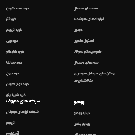
قیمت ارز دیجیتال
خرید بیت کوین
قراردادهای هوشمند
خرید تتر
دیفای
خرید اتریوم
استیبل کوین
خرید ریپل
اکوسیستم سولانا
خرید کاردانو
میم‌های دیجیتال
خرید سولانا
توکن‌های غیرقابل تعویض و
خرید ترون
کالکشن‌ها
خرید دوج کوین
خرید شیبا اینو
شبکه های معروف
رودیو
شبکه ارزهای دیجیتال
درباره رودیو
اتریوم
رودیو پلاس
آربیتراوم
دعوت دوستان