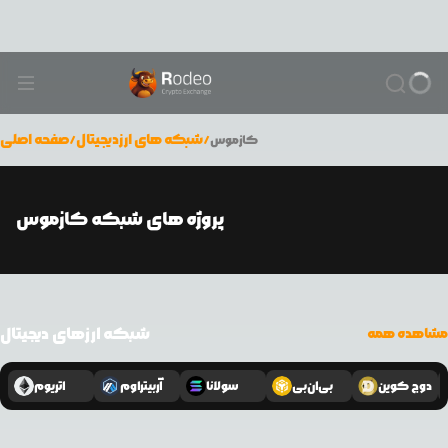
/
شبکه های ارزدیجیتال
/
صفحه اصلی
کازموس
پروژه های شبکه کازموس
شبکه ارزهای دیجیتال
مشاهده همه
دوج کوین
بی‌ان‌بی
سولانا
آربیتراوم
اتریوم