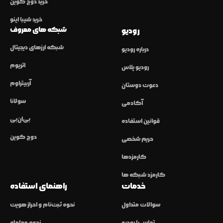
خرید دوج کوین
خرید شیبا اینو
شبکه های معروف
رودیو
شبکه ارزهای دیجیتال
درباره رودیو
اتریوم
رودیو پلاس
آربیتراوم
دعوت دوستان
سولانا
آکادمی
بی‌ان‌بی
قوانین استفاده
دوج کوین
حریم شخصی
کارمزدها
کارمزد شبکه ها
خدمات
راهنمای استفاده
سوالات متداول
نحوه ثبت‌نام و احراز هویت
تماس با رودیو
نحوه معامله