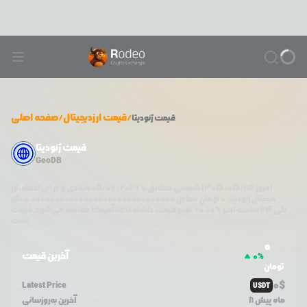
/
قیمت ارزدیجیتال
/
صفحه اصلی
قیمت
ژئودیتا
قیمت ژئودیتا
GeoDB
امروز
۱۴۰۵/۰۵/۱۵
شمسی مطابق با
08/06/2026
میلادی و در این لحظه، ارز
دیجیتال
ژئودیتا
،
0
تومان معادل
0.000000000000000000000000000000
دلار
طی ۲۴ ساعت اخیر %
0.00
+
تغییر قیمت داشته
GEO
آمریکا معامله می‌شود. قیمت
است.
0
آخرین قیمت
0
%
تومان
0
$
Latest Price
USDT
8 ماه پیش
آخرین به‌روزسانی