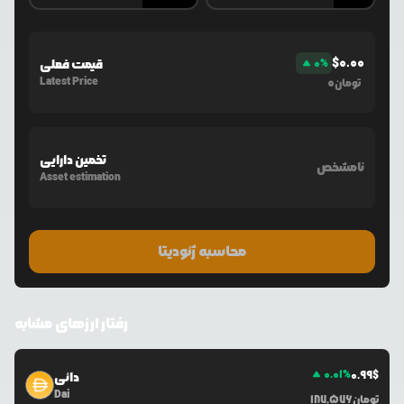
$
0.00
%
0
قیمت فعلی
Latest Price
0
تومان
تخمین دارایی
نامشخص
Asset estimation
محاسبه ژئودیتا
رفتار ارزهای مشابه
0.01
%
0.99
$
دائی
Dai
تومان
187,576