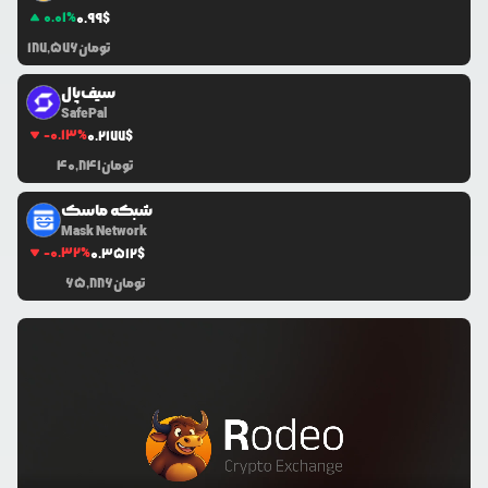
0.01
%
0.99
$
تومان
187,576
سیف‌پال
SafePal
-0.13
%
0.2177
$
تومان
40,841
شبکه ماسک
Mask Network
-0.32
%
0.3512
$
تومان
65,886