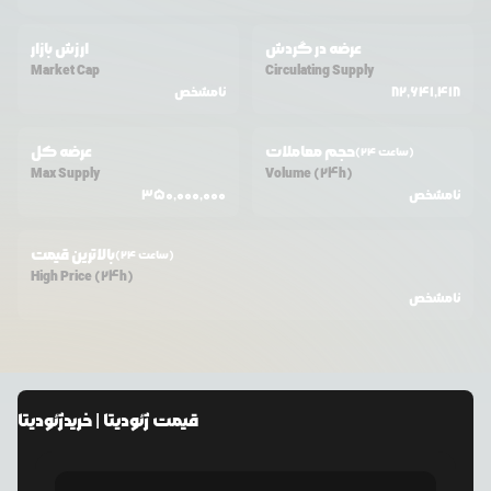
عرضه در گردش
ارزش بازار
Market Cap
Circulating Supply
82,641,418
نامشخص
حجم معاملات
عرضه کل
(24 ساعت)
Max Supply
Volume (24h)
نامشخص
350,000,000
بالاترین قیمت
(24 ساعت)
High Price (24h)
نامشخص
قیمت
ژئودیتا
| خرید
ژئودیتا