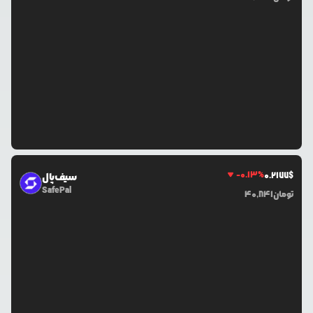
-0.13
%
0.2177
$
سیف‌پال
SafePal
تومان
40,841