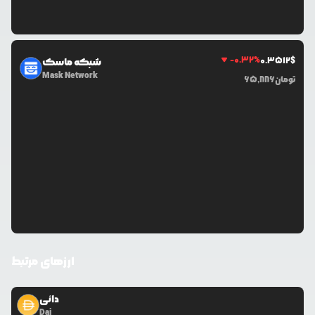
-0.32
%
0.3512
$
شبکه ماسک
Mask Network
تومان
65,886
ارزهای مرتبط
دائی
Dai