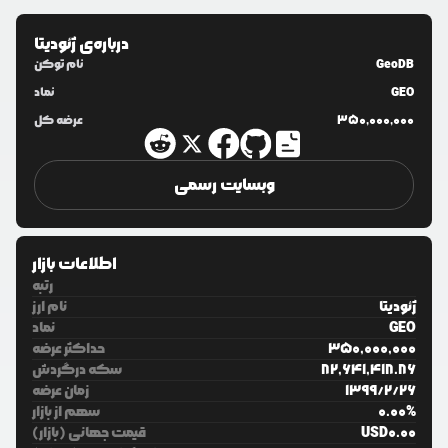
درباره‌ی
ژئودیتا
GeoDB
نام توکن
GEO
نماد
350,000,000
عرضه کل
وبسایت رسمی
اطلاعات بازار
رتبه
ژئودیتا
نام ارز
GEO
نماد
350,000,000
حداکثر عرضه
82,641,418.86
سکه درگردش
26
/
2
/
1399
زمان عرضه
%
0.00
سهم از بازار
0.00
USD
قیمت جهانی (بازار)