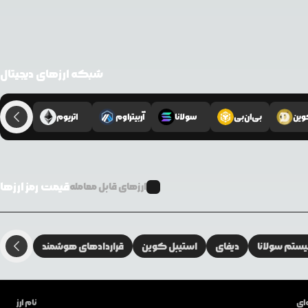
شبکه ارزهای دیجیتال
وین
بی‌ان‌بی
سولانا
آربیتراوم
اتریوم
قیمت رمز ارزها
ارزهای قابل معامله
تم سولانا
دیفای
استیبل کوین
قراردادهای هوشمند
ای
نام ارز