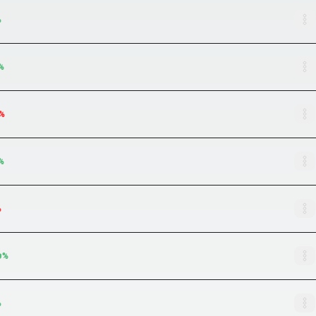
%
%
%
%
%
5
%
%