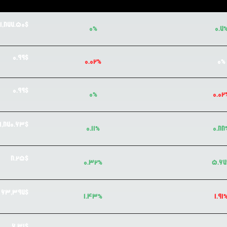
1,877.50
$
0
%
0.7
0.99
$
0.02
%
0
%
0.99
$
0
%
0.02
1,870.63
$
0.11
%
0.88
8.25
$
0.32
%
5.67
63,397
$
1.43
%
1.91
6.31
$