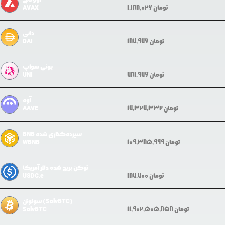
تومان
1,188,026
AVAX
دائی
تومان
187,976
DAI
یونی سواپ
تومان
781,976
UNI
آوه
تومان
17,327,332
AAVE
BNB سپرده‌گذاری شده
تومان
109,385,999
WBNB
توکن بریج شده دلار آمریکا
تومان
187,700
USDC.e
سولوتن (SolvBTC)
تومان
11,902,505,858
SolvBTC