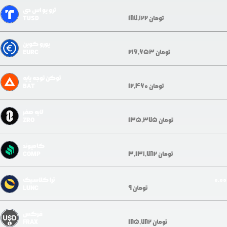
ترو یو اس دی
تومان
187,122
TUSD
یورو کوین
تومان
216,653
EURC
توکن توجه پایه
تومان
12,460
BAT
لایه صفر
تومان
135,375
ZRO
کامپوند
تومان
3,131,782
COMP
0.0
تِرا کلاسیک
تومان
9
LUNC
فرکس
تومان
185,782
FRAX