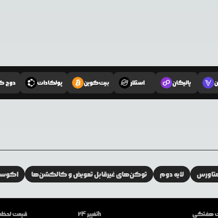
ن
پالیگان
استلار
بیت‌کوین
پولکادات
دوج ک
تاورس
لایه دوم
توکن‌های غیرقابل تعویض و کالکشن‌ها
اکوسیس
ات هفتگی
تغییر 24h
قیمت لحظه‌