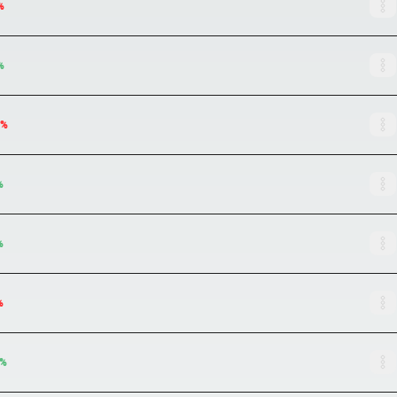
%
%
%
%
%
%
%