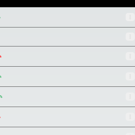
%
%
%
%
%