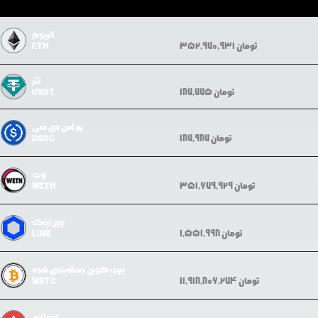
اتریوم
تومان
352,970,931
ETH
تتر
تومان
187,775
USDT
یو اس دی سی
تومان
187,987
USDC
وِث
تومان
351,679,929
WETH
چین‌لینک
تومان
1,551,998
LINK
بیت کوین بسته‌بندی شده
تومان
11,918,806,274
WBTC
اوولانچ