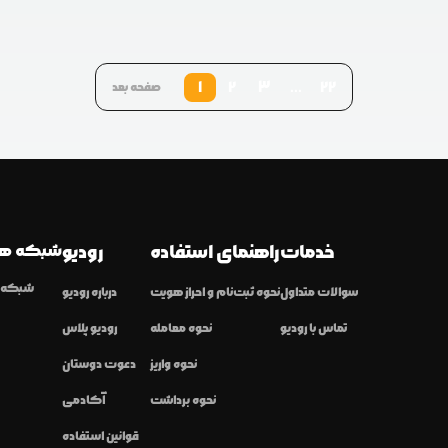
1
2
3
...
22
صفحه بعد
خدمات
راهنمای استفاده
رودیو
شبکه ها
شبکه ا
سوالات متداول
نحوه ثبت‌نام و احراز هویت
درباره رودیو
تماس با رودیو
نحوه معامله
رودیو پلاس
نحوه واریز
دعوت دوستان
نحوه برداشت
آکادمی
قوانین استفاده