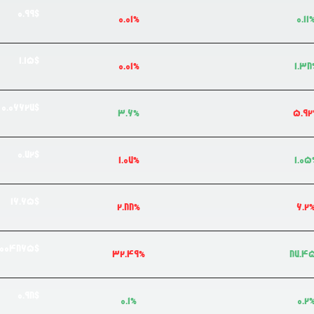
0.99
$
0.01
%
0.11
1.15
$
0.01
%
1.38
0.0
6627
$
3.6
%
5.92
0.72
$
1.07
%
1.05
16.65
$
2.88
%
6.2
0004865
$
32.49
%
87.4
0.98
$
0.1
%
0.2