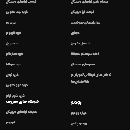
دسته بندی ارزهای دیجیتال
قیمت ارزهای دیجیتال
قیمت ارز دیجیتال
خرید بیت کوین
قراردادهای هوشمند
خرید تتر
دیفای
خرید اتریوم
استیبل کوین
خرید ریپل
اکوسیستم سولانا
خرید کاردانو
میم‌های دیجیتال
خرید سولانا
توکن‌های غیرقابل تعویض و
خرید ترون
کالکشن‌ها
خرید دوج کوین
خرید شیبا اینو
شبکه های معروف
رودیو
شبکه ارزهای دیجیتال
درباره رودیو
اتریوم
رودیو پلاس