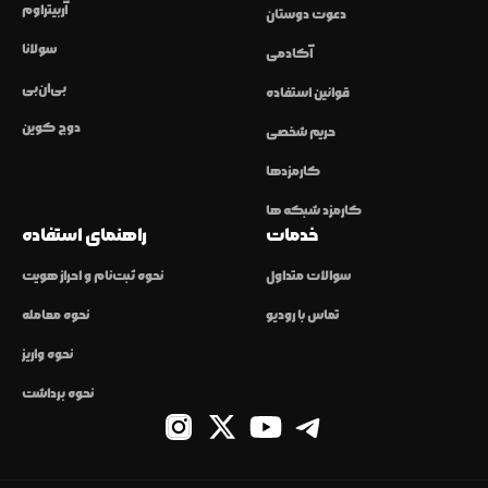
آربیتراوم
دعوت دوستان
سولانا
آکادمی
بی‌ان‌بی
قوانین استفاده
دوج کوین
حریم شخصی
کارمزدها
کارمزد شبکه ها
خدمات
راهنمای استفاده
سوالات متداول
نحوه ثبت‌نام و احراز هویت
تماس با رودیو
نحوه معامله
نحوه واریز
نحوه برداشت