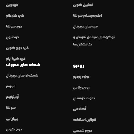
استیبل کوین
خرید ریپل
اکوسیستم سولانا
خرید کاردانو
میم‌های دیجیتال
خرید سولانا
توکن‌های غیرقابل تعویض و
خرید ترون
کالکشن‌ها
خرید دوج کوین
خرید شیبا اینو
شبکه های معروف
رودیو
شبکه ارزهای دیجیتال
درباره رودیو
اتریوم
رودیو پلاس
آربیتراوم
دعوت دوستان
سولانا
آکادمی
بی‌ان‌بی
قوانین استفاده
دوج کوین
حریم شخصی