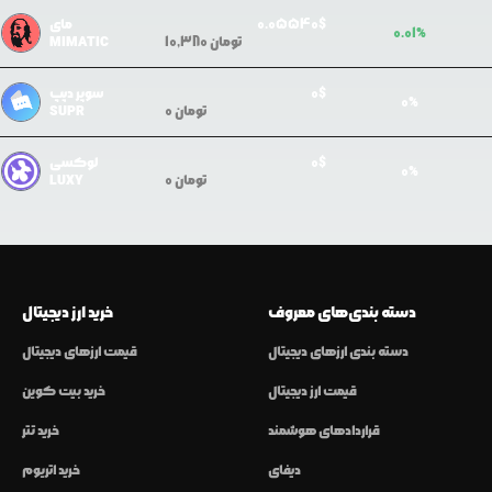
$
5540
0.0
مای
0.01
%
تومان
10,380
MIMATIC
$
0
سوپر دپپ
0
%
تومان
0
SUPR
$
0
لوکسی
0
%
تومان
0
LUXY
دسته بندی‌های معروف
خرید ارز دیجیتال
دسته بندی ارزهای دیجیتال
قیمت ارزهای دیجیتال
قیمت ارز دیجیتال
خرید بیت کوین
قراردادهای هوشمند
خرید تتر
دیفای
خرید اتریوم