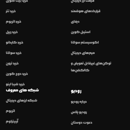
قیمت ارز دیجیتال
خرید بیت کوین
قراردادهای هوشمند
خرید تتر
دیفای
خرید اتریوم
استیبل کوین
خرید ریپل
اکوسیستم سولانا
خرید کاردانو
میم‌های دیجیتال
خرید سولانا
توکن‌های غیرقابل تعویض و
خرید ترون
کالکشن‌ها
خرید دوج کوین
خرید شیبا اینو
شبکه های معروف
رودیو
شبکه ارزهای دیجیتال
درباره رودیو
اتریوم
رودیو پلاس
آربیتراوم
دعوت دوستان