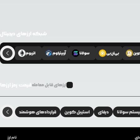
شبکه ارزهای دیجیتال
وین
بی‌ان‌بی
سولانا
آربیتراوم
اتریوم
قیمت رمز ارزها
ارزهای قابل معامله
تم سولانا
دیفای
استیبل کوین
قراردادهای هوشمند
ای
نام ارز