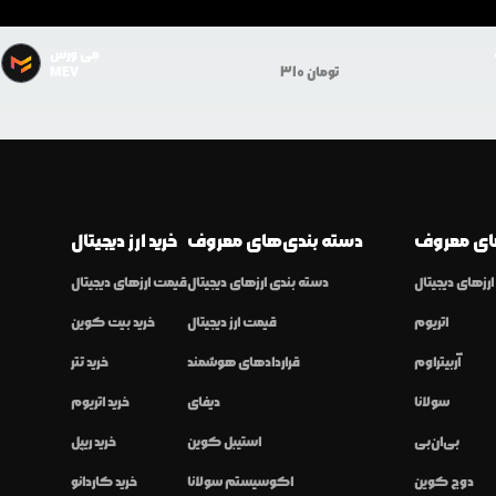
مِی ورس
تومان
310
MEV
ی معروف
دسته بندی‌های معروف
خرید ارز دیجیتال
رزهای دیجیتال
دسته بندی ارزهای دیجیتال
قیمت ارزهای دیجیتال
اتریوم
قیمت ارز دیجیتال
خرید بیت کوین
آربیتراوم
قراردادهای هوشمند
خرید تتر
سولانا
دیفای
خرید اتریوم
بی‌ان‌بی
استیبل کوین
خرید ریپل
دوج کوین
اکوسیستم سولانا
خرید کاردانو