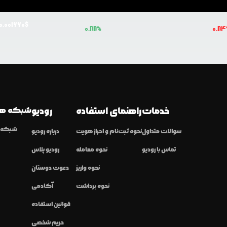
0.0
01660
$
0.88
%
0.84
خدمات
راهنمای استفاده
رودیو
شبکه ها
شبکه ا
سوالات متداول
نحوه ثبت‌نام و احراز هویت
درباره رودیو
تماس با رودیو
نحوه معامله
رودیو پلاس
نحوه واریز
دعوت دوستان
نحوه برداشت
آکادمی
قوانین استفاده
حریم شخصی