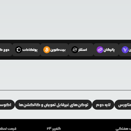
ن
پالیگان
استلار
بیت‌کوین
پولکادات
دوج ک
تاورس
لایه دوم
توکن‌های غیرقابل تعویض و کالکشن‌ها
اکوسیس
ات هفتگی
تغییر 24h
قیمت لحظه‌