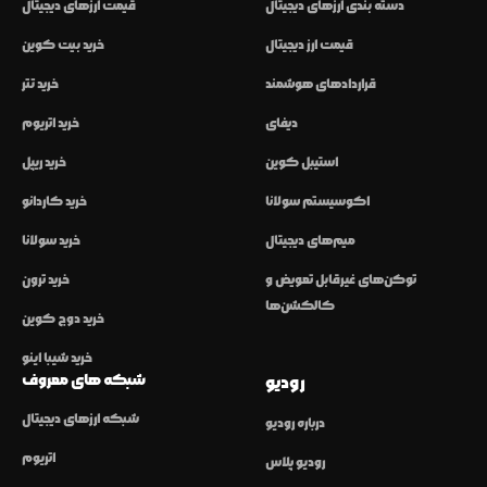
دسته بندی ارزهای دیجیتال
قیمت ارزهای دیجیتال
قیمت ارز دیجیتال
خرید بیت کوین
قراردادهای هوشمند
خرید تتر
دیفای
خرید اتریوم
استیبل کوین
خرید ریپل
اکوسیستم سولانا
خرید کاردانو
میم‌های دیجیتال
خرید سولانا
توکن‌های غیرقابل تعویض و
خرید ترون
کالکشن‌ها
خرید دوج کوین
خرید شیبا اینو
شبکه های معروف
رودیو
شبکه ارزهای دیجیتال
درباره رودیو
اتریوم
رودیو پلاس