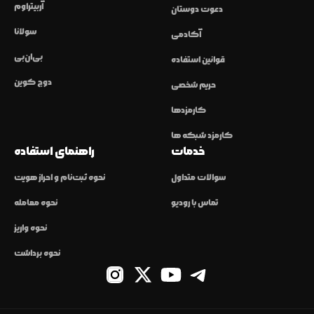
آربیتراوم
دعوت دوستان
سولانا
آکادمی
بی‌ان‌بی
قوانین استفاده
دوج کوین
حریم شخصی
کارمزدها
کارمزد شبکه ها
خدمات
راهنمای استفاده
سوالات متداول
نحوه ثبت‌نام و احراز هویت
تماس با رودیو
نحوه معامله
نحوه واریز
نحوه برداشت