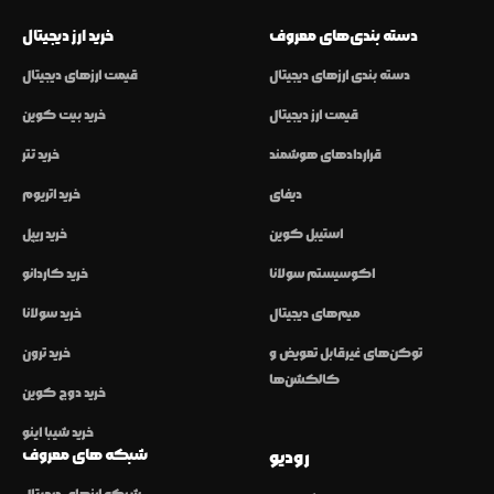
دسته بندی‌های معروف
خرید ارز دیجیتال
دسته بندی ارزهای دیجیتال
قیمت ارزهای دیجیتال
قیمت ارز دیجیتال
خرید بیت کوین
قراردادهای هوشمند
خرید تتر
دیفای
خرید اتریوم
استیبل کوین
خرید ریپل
اکوسیستم سولانا
خرید کاردانو
میم‌های دیجیتال
خرید سولانا
توکن‌های غیرقابل تعویض و
خرید ترون
کالکشن‌ها
خرید دوج کوین
خرید شیبا اینو
شبکه های معروف
رودیو