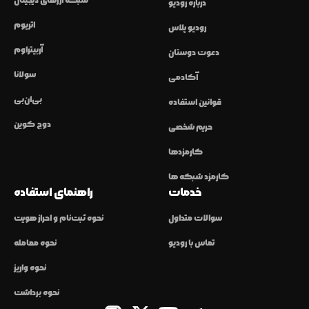
شبکه ارزهای دیجیتال
درباره رودیو
اتریوم
رودیو پلاس
آربیتراوم
دعوت دوستان
سولانا
آکادمی
بی‌ان‌بی
قوانین استفاده
دوج کوین
حریم شخصی
کارمزدها
کارمزد شبکه ها
خدمات
راهنمای استفاده
سوالات متداول
نحوه ثبت‌نام و احراز هویت
تماس با رودیو
نحوه معامله
نحوه واریز
نحوه برداشت