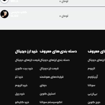
تومان
0
WELA
گلايد فايننس
تومان
0
GLIDE
ی معروف
دسته بندی‌های معروف
خرید ارز دیجیتال
رزهای دیجیتال
دسته بندی ارزهای دیجیتال
قیمت ارزهای دیجیتال
اتریوم
قیمت ارز دیجیتال
خرید بیت کوین
آربیتراوم
قراردادهای هوشمند
خرید تتر
سولانا
دیفای
خرید اتریوم
بی‌ان‌بی
استیبل کوین
خرید ریپل
دوج کوین
اکوسیستم سولانا
خرید کاردانو