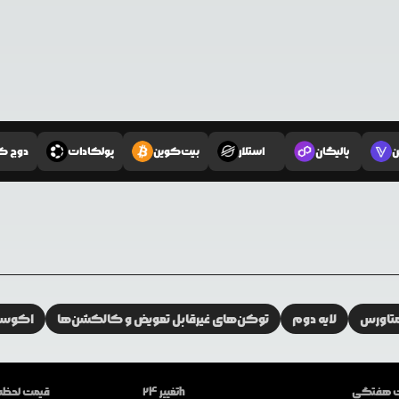
ن
پالیگان
استلار
بیت‌کوین
پولکادات
دوج ک
تاورس
لایه دوم
توکن‌های غیرقابل تعویض و کالکشن‌ها
اکوسیس
ات هفتگی
تغییر 24h
قیمت لحظه‌