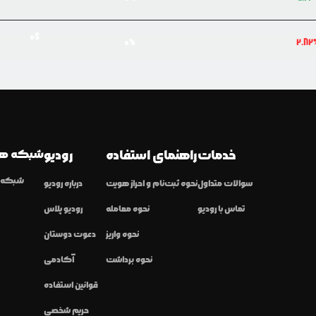
0
$
0
%
2.82
خدمات
راهنمای استفاده
رودیو
شبکه ها
شبکه ا
سوالات متداول
نحوه ثبت‌نام و احراز هویت
درباره رودیو
تماس با رودیو
نحوه معامله
رودیو پلاس
نحوه واریز
دعوت دوستان
نحوه برداشت
آکادمی
قوانین استفاده
حریم شخصی