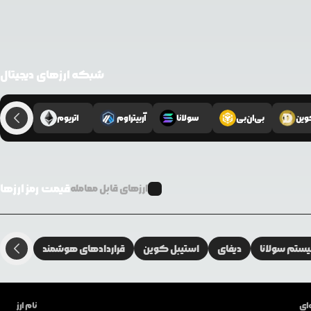
شبکه ارزهای دیجیتال
وین
بی‌ان‌بی
سولانا
آربیتراوم
اتریوم
قیمت رمز ارزها
ارزهای قابل معامله
تم سولانا
دیفای
استیبل کوین
قراردادهای هوشمند
ای
نام ارز