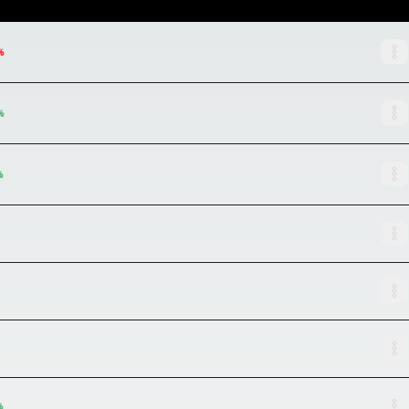
%
%
%
%