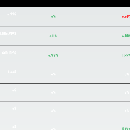
0.99
$
0
%
0.02
1,870.63
$
0.11
%
0.88
581.84
$
0.66
%
1.22
1.00
$
0
%
0
%
0
$
0
%
0
%
0
$
0
%
0
%
0
$
0
%
7.16