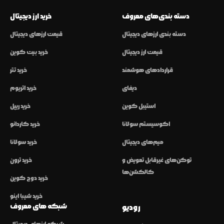
دسته بندی‌های معروف
خرید ارز دیجیتال
دسته بندی ارزهای دیجیتال
قیمت ارزهای دیجیتال
قیمت ارز دیجیتال
خرید بیت کوین
قراردادهای هوشمند
خرید تتر
دیفای
خرید اتریوم
استیبل کوین
خرید ریپل
اکوسیستم سولانا
خرید کاردانو
میم‌های دیجیتال
خرید سولانا
توکن‌های غیرقابل تعویض و
خرید ترون
کالکشن‌ها
خرید دوج کوین
خرید شیبا اینو
شبکه های معروف
رودیو