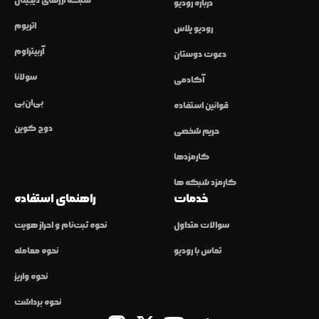
شبکه ارزهای دیجیتال
درباره رودیو
اتریوم
رودیو پلاس
آربیتراوم
دعوت دوستان
سولانا
آکادمی
بی‌ان‌بی
قوانین استفاده
دوج کوین
حریم شخصی
کارمزدها
کارمزد شبکه ها
خدمات
راهنمای استفاده
سوالات متداول
نحوه ثبت‌نام و احراز هویت
تماس با رودیو
نحوه معامله
نحوه واریز
نحوه برداشت