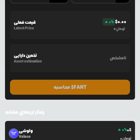
$
0.00
%
0
قیمت فعلی
Latest Price
0
تومان
تخمین دارایی
نامشخص
Asset estimation
محاسبه $FANT
رفتار ارزهای مشابه
0
%
0
$
ولوشی
Veloce
تومان
0