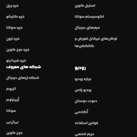
استیبل کوین
خرید ریپل
اکوسیستم سولانا
خرید کاردانو
میم‌های دیجیتال
خرید سولانا
توکن‌های غیرقابل تعویض و
خرید ترون
کالکشن‌ها
خرید دوج کوین
خرید شیبا اینو
شبکه های معروف
رودیو
شبکه ارزهای دیجیتال
درباره رودیو
اتریوم
رودیو پلاس
آربیتراوم
دعوت دوستان
سولانا
آکادمی
بی‌ان‌بی
قوانین استفاده
دوج کوین
حریم شخصی