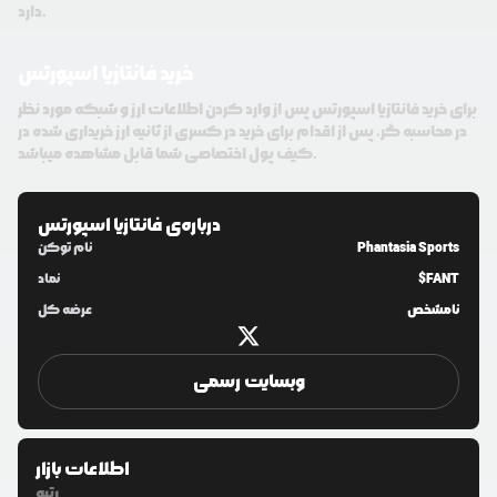
دارد.
خرید فانتازیا اسپورتس
برای خرید فانتازیا اسپورتس پس از وارد کردن اطلاعات ارز و شبکه مورد نظر
در محاسبه گر، پس از اقدام برای خرید در کسری از ثانیه ارز خریداری شده در
کیف پول اختصاصی شما قابل مشاهده میباشد.
درباره‌ی
فانتازیا اسپورتس
Phantasia Sports
نام توکن
$FANT
نماد
نامشخص
عرضه کل
وبسایت رسمی
اطلاعات بازار
رتبه