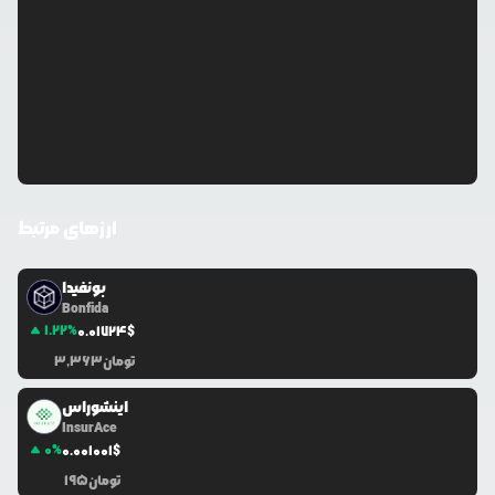
ارزهای مرتبط
بونفیدا
Bonfida
1.22
%
0.0
1724
$
تومان
3,363
اینشوراس
InsurAce
0
%
0.0
01001
$
تومان
195