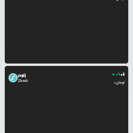
0
%
0
$
زلودر
Zloadr
تومان
0