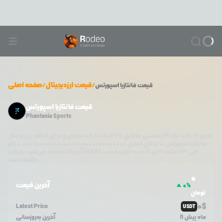
/
قیمت ارزدیجیتال
/
صفحه اصلی
قیمت
فانتازیا اسپورتس
قیمت فانتازیا اسپورتس
Phantasia Sports
امروز
۱۴۰۵/۰۵/۱۹
شمسی مطابق با
08/10/2026
میلادی و در این لحظه، ارز دیجیتال
فانتازیا اسپورتس
،
0
تومان معادل
0.000000000000000000000000000000
دلار
طی ۲۴ ساعت اخیر %
0.00
+
تغییر قیمت
$FANT
آمریکا معامله می‌شود. قیمت
داشته است.
0
آخرین قیمت
0
%
تومان
0
$
Latest Price
USDT
8 ماه پیش
آخرین به‌روزسانی