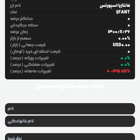
فانتازیا اسپورتس
نام ارز
$FANT
نماد
0
حداکثر عرضه
0
سکه درگردش
26
/
8
/
1400
زمان عرضه
%
0.00
سهم از بازار
0.00
USD
قیمت جهانی (بازار)
0
قیمت لحظه ای خرید (تومان)
%
0
تغییرات روزانه (درصد)
%
0
تغییرات هفتگی (درصد)
%
-45.77
تغییرات ماهانه (درصد)
نظرات درباره
فانتازیا اسپورتس