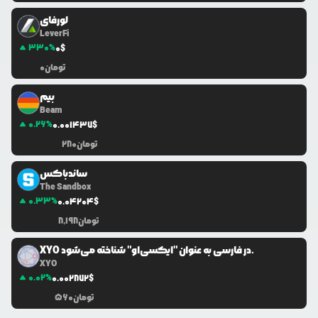
لورفای
LeverFi
330
%
0
$
تومان
0
بیم
Beam
0.26
%
0.0
01437
$
تومان
280
ساندباکس
The Sandbox
0.33
%
0.0
4204
$
تومان
8,198
XYO در فارسی به عنوان "ایکسی‌او" شناخته می‌شود.
XYO
0.02
%
0.0
02872
$
تومان
560