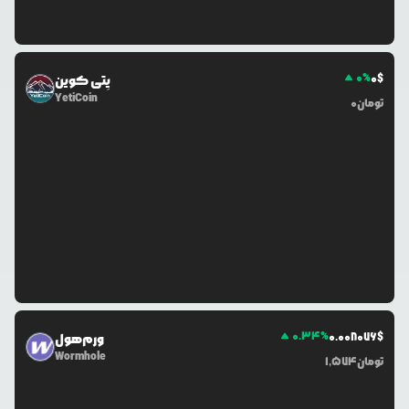
0
%
0
$
یِتی کوین
YetiCoin
تومان
0
0.34
%
0.0
08076
$
ورم‌هول
Wormhole
تومان
1,574