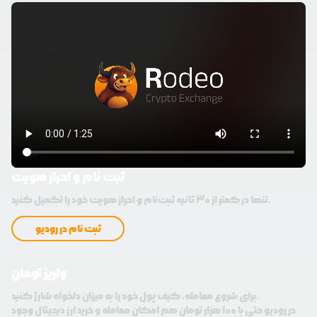
ثبت نام و احراز هویت
تنها در کمتر از 30 ثانیه ثبت‌نام و احراز هویت خود را تکمیل کنید.
ثبت نام در رودیو
واریز تومان
برای شروع معامله، کیف پول خود را به میزان دلخواه شارژ کنید.
در رودیو حتی با 100 هزار تومان هم امکان معامله و خرید ارز دیجیتال وجود