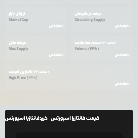
عرضه در گردش
ارزش بازار
Market Cap
Circulating Supply
نامشخص
نامشخص
حجم معاملات
عرضه کل
(24 ساعت)
Max Supply
Volume (24h)
نامشخص
نامشخص
بالاترین قیمت
(24 ساعت)
High Price (24h)
نامشخص
قیمت
فانتازیا اسپورتس
| خرید
فانتازیا اسپورتس