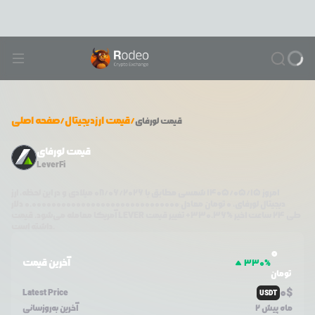
/
قیمت ارزدیجیتال
/
صفحه اصلی
قیمت
لورفای
قیمت لورفای
LeverFi
امروز
۱۴۰۵/۰۵/۱۵
شمسی مطابق با
08/06/2026
میلادی و در این لحظه، ارز
دیجیتال
لورفای
،
0
تومان معادل
0.000000000000000000000000000000
دلار
طی ۲۴ ساعت اخیر %
330.36
+
تغییر قیمت
LEVER
آمریکا معامله می‌شود. قیمت
داشته است.
0
آخرین قیمت
330
%
تومان
0
$
Latest Price
USDT
2 ماه پیش
آخرین به‌روزسانی