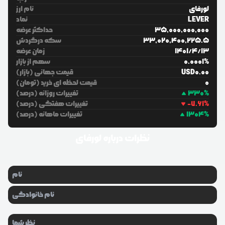
لورفای
نام ارز
LEVER
نماد
35,000,000,000
حداکثر عرضه
33,020,400,225.5
سکه درگردش
13
/
4
/
1401
زمان عرضه
%
0.0001
سهم از بازار
0.00
USD
قیمت جهانی (بازار)
0
قیمت لحظه ای خرید (تومان)
%
330
تغییرات روزانه (درصد)
%
-7.61
تغییرات هفتگی (درصد)
%
1304
تغییرات ماهانه (درصد)
نظرات درباره
لورفای