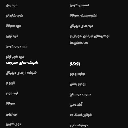
استیبل کوین
خرید ریپل
اکوسیستم سولانا
خرید کاردانو
میم‌های دیجیتال
خرید سولانا
توکن‌های غیرقابل تعویض و
خرید ترون
کالکشن‌ها
خرید دوج کوین
خرید شیبا اینو
شبکه های معروف
رودیو
شبکه ارزهای دیجیتال
درباره رودیو
اتریوم
رودیو پلاس
آربیتراوم
دعوت دوستان
سولانا
آکادمی
بی‌ان‌بی
قوانین استفاده
دوج کوین
حریم شخصی