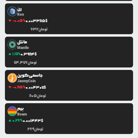
رن
Ren
-0.05
%
0.0
03385
$
تومان
632
مانتل
Mantle
1.17
%
0.3984
$
تومان
74,476
جاسمی‌کوین
JasmyCoin
-0.85
%
0.0
04307
$
تومان
805
بیم
Beam
0.26
%
0.0
01443
$
تومان
269