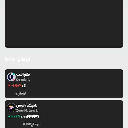
ارزهای مرتبط
کوالنت
Covalent
-1.70
%
0
$
تومان
0
شبکه زئوس
Zeus Network
1.06
%
0.0
02423
$
تومان
452