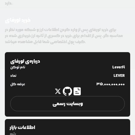
دارد.
خرید لورفای
برای خرید لورفای پس از وارد کردن اطلاعات ارز و شبکه مورد نظر در
محاسبه گر، پس از اقدام برای خرید در کسری از ثانیه ارز خریداری شده در
کیف پول اختصاصی شما قابل مشاهده میباشد.
درباره‌ی
لورفای
LeverFi
نام توکن
LEVER
نماد
35,000,000,000
عرضه کل
وبسایت رسمی
اطلاعات بازار
رتبه