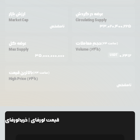
عرضه در گردش
ارزش بازار
Market Cap
Circulating Supply
33,020,400,225
نامشخص
حجم معاملات
عرضه کل
(24 ساعت)
Max Supply
Volume (24h)
USDT
35,000,000,000
0.2412
بالاترین قیمت
(24 ساعت)
High Price (24h)
نامشخص
قیمت
لورفای
| خرید
لورفای