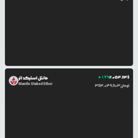
1.6
%
2,054.84
$
مانتل استیکد اتر
Mantle Staked Ether
تومان
384,049,803