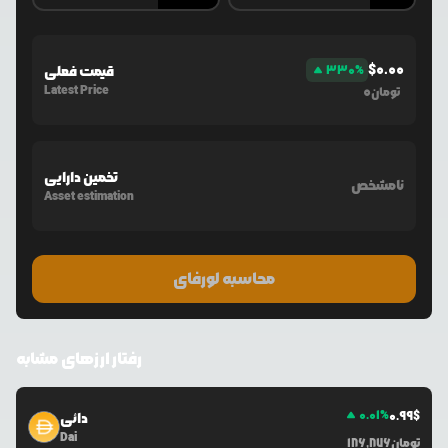
$
0.00
%
330
قیمت فعلی
Latest Price
0
تومان
تخمین دارایی
نامشخص
Asset estimation
محاسبه لورفای
رفتار ارزهای مشابه
0.01
%
0.99
$
دائی
Dai
تومان
186,876