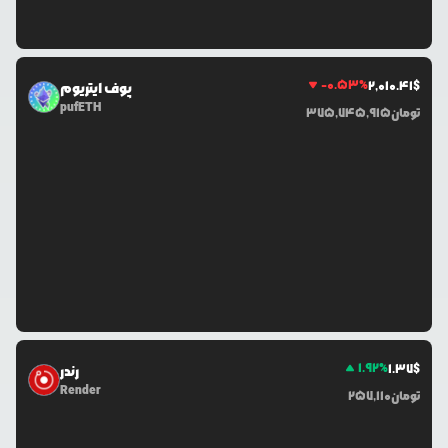
-0.53
%
2,010.41
$
پوف ایتریوم
pufETH
تومان
375,745,915
1.92
%
1.37
$
رندر
Render
تومان
257,110