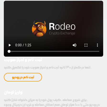
ثبت نام و احراز هویت
تنها در کمتر از 30 ثانیه ثبت‌نام و احراز هویت خود را تکمیل کنید.
ثبت نام در رودیو
واریز تومان
برای شروع معامله، کیف پول خود را به میزان دلخواه شارژ کنید.
در رودیو حتی با 100 هزار تومان هم امکان معامله و خرید ارز دیجیتال وجود