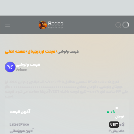
/
قیمت ارزدیجیتال
/
صفحه اصلی
قیمت
ولوشی
قیمت ولوشی
Veloce
امروز
۱۴۰۵/۰۵/۱۵
شمسی مطابق با
08/06/2026
میلادی و در این لحظه، ارز
دیجیتال
ولوشی
،
0
تومان معادل
0.000000000000000000000000000000
دلار
طی ۲۴ ساعت اخیر %
0.00
+
تغییر قیمت داشته
VEXT
آمریکا معامله می‌شود. قیمت
است.
0
آخرین قیمت
0
%
تومان
0
$
Latest Price
USDT
2 ماه پیش
آخرین به‌روزسانی