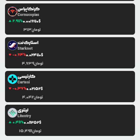
کرنکاپیاس
Cornucopias
2.97
%
0.0
01670
$
تومان
313
استارک‌نت
Starknet
-0.64
%
0.0
2470
$
تومان
4,639
کارتیسی
Cartesi
-0.36
%
0.0
2152
$
تومان
4,042
لیتنری
Litentry
0.48
%
0.0
8252
$
تومان
15,498