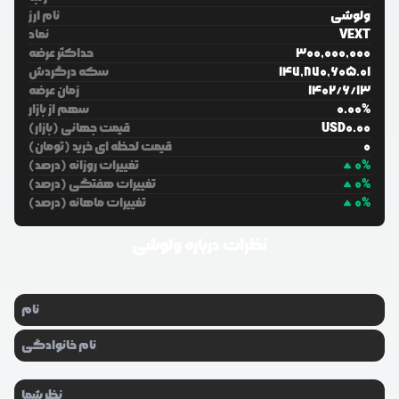
ولوشی
نام ارز
VEXT
نماد
300,000,000
حداکثر عرضه
147,870,605.01
سکه درگردش
13
/
6
/
1402
زمان عرضه
%
0.00
سهم از بازار
0.00
USD
قیمت جهانی (بازار)
0
قیمت لحظه ای خرید (تومان)
%
0
تغییرات روزانه (درصد)
%
0
تغییرات هفتگی (درصد)
%
0
تغییرات ماهانه (درصد)
نظرات درباره
ولوشی