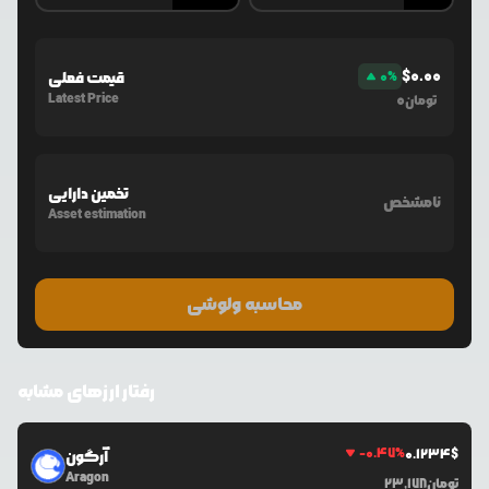
$
0.00
%
0
قیمت فعلی
Latest Price
0
تومان
تخمین دارایی
نامشخص
Asset estimation
محاسبه ولوشی
رفتار ارزهای مشابه
-0.47
%
0.1234
$
آرگون
Aragon
تومان
23,178