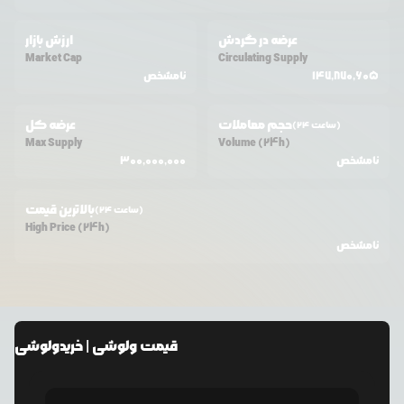
عرضه در گردش
ارزش بازار
Market Cap
Circulating Supply
147,870,605
نامشخص
حجم معاملات
عرضه کل
(24 ساعت)
Max Supply
Volume (24h)
نامشخص
300,000,000
بالاترین قیمت
(24 ساعت)
High Price (24h)
نامشخص
قیمت
ولوشی
| خرید
ولوشی