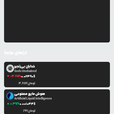
ارزهای مرتبط
خدایان بی‌زنجیر
Gods Unchained
-4.67
%
0.0
2490
$
تومان
4,676
هوش مایع مصنوعی
Artificial Liquid Intelligence
0.37
%
0.0
01044
$
تومان
196