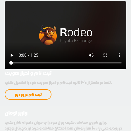
ثبت نام و احراز هویت
تنها در کمتر از 30 ثانیه ثبت‌نام و احراز هویت خود را تکمیل کنید.
ثبت نام در رودیو
واریز تومان
برای شروع معامله، کیف پول خود را به میزان دلخواه شارژ کنید.
در رودیو حتی با 100 هزار تومان هم امکان معامله و خرید ارز دیجیتال وجود