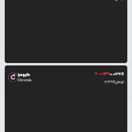
-0.72
%
0.0
1261
$
کرومیا
Chromia
تومان
2,368