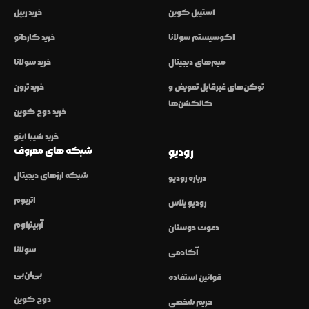
استیبل کوین
خرید ریپل
اکوسیستم سولانا
خرید کاردانو
میم‌های دیجیتال
خرید سولانا
توکن‌های غیرقابل تعویض و
خرید ترون
کالکشن‌ها
خرید دوج کوین
خرید شیبا اینو
شبکه های معروف
رودیو
شبکه ارزهای دیجیتال
درباره رودیو
اتریوم
رودیو پلاس
آربیتراوم
دعوت دوستان
سولانا
آکادمی
بی‌ان‌بی
قوانین استفاده
دوج کوین
حریم شخصی