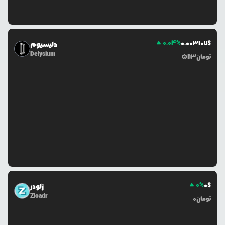
0.04
%
0.0
03107
$
دلیسیوم
Delysium
تومان
583
0
%
0
$
زلودر
Zloadr
تومان
0