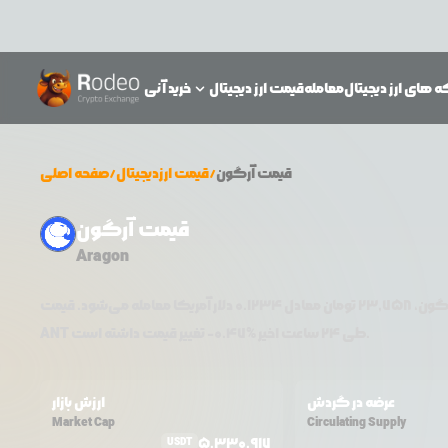
 های ارز دیجیتال
معامله
قیمت ارز دیجیتال
خرید آنی
قیمت
آرگون
/
قیمت ارزدیجیتال
/
صفحه اصلی
قیمت آرگون
Aragon
گون
،
23,758
تومان معادل
0.1234
دلار آمریکا معامله می‌شود. قیمت
تغییر قیمت داشته است.
طی ۲۴ ساعت اخیر %
0.47
-
ANT
عرضه در گردش
ارزش بازار
Market Cap
Circulating Supply
5,330,917
USDT