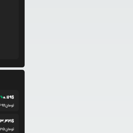
0.79
$
3
%
تومان
498
3,421
$
تومان
925