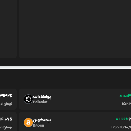
.3142
$
0.0
پولکادات
Polkadot
152,
تومان
01
4.06
$
6
1.76
%
بیت‌کوین
Bitcoin
12,208,610,
تومان
07