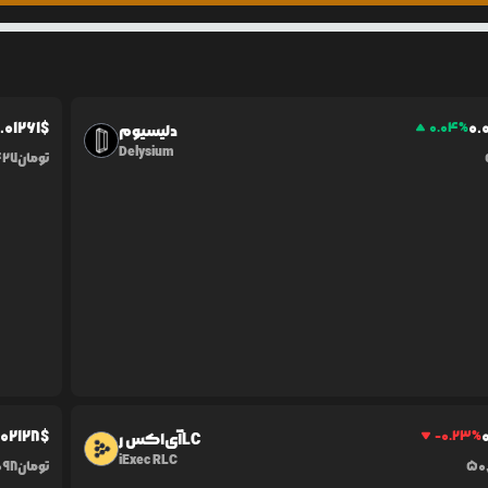
.0
1261
$
0.
0.04
%
دلیسیوم
Delysium
تومان
427
.0
2128
$
-0.23
%
آی‌اکس رLC
iExec RLC
50
تومان
098