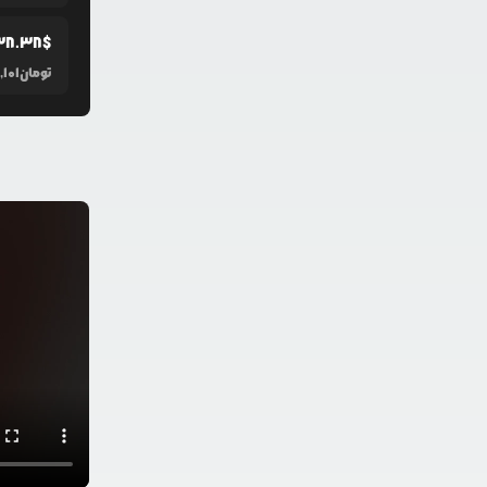
38.38
$
تومان
101