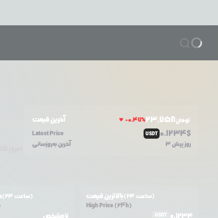
23,758
آخرین قیمت
-0.47
%
تومان
0.1234
$
Latest Price
USDT
3 روز پیش
آخرین به‌روزسانی
امروز
۱۵
بالاترین قیمت
ح
(24 ساعت)
(24 ساعت)
)
High Price (24h)
0.1234
نامشخص
USDT