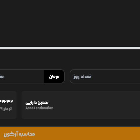
تومان
42232
تخمین دارایی
9
Asset estimation
تومان
محاسبه آرگون