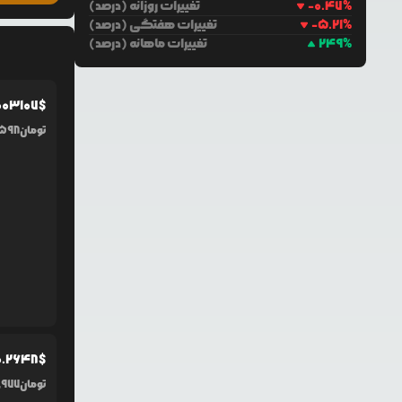
%
-0.47
تغییرات روزانه (درصد)
%
-5.21
تغییرات هفتگی (درصد)
%
249
تغییرات ماهانه (درصد)
0
03107
$
تومان
598
0.2648
$
تومان
,977