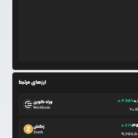
ارزهای مرتبط
0
4.85
%
ورلد کوین
Worldcoin
60,5
47
2.1
%
زکش
Zcash
91,257,5