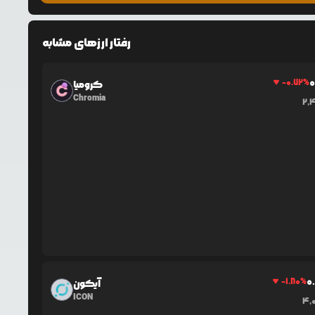
رفتار ارزهای مشابه
0
-0.72
%
کرومیا
Chromia
2,
0
-1.80
%
آیکون
ICON
4,