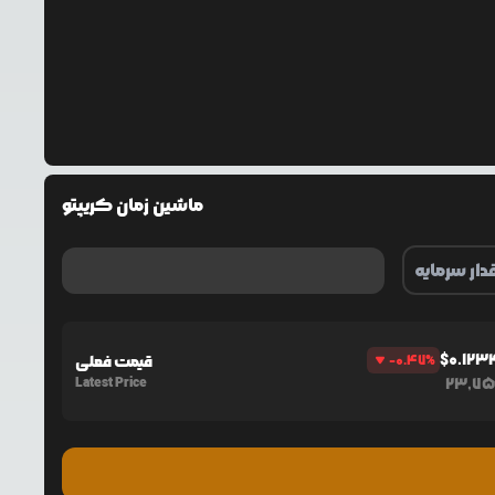
ماشین زمان کریپتو
$
0.123
%
-0.47
قیمت فعلی
Latest Price
23,75