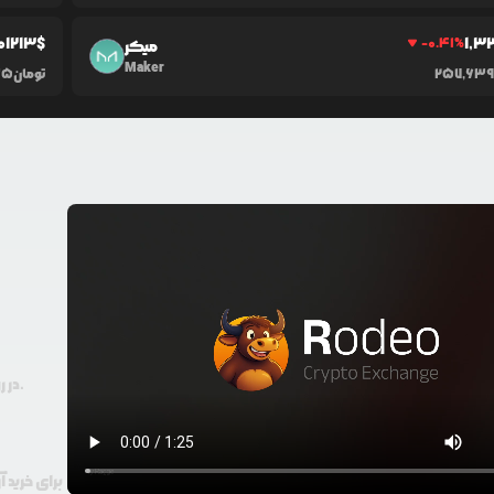
0
1213
$
1,3
-0.41
%
میکر
Maker
257,639,
تومان
35
در رودیو حتی با 100 هزار تومان هم امکان معامله و خرید ارز دیجیتال وجود دارد.
برای خرید 