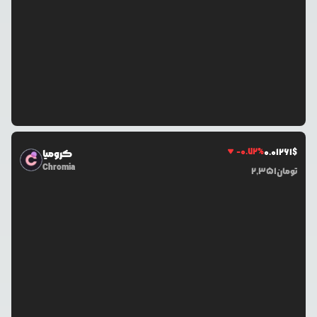
-0.72
%
0.0
1261
$
کرومیا
Chromia
تومان
2,351