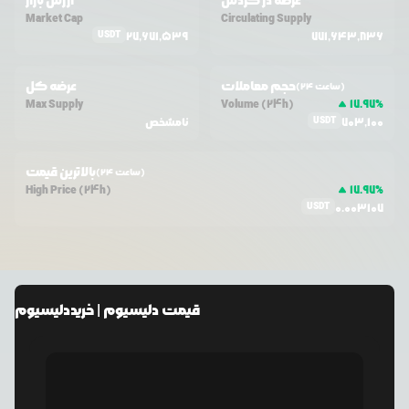
عرضه در گردش
ارزش بازار
Market Cap
Circulating Supply
USDT
27,671,539
771,643,836
حجم معاملات
عرضه کل
(24 ساعت)
Max Supply
Volume (24h)
17.97
%
USDT
703,100
نامشخص
بالاترین قیمت
(24 ساعت)
High Price (24h)
17.97
%
USDT
0.003107
قیمت
دلیسیوم
| خرید
دلیسیوم