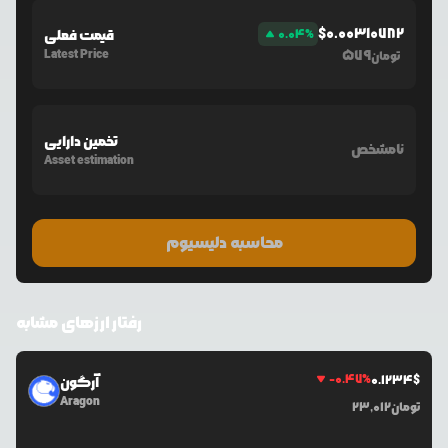
$
0.00310782
%
0.04
قیمت فعلی
Latest Price
579
تومان
تخمین دارایی
نامشخص
Asset estimation
محاسبه دلیسیوم
رفتار ارزهای مشابه
-0.47
%
0.1234
$
آرگون
Aragon
تومان
23,012