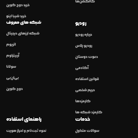
کالکشن‌ها
خرید دوج کوین
خرید شیبا اینو
شبکه های معروف
رودیو
شبکه ارزهای دیجیتال
درباره رودیو
اتریوم
رودیو پلاس
آربیتراوم
دعوت دوستان
سولانا
آکادمی
بی‌ان‌بی
قوانین استفاده
دوج کوین
حریم شخصی
کارمزدها
کارمزد شبکه ها
خدمات
راهنمای استفاده
سوالات متداول
نحوه ثبت‌نام و احراز هویت