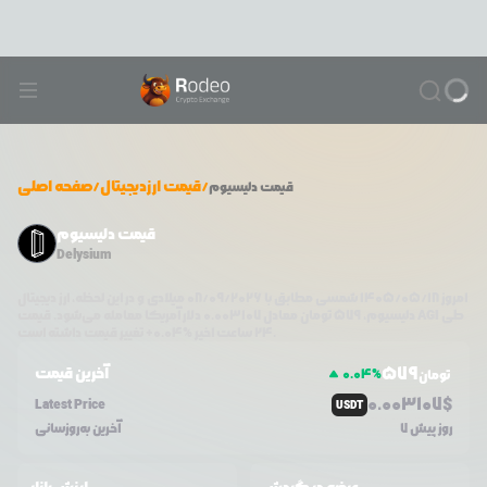
/
قیمت ارزدیجیتال
/
صفحه اصلی
قیمت
دلیسیوم
قیمت دلیسیوم
Delysium
امروز
۱۴۰۵/۰۵/۱۸
شمسی مطابق با
08/09/2026
میلادی و در این لحظه، ارز دیجیتال
طی
AGI
دلار آمریکا معامله می‌شود. قیمت
دلیسیوم
،
579
تومان معادل
0.003107
تغییر قیمت داشته است.
۲۴ ساعت اخیر %
0.04
+
579
آخرین قیمت
0.04
%
تومان
0.0
03107
$
Latest Price
USDT
7 روز پیش
آخرین به‌روزسانی