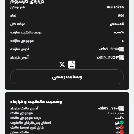
درباره‌ی
دلیسیوم
AGI Token
نام توکن
AGI
نماد
نامشخص
عرضه کل
0.00%
درصد مالکیت سازنده
0
موجودی سازنده
0xfa9...9251
آدرس سازنده
0x818...8753
آدرس قرارداد
وبسایت رسمی
وضعیت مالکیت و قرارداد
0xb76...6e0f
آدرس مالک قرارداد
1,000,000
موجودی مالک
0.01%
درصد موجودی مالک
خیر
امکان پس‌گرفتن مالکیت
بله
قابل تغییر توسط مالک
بله
مالک پنهان