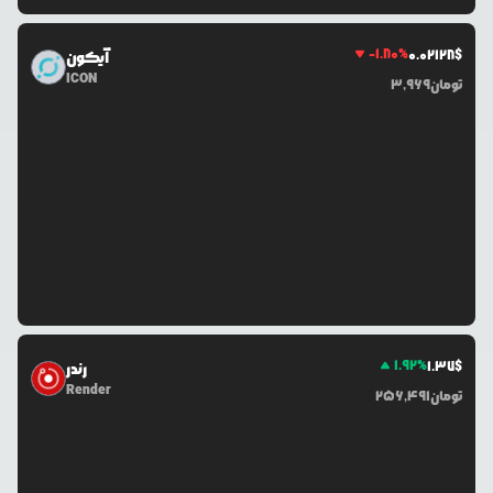
-1.80
%
0.0
2128
$
آیکون
ICON
تومان
3,969
1.92
%
1.37
$
رندر
Render
تومان
256,491