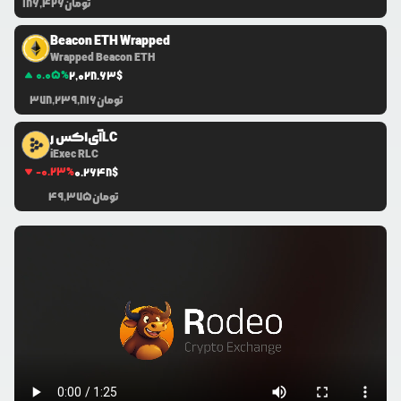
تومان
186,426
Beacon ETH Wrapped
Wrapped Beacon ETH
0.05
%
2,028.63
$
تومان
378,239,816
آی‌اکس رLC
iExec RLC
-0.23
%
0.2648
$
تومان
49,375