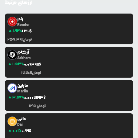
ارزهای مرتبط
آدرس استخر
نوع نقدینگی
UniV3
0x814...6e4a
رندر
Render
1.92
%
1.37
$
تومان
256,491
آرکام
Arkham
1.53
%
0.0
9497
$
تومان
17,707
مارلین
Marlin
3.86
%
0.0
007793
$
تومان
145
دائی
Dai
0.01
%
0.99
$