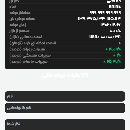
مالی K9
نام ارز
KNINE
نماد
999,999,999,999
حداکثر عرضه
136,365,133,175.74
سکه درگردش
16
/
12
/
1402
زمان عرضه
%
0.00
سهم از بازار
0.00000038
USD
قیمت جهانی (بازار)
0
قیمت لحظه ای خرید (تومان)
%
4.09
تغییرات روزانه (درصد)
%
1
تغییرات هفتگی (درصد)
%
15.67
تغییرات ماهانه (درصد)
مالی K9
نظرات درباره