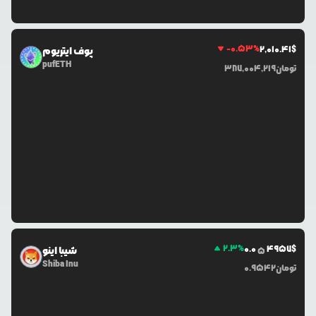
-0.53
%
2,010.41
$
پوف ایتریوم
pufETH
تومان
387,004,219
2.3
%
0.0
4957
$
شیبا اینو
5
Shiba Inu
تومان
0.9542