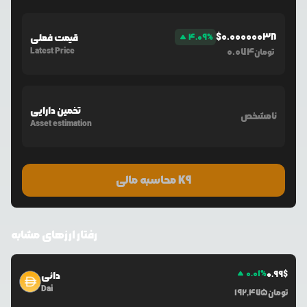
$
0.00000038
%
4.09
قیمت فعلی
Latest Price
0.074
تومان
تخمین دارایی
نامشخص
Asset estimation
محاسبه مالی K9
رفتار ارزهای مشابه
0.01
%
0.99
$
دائی
Dai
تومان
192,475