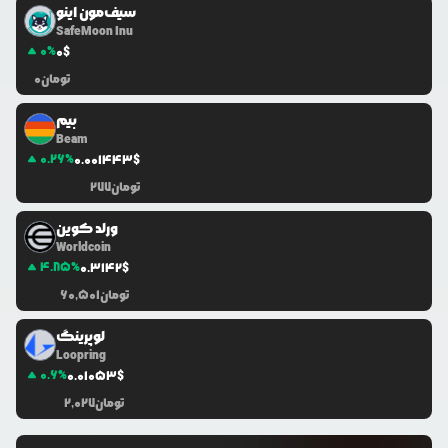
سیف‌مون اینو
SafeMoon Inu
0
%
0
$
تومان
0
بیم
Beam
0.26
%
0.0
01443
$
تومان
277
ورلد کوین
Worldcoin
4.85
%
0.3142
$
تومان
60,501
لوپرینگ
Loopring
0.6
%
0.0
1053
$
تومان
2,027