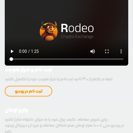
ثبت نام و احراز هویت
تنها در کمتر از 30 ثانیه ثبت‌نام و احراز هویت خود را تکمیل کنید.
ثبت نام در رودیو
واریز تومان
برای شروع معامله، کیف پول خود را به میزان دلخواه شارژ کنید.
در رودیو حتی با 100 هزار تومان هم امکان معامله و خرید ارز دیجیتال وجود
دارد.