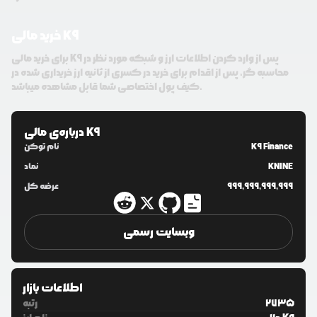
خرید مالی K9
برای خرید مالی K9 پس از وارد کردن اطلاعات ارز و شبکه مورد نظر در
محاسبه گر، پس از اقدام برای خرید در کسری از ثانیه ارز خریداری شده در
کیف پول اختصاصی شما قابل مشاهده میباشد.
مالی K9
درباره‌ی
K9 Finance
نام توکن
KNINE
نماد
999,999,999,999
عرضه کل
وبسایت رسمی
اطلاعات بازار
2735
رتبه