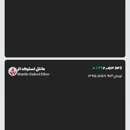
1.6
%
2,054.84
$
مانتل استیکد اتر
Mantle Staked Ether
تومان
395,556,913