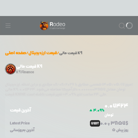
/
قیمت ارزدیجیتال
/
صفحه اصلی
مالی K9
قیمت
قیمت مالی K9
K9 Finance
امروز
۱۴۰۵/۰۵/۱۷
شمسی مطابق با
08/08/2026
میلادی و در این لحظه، ارز دیجیتال
تومان معادل
0.0000003857
دلار آمریکا معامله می‌شود.
0.07424
،
مالی K9
تغییر قیمت داشته است.
طی ۲۴ ساعت اخیر %
4.09
+
KNINE
قیمت
0.0
7424
آخرین قیمت
4.09
%
تومان
0.0
3857
$
Latest Price
USDT
6
5 روز پیش
آخرین به‌روزسانی