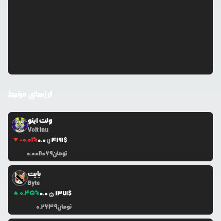
ارزهای مرتبط
ولت اینو
Volt Inu
-0.01
%
0.0
4191
$
7
تومان
0.008069
بایت
Byte
0.45
%
0.0
1371
$
5
تومان
0.2639