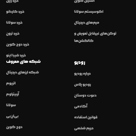
استیبل کوین
خرید ریپل
اکوسیستم سولانا
خرید کاردانو
میم‌های دیجیتال
خرید سولانا
توکن‌های غیرقابل تعویض و
خرید ترون
کالکشن‌ها
خرید دوج کوین
خرید شیبا اینو
شبکه های معروف
رودیو
شبکه ارزهای دیجیتال
درباره رودیو
اتریوم
رودیو پلاس
آربیتراوم
دعوت دوستان
سولانا
آکادمی
بی‌ان‌بی
قوانین استفاده
دوج کوین
حریم شخصی