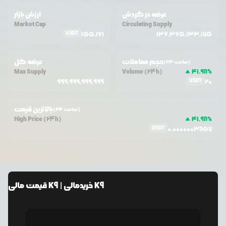
عرضه در گردش
ارزش بازار
Market Cap
Circulating Supply
USDT
155,161
136,365,133,175
حجم معاملات
عرضه کل
(24 ساعت)
Max Supply
Volume (24h)
41.98
%
USDT
999,999,999,999
20
بالاترین قیمت
(24 ساعت)
High Price (24h)
41.98
%
USDT
0.0000003857
مالی K9
| خرید
مالی K9
قیمت