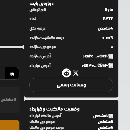
درباره‌ی
بایت
Byte
نام توکن
BYTE
نماد
نامشخص
عرضه کل
0.00%
درصد مالکیت سازنده
0
موجودی سازنده
0xa2e...05e3
آدرس سازنده
0x840...CBe3
آدرس قرارداد
روز
وبسایت رسمی
نامشخص
وضعیت مالکیت و قرارداد
نامشخص
آدرس مالک قرارداد
نامشخص
موجودی مالک
نامشخص
درصد موجودی مالک