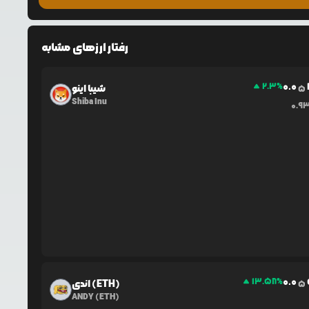
رفتار ارزهای مشابه
0.0
2.3
%
شیبا اینو
5
Shiba Inu
0.9
0.0
13.58
%
اندی (ETH)
5
ANDY (ETH)