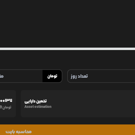
تومان
000137
تخمین دارایی
58
Asset estimation
تومان
محاسبه بایت