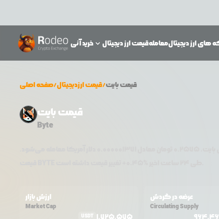
 های ارز دیجیتال
معامله
قیمت ارز دیجیتال
خرید آنی
قیمت
بایت
/
قیمت ارزدیجیتال
/
صفحه اصلی
قیمت بایت
Byte
ل
بایت
،
0.2575
تومان معادل
0.000001371
دلار آمریکا معامله می‌شود.
تغییر قیمت داشته است.
طی ۲۴ ساعت اخیر %
0.45
+
BYTE
قیمت
عرضه در گردش
ارزش بازار
Market Cap
Circulating Supply
1,725,575
964,4
USDT