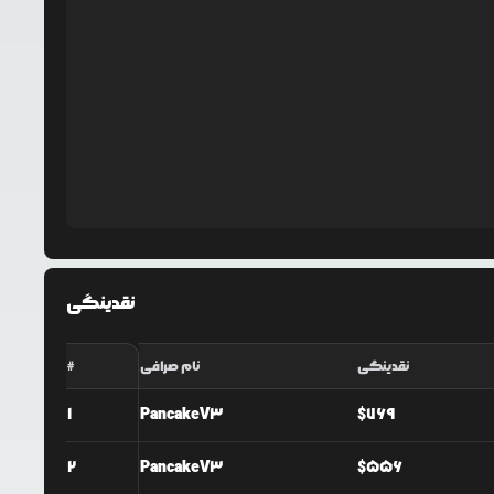
نقدینگی
نقدینگی
نام صرافی
#
1
PancakeV3
$
769
2
PancakeV3
$
556