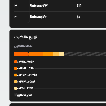
3
UniswapV3
$
18
4
UniswapV4
$
0
توزیع مالکیت
تعداد مالکین
0x67a...6eb2
0x4b4...89bc
0x464...33ba
0x224...e5a9
0x28c...2f84
سایر مالکین