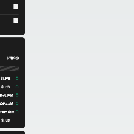
2945
$
1.3B
$
1.2B
807.4M
520.0M
373.5M
$
1.7B