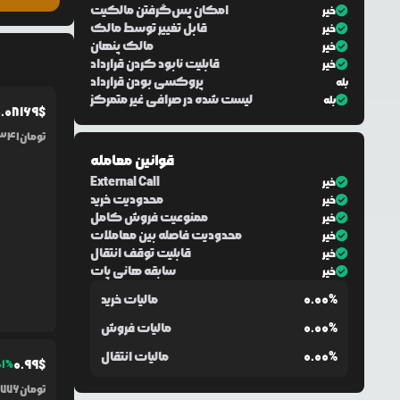
امکان پس‌گرفتن مالکیت
خیر
قابل تغییر توسط مالک
خیر
مالک پنهان
خیر
قابلیت نابود کردن قرارداد
خیر
پروکسی بودن قرارداد
بله
لیست شده در صرافی غیر متمرکز
بله
.0
8169
$
تومان
,341
قوانین معامله
External Call
خیر
محدودیت خرید
خیر
ممنوعیت فروش کامل
خیر
محدودیت فاصله بین معاملات
خیر
قابلیت توقف انتقال
خیر
سابقه هانی پات
خیر
0.00%
مالیات خرید
0.00%
مالیات فروش
0.00%
مالیات انتقال
0.99
$
01
%
تومان
,776