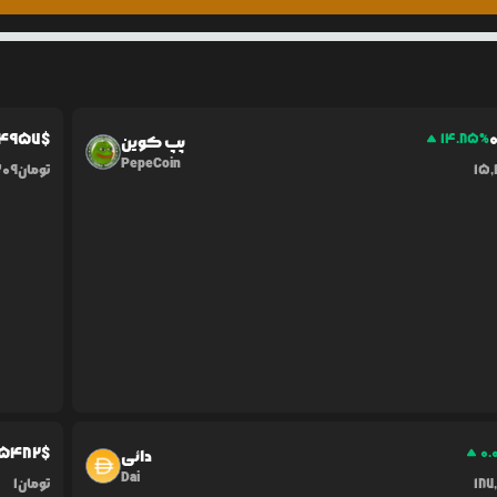
4957
$
0
14.85
%
پپ کوین
PepeCoin
15
تومان
309
5482
$
0.
دائی
Dai
187
تومان
1