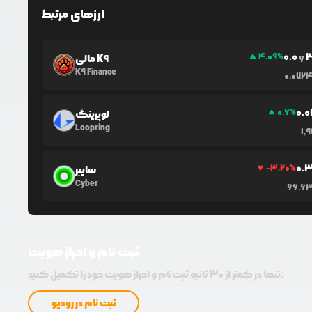
ارزهای مرتبط
0.0
4.09
%
مالی K9
6
K9 Finance
0.072
0.0
0.6
%
لوپرینگ
Loopring
1,
0.
-3.20
%
سایبر
Cyber
66,6
ثبت نام و احراز هویت
تنها در کمتر از 30 ثانیه ثبت‌نام و احراز هویت خود را تکمیل کنید.
ثبت نام در رودیو