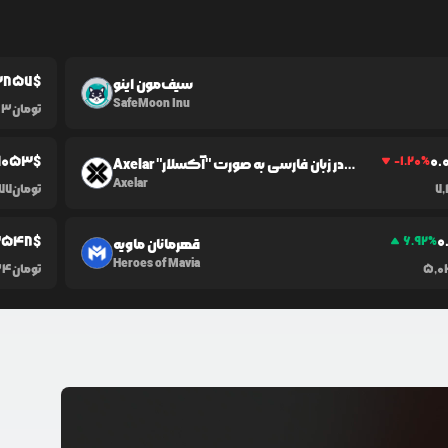
3857
$
سیف‌مون اینو
SafeMoon Inu
تومان
43
1053
$
0.
-1.20
%
Axelar در زبان فارسی به صورت "آکسلار"
شناخته می‌شود.
Axelar
7,
تومان
977
3548
$
0
6.92
%
قهرمانان ماویه
Heroes of Mavia
5,
تومان
34