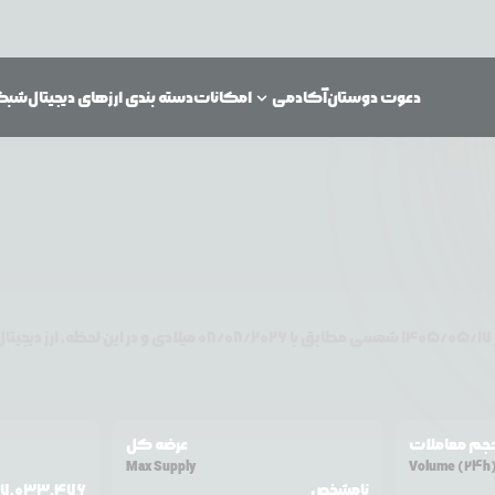
دعوت دوستان
آکادمی
امکانات
دسته بندی ارزهای دیجیتال
شبکه‌
۱۴۰۵/۰۵/۱۷
شمسی مطابق با
08/08/2026
میلادی و در این لحظه، ارز دیجیتا
جم معاملات
عرضه کل
Max Supply
Volume (24h
نامشخص
67,033,476