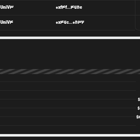
UniV3
0xf4f...478e
UniV4
0x47c...0832
$
$
$