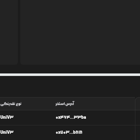
آدرس استخر
نوع نقدینگی
UniV3
0x464...33ba
UniV3
0x703...b818