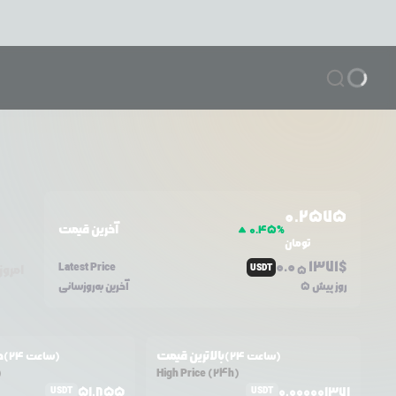
0.2575
آخرین قیمت
0.45
%
تومان
0.0
1371
$
Latest Price
USDT
امروز
5
5 روز پیش
آخرین به‌روزسانی
بالاترین قیمت
ح
(24 ساعت)
(24 ساعت)
)
High Price (24h)
51,855
0.000001371
USDT
USDT