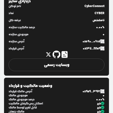
درباره‌ی
سایبر
CyberConnect
نام توکن
CYBER
نماد
نامشخص
عرضه کل
0.00%
درصد مالکیت سازنده
0
موجودی سازنده
0xe90...06cd
آدرس سازنده
0x147...88a9
آدرس قرارداد
وبسایت رسمی
وضعیت مالکیت و قرارداد
0x9a9...3921
آدرس مالک قرارداد
0
موجودی مالک
0.00%
درصد موجودی مالک
خیر
امکان پس‌گرفتن مالکیت
خیر
قابل تغییر توسط مالک
خیر
مالک پنهان