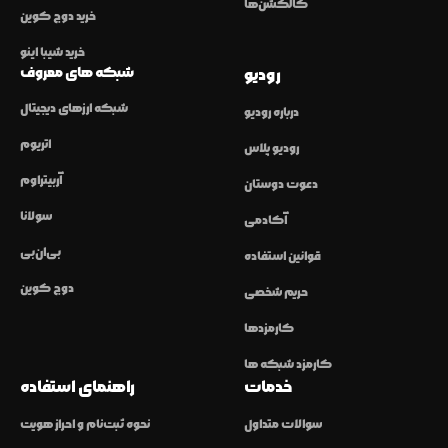
کالکشن‌ها
خرید دوج کوین
خرید شیبا اینو
شبکه های معروف
رودیو
شبکه ارزهای دیجیتال
درباره رودیو
اتریوم
رودیو پلاس
آربیتراوم
دعوت دوستان
سولانا
آکادمی
بی‌ان‌بی
قوانین استفاده
دوج کوین
حریم شخصی
کارمزدها
کارمزد شبکه ها
خدمات
راهنمای استفاده
سوالات متداول
نحوه ثبت‌نام و احراز هویت