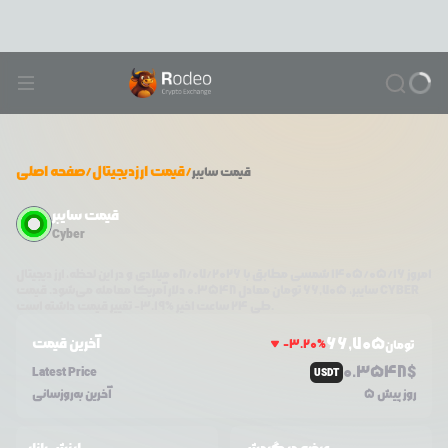
/
قیمت ارزدیجیتال
/
صفحه اصلی
قیمت
سایبر
قیمت سایبر
Cyber
امروز
۱۴۰۵/۰۵/۱۶
شمسی مطابق با
08/07/2026
میلادی و در این لحظه، ارز دیجیتال
CYBER
دلار آمریکا معامله می‌شود. قیمت
سایبر
،
66,705
تومان معادل
0.3548
تغییر قیمت داشته است.
طی ۲۴ ساعت اخیر %
3.19
-
66,705
آخرین قیمت
-3.20
%
تومان
0.3548
$
Latest Price
USDT
5 روز پیش
آخرین به‌روزسانی