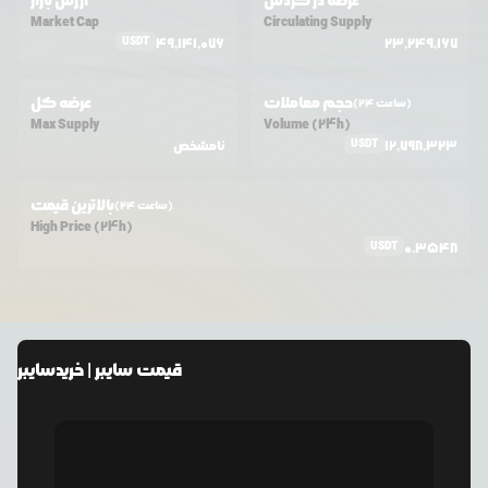
عرضه در گردش
ارزش بازار
Market Cap
Circulating Supply
USDT
49,141,076
23,249,167
حجم معاملات
عرضه کل
(24 ساعت)
Max Supply
Volume (24h)
USDT
12,798,323
نامشخص
بالاترین قیمت
(24 ساعت)
High Price (24h)
USDT
0.3548
قیمت
سایبر
| خرید
سایبر