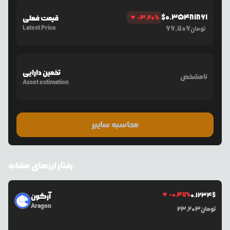
$
0.35481861
%
-3.20
قیمت فعلی
Latest Price
66,706
تومان
تخمین دارایی
نامشخص
Asset estimation
محاسبه سایبر
رفتار ارزهای مشابه
-0.47
%
0.1234
$
آرگون
Aragon
تومان
23,203