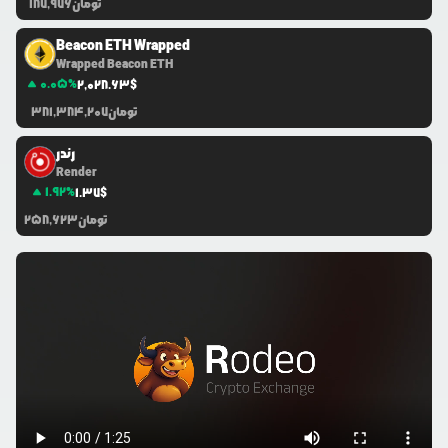
تومان
187,976
Beacon ETH Wrapped
Wrapped Beacon ETH
0.05
%
2,028.63
$
تومان
381,384,207
رندر
Render
1.92
%
1.37
$
تومان
258,623