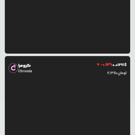
-0.72
%
0.0
1261
$
کرومیا
Chromia
تومان
2,370