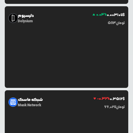
0.04
%
0.0
03107
$
دلیسیوم
Delysium
تومان
584
-0.32
%
0.3512
$
شبکه ماسک
Mask Network
تومان
66,027