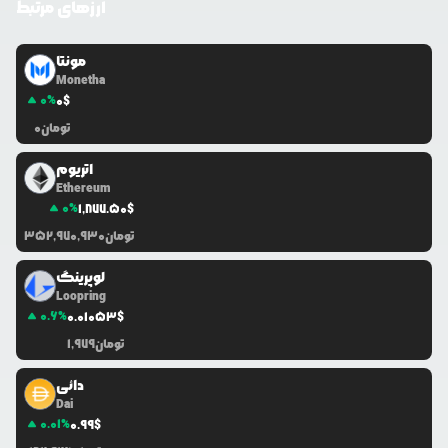
ارزهای مرتبط
آدرس استخر
نوع نقدینگی
UniV2
0x9ca...8bab
مونتا
Monetha
PancakeV2
$
0
USDT
0
%
0
$
آدرس استخر
نوع نقدینگی
تومان
0
UniV2
0x877...91a9
اتریوم
Ethereum
0
%
1,877.50
$
تومان
352,970,930
لوپرینگ
Loopring
0.6
%
0.0
1053
$
تومان
1,979
دائی
Dai
0.01
%
0.99
$