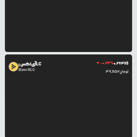
-0.23
%
0.2648
$
آی‌اکس رLC
iExec RLC
تومان
49,852