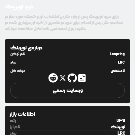
خرید لوپرینگ
برای خرید لوپرینگ پس از وارد کردن اطلاعات ارز و شبکه مورد نظر در
محاسبه گر، پس از اقدام برای خرید در کسری از ثانیه ارز خریداری شده در
کیف پول اختصاصی شما قابل مشاهده میباشد.
درباره‌ی
لوپرینگ
Loopring
نام توکن
LRC
نماد
نامشخص
عرضه کل
وبسایت رسمی
اطلاعات بازار
737
رتبه
لوپرینگ
نام ارز
LRC
نماد