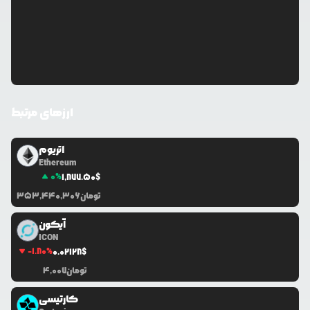
ارزهای مرتبط
اتریوم
Ethereum
0
%
1,877.50
$
تومان
353,440,306
آیکون
ICON
-1.80
%
0.0
2128
$
تومان
4,007
کارتیسی