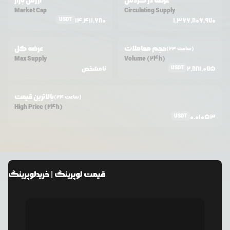
عرضه در گردش
ارزش بازار
Market Cap
Circulating Supply
USDT
14,411,680
1,366,806,970
حجم معاملات
عرضه کل
(24 ساعت)
Max Supply
Volume (24h)
USDT
2,881,075
نامشخص
بالاترین قیمت
(24 ساعت)
High Price (24h)
USDT
0.01053
قیمت
لوپرینگ
| خرید
لوپرینگ