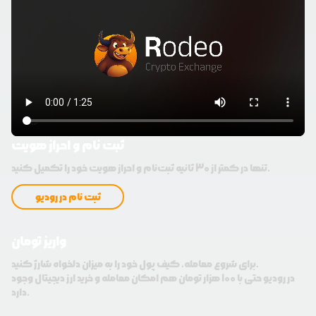
ثبت نام و احراز هویت
تنها در کمتر از 30 ثانیه ثبت‌نام و احراز هویت خود را تکمیل کنید.
ثبت نام در رودیو
واریز تومان
برای شروع معامله، کیف پول خود را به میزان دلخواه شارژ کنید.
در رودیو حتی با 100 هزار تومان هم امکان معامله و خرید ارز دیجیتال وجود
دارد.