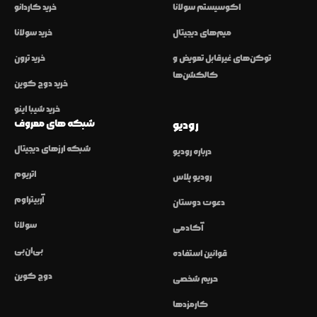
اکوسیستم سولانا
خرید کاردانو
میم‌های دیجیتال
خرید سولانا
توکن‌های غیرقابل تعویض و
خرید ترون
کالکشن‌ها
خرید دوج کوین
خرید شیبا اینو
شبکه های معروف
رودیو
شبکه ارزهای دیجیتال
درباره رودیو
اتریوم
رودیو پلاس
آربیتراوم
دعوت دوستان
سولانا
آکادمی
بی‌ان‌بی
قوانین استفاده
دوج کوین
حریم شخصی
کارمزدها