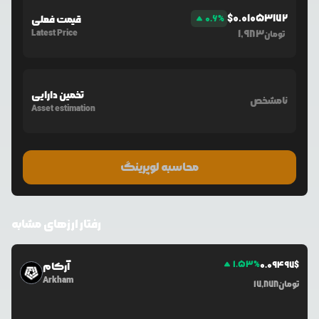
$
0.01053172
%
0.6
قیمت فعلی
Latest Price
1,983
تومان
تخمین دارایی
نامشخص
Asset estimation
محاسبه لوپرینگ
رفتار ارزهای مشابه
1.53
%
0.0
9497
$
آرکام
Arkham
تومان
17,878