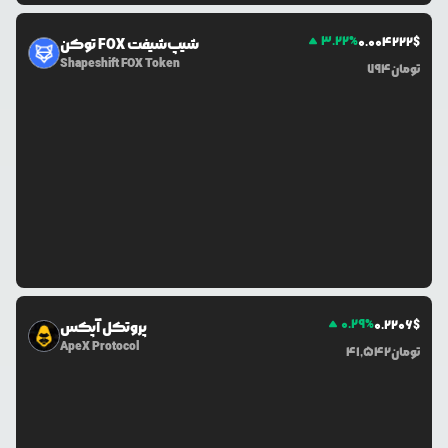
3.22
%
0.0
04222
$
توکن FOX شیپ‌شیفت
Shapeshift FOX Token
تومان
794
0.29
%
0.2206
$
پروتکل آپکس
ApeX Protocol
تومان
41,542