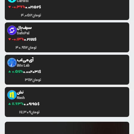
Cartesi
-0.36
%
0.0
2152
$
تومان
4,052
سیف‌پال
SafePal
-0.13
%
0.2177
$
تومان
40,982
آی‌می‌لب
iMe Lab
0.57
%
0.0
02031
$
تومان
382
نش
Nash
11.63
%
0.0
9195
$
تومان
17,309