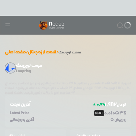
/
قیمت ارزدیجیتال
/
صفحه اصلی
قیمت
لوپرینگ
قیمت لوپرینگ
Loopring
امروز
۱۴۰۵/۰۵/۱۷
شمسی مطابق با
08/08/2026
میلادی و در این لحظه، ارز دیجیتال
طی
LRC
دلار آمریکا معامله می‌شود. قیمت
لوپرینگ
،
1,982
تومان معادل
0.01053
تغییر قیمت داشته است.
۲۴ ساعت اخیر %
0.60
+
1,982
آخرین قیمت
0.6
%
تومان
0.0
1053
$
Latest Price
USDT
5 روز پیش
آخرین به‌روزسانی