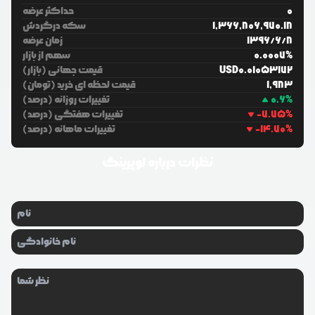
0
حداکثر عرضه
1,366,806,970.18
سکه درگردش
8
/
6
/
1396
زمان عرضه
%
0.0007
سهم از بازار
0.01053172
USD
قیمت جهانی (بازار)
1,983
قیمت لحظه ای خرید (تومان)
%
0.6
تغییرات روزانه (درصد)
%
-7.75
تغییرات هفتگی (درصد)
%
-14.70
تغییرات ماهانه (درصد)
نظرات درباره
لوپرینگ