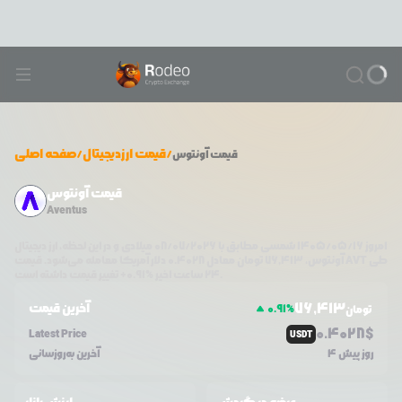
/
قیمت ارزدیجیتال
/
صفحه اصلی
قیمت
آونتوس
قیمت آونتوس
Aventus
امروز
۱۴۰۵/۰۵/۱۶
شمسی مطابق با
08/07/2026
میلادی و در این لحظه، ارز دیجیتال
طی
AVT
دلار آمریکا معامله می‌شود. قیمت
آونتوس
،
76,413
تومان معادل
0.4028
تغییر قیمت داشته است.
۲۴ ساعت اخیر %
0.91
+
76,413
آخرین قیمت
0.91
%
تومان
0.4028
$
Latest Price
USDT
4 روز پیش
آخرین به‌روزسانی