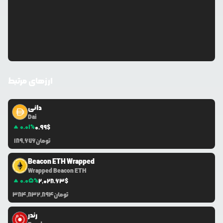
ارزهای مرتبط
دائی
Dai
0.01
%
0.99
$
تومان
189,676
Beacon ETH Wrapped
Wrapped Beacon ETH
0.05
%
2,028.63
$
تومان
384,832,894
رندر