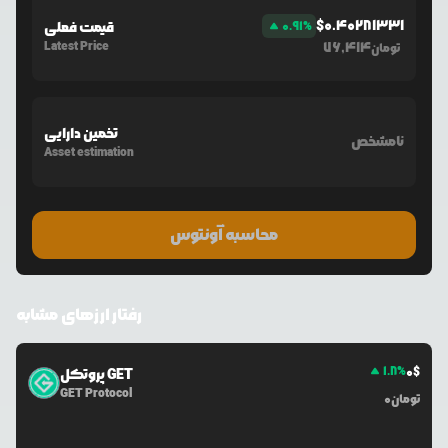
$
0.40281331
%
0.91
قیمت فعلی
Latest Price
76,414
تومان
تخمین دارایی
نامشخص
Asset estimation
محاسبه آونتوس
رفتار ارزهای مشابه
1.8
%
0
$
پروتکل GET
GET Protocol
تومان
0