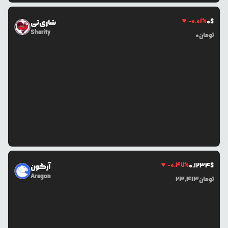
-0.01
%
0
$
شاری‌تی
Sharity
تومان
0
-0.47
%
0.1234
$
آرگون
Aragon
تومان
23,413