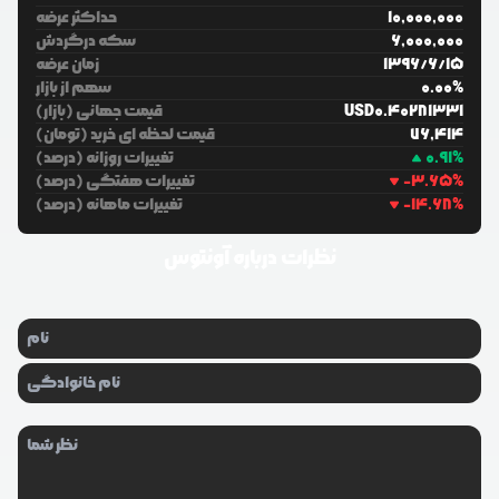
10,000,000
حداکثر عرضه
6,000,000
سکه درگردش
15
/
6
/
1396
زمان عرضه
%
0.00
سهم از بازار
0.40281331
USD
قیمت جهانی (بازار)
76,414
قیمت لحظه ای خرید (تومان)
%
0.91
تغییرات روزانه (درصد)
%
-3.65
تغییرات هفتگی (درصد)
%
-14.68
تغییرات ماهانه (درصد)
نظرات درباره
آونتوس