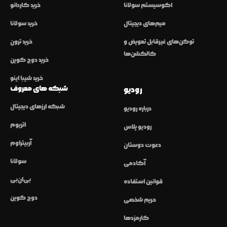
اکوسیستم سولانا
خرید کاردانو
میم‌های دیجیتال
خرید سولانا
توکن‌های غیرقابل تعویض و
خرید ترون
کالکشن‌ها
خرید دوج کوین
خرید شیبا اینو
شبکه های معروف
رودیو
شبکه ارزهای دیجیتال
درباره رودیو
اتریوم
رودیو پلاس
آربیتراوم
دعوت دوستان
سولانا
آکادمی
بی‌ان‌بی
قوانین استفاده
دوج کوین
حریم شخصی
کارمزدها