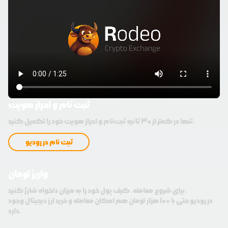
ثبت نام و احراز هویت
تنها در کمتر از 30 ثانیه ثبت‌نام و احراز هویت خود را تکمیل کنید.
ثبت نام در رودیو
واریز تومان
برای شروع معامله، کیف پول خود را به میزان دلخواه شارژ کنید.
در رودیو حتی با 100 هزار تومان هم امکان معامله و خرید ارز دیجیتال وجود
دارد.