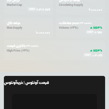
عرضه در گردش
ارزش بازار
Market Cap
Circulating Supply
USDT
2,416,879
6,000,000
حجم معاملات
عرضه کل
(24 ساعت)
Max Supply
Volume (24h)
754
%
USDT
10,000,000
2,982
بالاترین قیمت
(24 ساعت)
High Price (24h)
754
%
USDT
0.4028
قیمت
آونتوس
| خرید
آونتوس