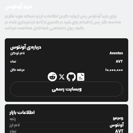
خرید آونتوس
برای خرید آونتوس پس از وارد کردن اطلاعات ارز و شبکه مورد نظر در
محاسبه گر، پس از اقدام برای خرید در کسری از ثانیه ارز خریداری شده در
کیف پول اختصاصی شما قابل مشاهده میباشد.
درباره‌ی
آونتوس
Aventus
نام توکن
AVT
نماد
10,000,000
عرضه کل
وبسایت رسمی
اطلاعات بازار
1438
رتبه
آونتوس
نام ارز
AVT
نماد