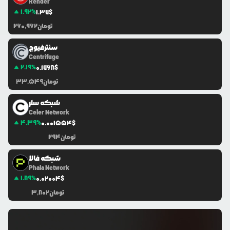
Render
1.92
%
1.37
$
تومان
260,962
سنترفیوج
Centrifuge
2.19
%
0.1768
$
تومان
33,549
شبکه سلر
Celer Network
4.39
%
0.0
01554
$
تومان
294
شبکه فالا
Phala Network
1.89
%
0.0
2004
$
تومان
3,802