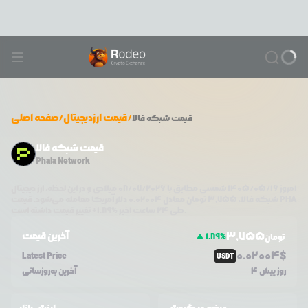
/
قیمت ارزدیجیتال
/
صفحه اصلی
قیمت
شبکه فالا
قیمت شبکه فالا
Phala Network
امروز
۱۴۰۵/۰۵/۱۶
شمسی مطابق با
08/07/2026
میلادی و در این لحظه، ارز دیجیتال
PHA
دلار آمریکا معامله می‌شود. قیمت
شبکه فالا
،
3,755
تومان معادل
0.02004
تغییر قیمت داشته است.
طی ۲۴ ساعت اخیر %
1.89
+
3,755
آخرین قیمت
1.89
%
تومان
0.0
2004
$
Latest Price
USDT
4 روز پیش
آخرین به‌روزسانی