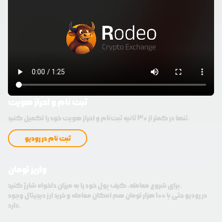
ثبت نام و احراز هویت
تنها در کمتر از 30 ثانیه ثبت‌نام و احراز هویت خود را تکمیل کنید.
ثبت نام در رودیو
واریز تومان
برای شروع معامله، کیف پول خود را به میزان دلخواه شارژ کنید.
در رودیو حتی با 100 هزار تومان هم امکان معامله و خرید ارز دیجیتال وجود
دارد.