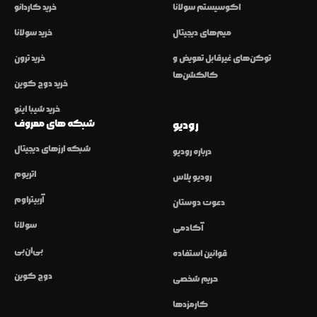
اکوسیستم سولانا
خرید کاردانو
میم‌های دیجیتال
خرید سولانا
توکن‌های غیرقابل تعویض و
خرید ترون
کالکشن‌ها
خرید دوج کوین
خرید شیبا اینو
شبکه های معروف
رودیو
شبکه ارزهای دیجیتال
درباره رودیو
اتریوم
رودیو پلاس
آربیتراوم
دعوت دوستان
سولانا
آکادمی
بی‌ان‌بی
قوانین استفاده
دوج کوین
حریم شخصی
کارمزدها