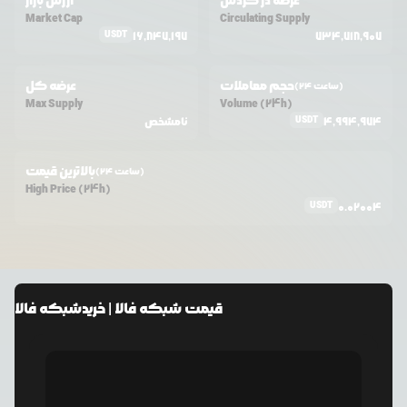
عرضه در گردش
ارزش بازار
Market Cap
Circulating Supply
USDT
16,847,197
734,718,907
حجم معاملات
عرضه کل
(24 ساعت)
Max Supply
Volume (24h)
USDT
4,994,974
نامشخص
بالاترین قیمت
(24 ساعت)
High Price (24h)
USDT
0.02004
قیمت
شبکه فالا
| خرید
شبکه فالا