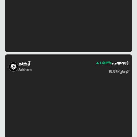
1.53
%
0.0
9497
$
آرکام
Arkham
تومان
17,792