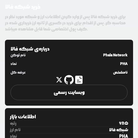
خرید شبکه فالا
برای خرید شبکه فالا پس از وارد کردن اطلاعات ارز و شبکه مورد نظر در
محاسبه گر، پس از اقدام برای خرید در کسری از ثانیه ارز خریداری شده در
کیف پول اختصاصی شما قابل مشاهده میباشد.
درباره‌ی
شبکه فالا
Phala Network
نام توکن
PHA
نماد
نامشخص
عرضه کل
وبسایت رسمی
اطلاعات بازار
685
رتبه
شبکه فالا
نام ارز
PHA
نماد