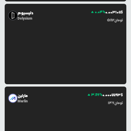
0.04
%
0.0
03107
$
دلیسیوم
Delysium
تومان
582
3.86
%
0.0
007793
$
مارلین
Marlin
تومان
146