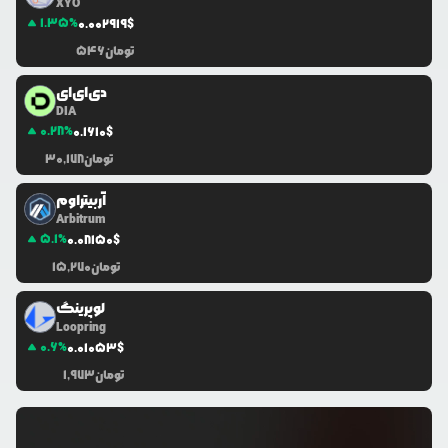
XYO
1.35
%
0.0
02919
$
تومان
546
دی‌ای‌ای
DIA
0.28
%
0.1610
$
تومان
30,178
آربیتراوم
Arbitrum
5.1
%
0.0
8150
$
تومان
15,270
لوپرینگ
Loopring
0.6
%
0.0
1053
$
تومان
1,973