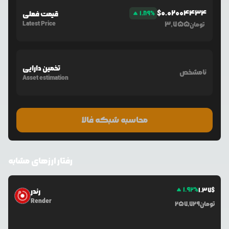
$
0.02004434
%
1.89
قیمت فعلی
Latest Price
3,755
تومان
تخمین دارایی
نامشخص
Asset estimation
محاسبه شبکه فالا
رفتار ارزهای مشابه
1.92
%
1.37
$
رندر
Render
تومان
257,729