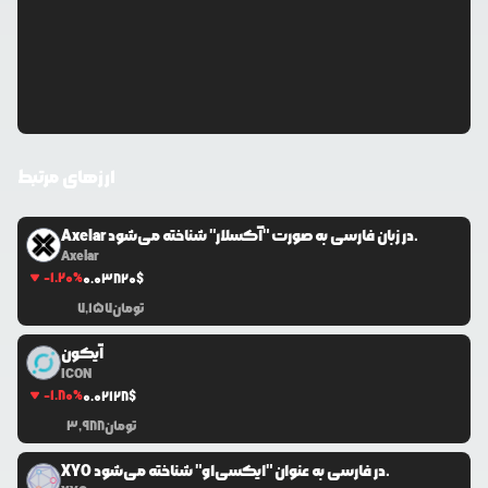
ارزهای مرتبط
Axelar در زبان فارسی به صورت "آکسلار" شناخته می‌شود.
Axelar
-1.20
%
0.0
3820
$
تومان
7,157
آیکون
ICON
-1.80
%
0.0
2128
$
تومان
3,988
XYO در فارسی به عنوان "ایکسی‌او" شناخته می‌شود.