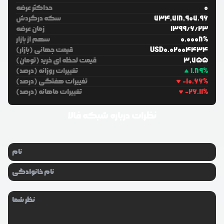
0
حداکثر عرضه
734,718,907.96
سکه درگردش
23
/
6
/
1399
زمان عرضه
%
0.0008
سهم از بازار
0.02004434
USD
قیمت جهانی (بازار)
3,755
قیمت لحظه ای خرید (تومان)
%
1.89
تغییرات روزانه (درصد)
%
-10.66
تغییرات هفتگی (درصد)
%
-26.11
تغییرات ماهانه (درصد)
نظرات درباره
شبکه فالا