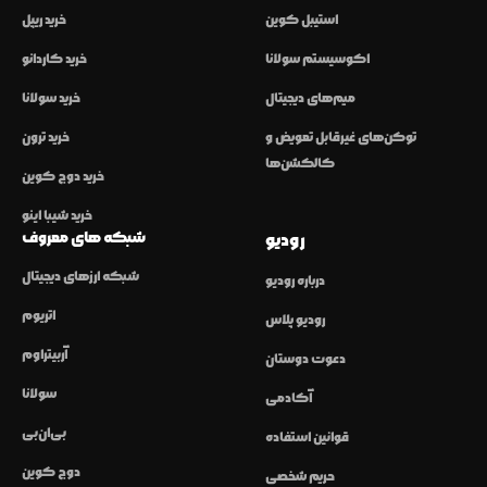
استیبل کوین
خرید ریپل
اکوسیستم سولانا
خرید کاردانو
میم‌های دیجیتال
خرید سولانا
توکن‌های غیرقابل تعویض و
خرید ترون
کالکشن‌ها
خرید دوج کوین
خرید شیبا اینو
شبکه های معروف
رودیو
شبکه ارزهای دیجیتال
درباره رودیو
اتریوم
رودیو پلاس
آربیتراوم
دعوت دوستان
سولانا
آکادمی
بی‌ان‌بی
قوانین استفاده
دوج کوین
حریم شخصی