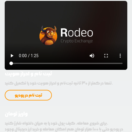
ثبت نام و احراز هویت
تنها در کمتر از 30 ثانیه ثبت‌نام و احراز هویت خود را تکمیل کنید.
ثبت نام در رودیو
واریز تومان
برای شروع معامله، کیف پول خود را به میزان دلخواه شارژ کنید.
در رودیو حتی با 100 هزار تومان هم امکان معامله و خرید ارز دیجیتال وجود