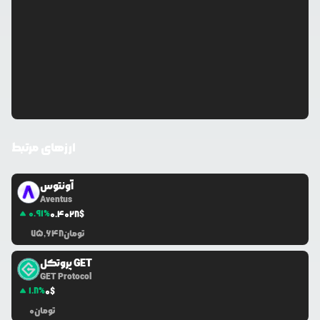
ارزهای مرتبط
آونتوس
Aventus
0.91
%
0.4028
$
تومان
75,648
پروتکل GET
GET Protocol
1.8
%
0
$
تومان
0