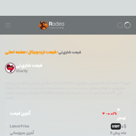
/
قیمت ارزدیجیتال
/
صفحه اصلی
قیمت
شاری‌تی
قیمت شاری‌تی
Sharity
امروز
۱۴۰۵/۰۵/۱۶
شمسی مطابق با
08/07/2026
میلادی و در این لحظه، ارز دیجیتال
شاری‌تی
،
0
تومان معادل
0.000000000000000000000000000000
دلار آمریکا
طی ۲۴ ساعت اخیر %
0.00
-
تغییر قیمت داشته
$SHARI
معامله می‌شود. قیمت
است.
0
آخرین قیمت
-0.01
%
تومان
0
$
Latest Price
USDT
8 ماه پیش
آخرین به‌روزسانی