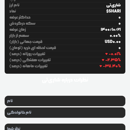
شاری‌تی
نام ارز
$SHARI
نماد
0
حداکثر عرضه
0
سکه درگردش
21
/
10
/
1400
زمان عرضه
%
0.00
سهم از بازار
0.00
USD
قیمت جهانی (بازار)
0
قیمت لحظه ای خرید (تومان)
%
-0.01
تغییرات روزانه (درصد)
%
-2.35
تغییرات هفتگی (درصد)
%
-37.40
تغییرات ماهانه (درصد)
نظرات درباره
شاری‌تی