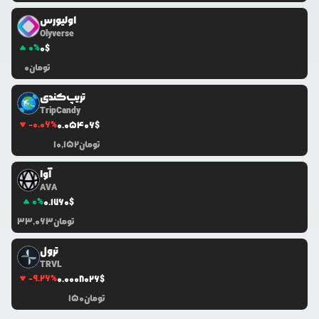
اولیورس
Olyverse
0
%
0
$
تومان
0
تریپ‌کندی
TripCandy
-0.06
%
0.0
5406
$
تومان
10,152
آوا
AVA
0
%
0.1760
$
تومان
33,063
ترول
TRVL
-9.26
%
0.0
008026
$
تومان
150