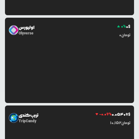
0
%
0
$
اولیورس
Olyverse
تومان
0
-0.06
%
0.0
5406
$
تریپ‌کندی
TripCandy
تومان
10,152