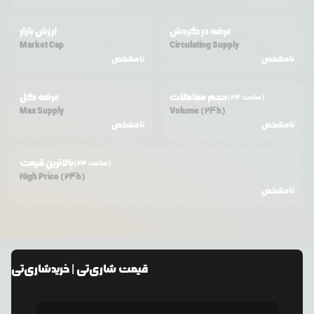
عرضه در گردش
ارزش بازار
Market Cap
Circulating Supply
نامشخص
نامشخص
حجم معاملات
عرضه کل
(24 ساعت)
Max Supply
Volume (24h)
نامشخص
نامشخص
بالاترین قیمت
(24 ساعت)
High Price (24h)
نامشخص
قیمت
شاری‌تی
| خرید
شاری‌تی