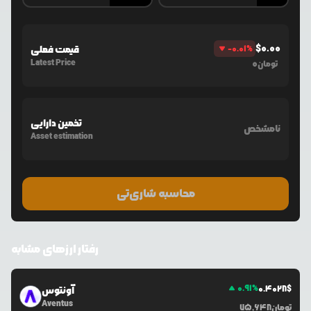
$
0.00
%
-0.01
قیمت فعلی
Latest Price
0
تومان
تخمین دارایی
نامشخص
Asset estimation
محاسبه شاری‌تی
رفتار ارزهای مشابه
0.91
%
0.4028
$
آونتوس
Aventus
تومان
75,648