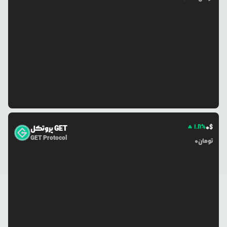
1.8
%
0
$
پروتکل GET
GET Protocol
تومان
0