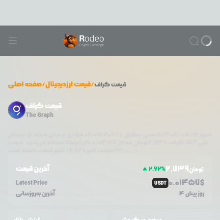
/
قیمت ارزدیجیتال
/
صفحه اصلی
قیمت
گراف
قیمت گراف
The Graph
امروز
۱۴۰۵/۰۵/۱۶
شمسی مطابق با
08/07/2026
میلادی و در این لحظه، ارز دیجیتال
طی
GRT
دلار آمریکا معامله می‌شود. قیمت
گراف
،
2,739
تومان معادل
0.01457
تغییر قیمت داشته است.
۲۴ ساعت اخیر %
2.62
+
2,739
آخرین قیمت
2.62
%
تومان
0.0
1457
$
Latest Price
USDT
4 روز پیش
آخرین به‌روزسانی