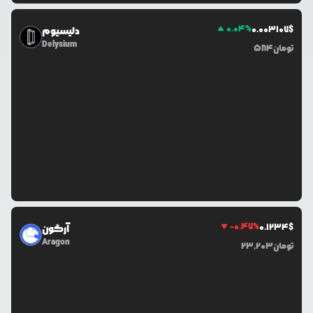
0.04
%
0.0
03107
$
دلیسیوم
Delysium
تومان
584
-0.47
%
0.1234
$
آرگون
Aragon
تومان
23,203