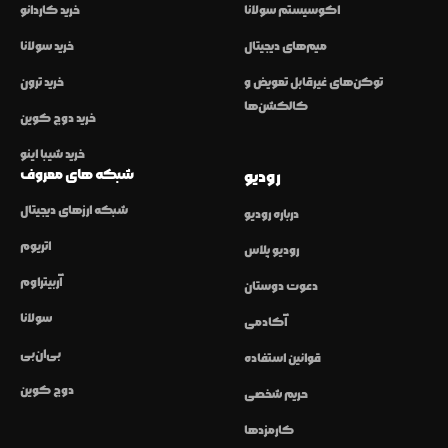
اکوسیستم سولانا
خرید کاردانو
میم‌های دیجیتال
خرید سولانا
توکن‌های غیرقابل تعویض و
خرید ترون
کالکشن‌ها
خرید دوج کوین
خرید شیبا اینو
شبکه های معروف
رودیو
شبکه ارزهای دیجیتال
درباره رودیو
اتریوم
رودیو پلاس
آربیتراوم
دعوت دوستان
سولانا
آکادمی
بی‌ان‌بی
قوانین استفاده
دوج کوین
حریم شخصی
کارمزدها