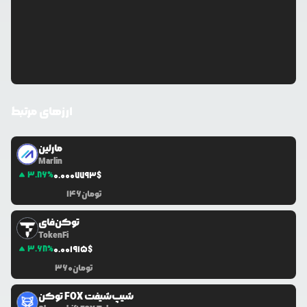
ارزهای مرتبط
مارلین
Marlin
3.86
%
0.0
007793
$
تومان
146
توکن‌فای
TokenFi
3.68
%
0.0
01915
$
تومان
360
توکن FOX شیپ‌شیفت