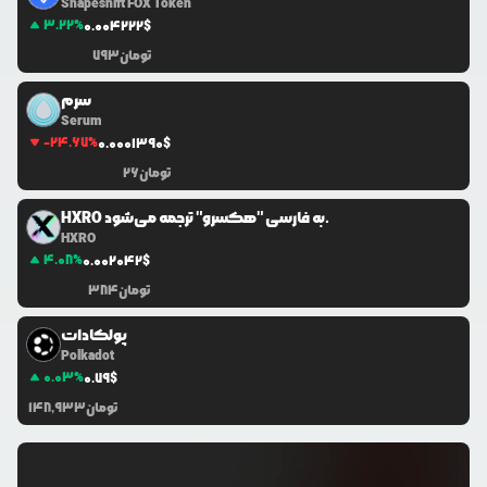
Shapeshift FOX Token
3.22
%
0.0
04222
$
تومان
793
سرم
Serum
-24.67
%
0.0
001390
$
تومان
26
HXRO به فارسی "هکسرو" ترجمه می‌شود.
HXRO
4.08
%
0.0
02042
$
تومان
384
پولکادات
Polkadot
0.03
%
0.79
$
تومان
148,933