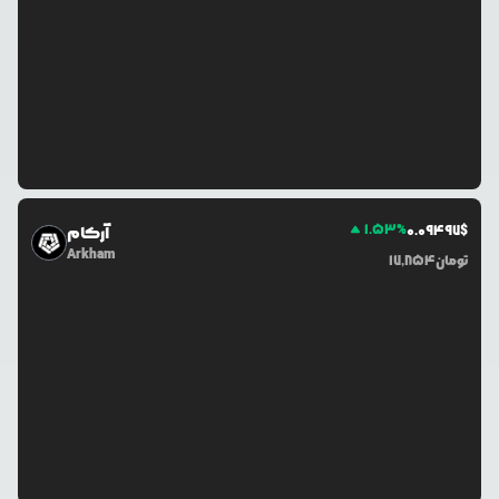
1.53
%
0.0
9497
$
آرکام
Arkham
تومان
17,854