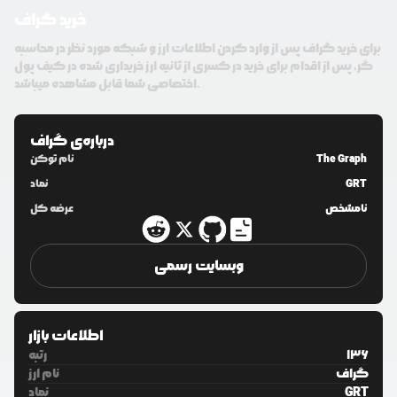
خرید گراف
برای خرید گراف پس از وارد کردن اطلاعات ارز و شبکه مورد نظر در محاسبه
گر، پس از اقدام برای خرید در کسری از ثانیه ارز خریداری شده در کیف پول
اختصاصی شما قابل مشاهده میباشد.
درباره‌ی
گراف
The Graph
نام توکن
GRT
نماد
نامشخص
عرضه کل
وبسایت رسمی
اطلاعات بازار
136
رتبه
گراف
نام ارز
GRT
نماد