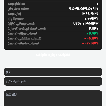
0
حداکثر عرضه
9,548,531,509.16
سکه درگردش
27
/
9
/
1399
زمان عرضه
%
0.0073
سهم از بازار
0.0145743
USD
قیمت جهانی (بازار)
2,740
قیمت لحظه ای خرید (تومان)
%
2.62
تغییرات روزانه (درصد)
%
-8.76
تغییرات هفتگی (درصد)
%
-22.23
تغییرات ماهانه (درصد)
نظرات درباره
گراف