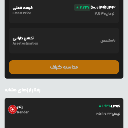
$
0.0145743
%
2.62
قیمت فعلی
Latest Price
2,740
تومان
تخمین دارایی
نامشخص
Asset estimation
محاسبه گراف
رفتار ارزهای مشابه
1.92
%
1.37
$
رندر
Render
تومان
258,623