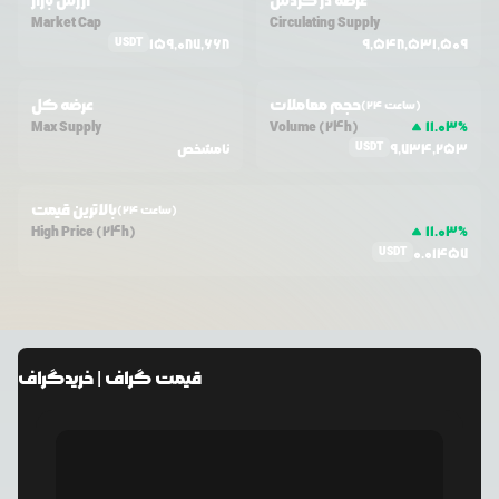
عرضه در گردش
ارزش بازار
Market Cap
Circulating Supply
USDT
159,087,668
9,548,531,509
حجم معاملات
عرضه کل
(24 ساعت)
Max Supply
Volume (24h)
11.03
%
USDT
9,734,253
نامشخص
بالاترین قیمت
(24 ساعت)
High Price (24h)
11.03
%
USDT
0.01457
قیمت
گراف
| خرید
گراف