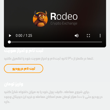
ثبت نام و احراز هویت
تنها در کمتر از 30 ثانیه ثبت‌نام و احراز هویت خود را تکمیل کنید.
ثبت نام در رودیو
واریز تومان
برای شروع معامله، کیف پول خود را به میزان دلخواه شارژ کنید.
در رودیو حتی با 100 هزار تومان هم امکان معامله و خرید ارز دیجیتال وجود
دارد.