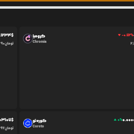
.1234
$
-0.72
%
کرومیا
Chromia
2
تومان
690
03107
$
0.0
00
0
%
کوره‌تو
Coreto
تومان
96