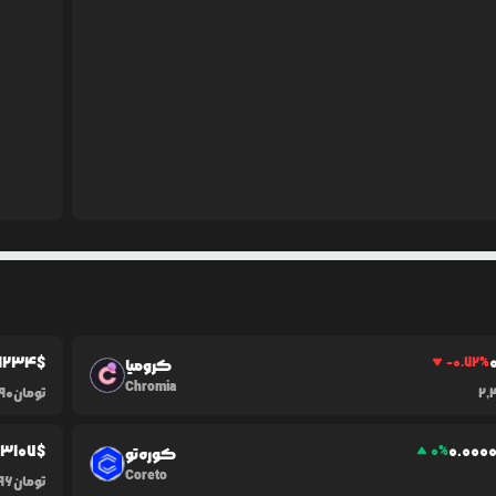
.1234
$
-0.72
%
کرومیا
Chromia
2,
تومان
90
03107
$
0.0
00
0
%
کوره‌تو
Coreto
تومان
96