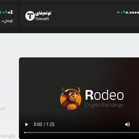
0
$
0.0
00
0
%
0
%
توتم‌فای
TotemFi
تومان
0
در رودیو حتی با 100 هزار تومان هم امکان معامله و خرید ارز دیجیتال وجود دارد.
برای خرید