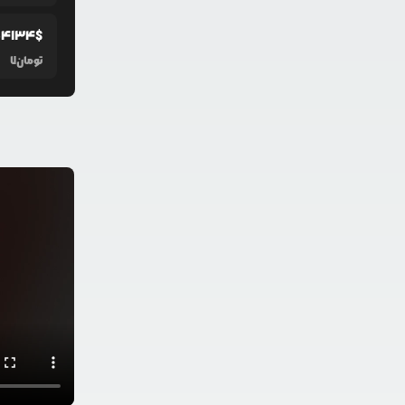
04134
$
تومان
7