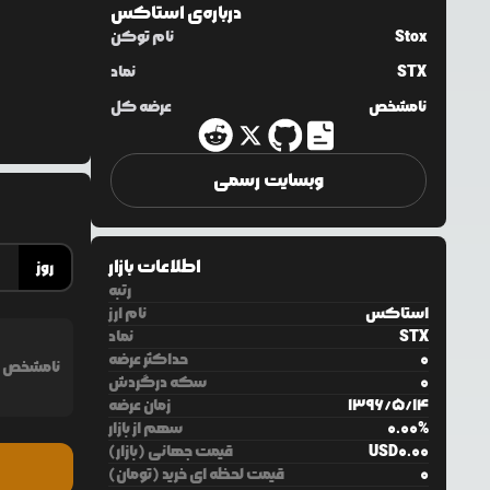
درباره‌ی
استاکس
Stox
نام توکن
STX
نماد
نامشخص
عرضه کل
وبسایت رسمی
اطلاعات بازار
روز
رتبه
استاکس
نام ارز
STX
نماد
0
حداکثر عرضه
نامشخص
0
سکه درگردش
14
/
5
/
1396
زمان عرضه
%
0.00
سهم از بازار
0.00
USD
قیمت جهانی (بازار)
0
قیمت لحظه ای خرید (تومان)