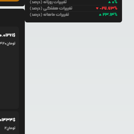
%
0
تغییرات روزانه (درصد)
%
-27.73
تغییرات هفتگی (درصد)
%
23.14
تغییرات ماهانه (درصد)
0.0
1261
$
تومان
,420
01434
$
تومان
2