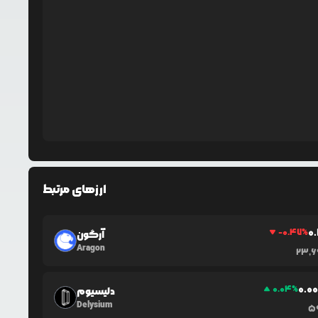
ارزهای مرتبط
0
-0.47
%
آرگون
Aragon
23,6
0.0
0.04
%
دلیسیوم
Delysium
5