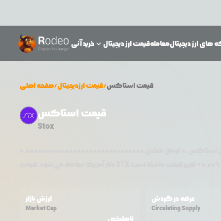
 های ارز دیجیتال
معامله
قیمت ارز دیجیتال
خرید آنی
قیمت
استاکس
/
قیمت ارزدیجیتال
/
صفحه اصلی
قیمت استاکس
Stox
ل
استاکس
،
0
تومان معادل
0.000000000000000000000000000000
0.00
+
STX
دلار آمریکا معامله می‌شود. قیمت
عرضه در گردش
ارزش بازار
Market Cap
Circulating Supply
نامشخص