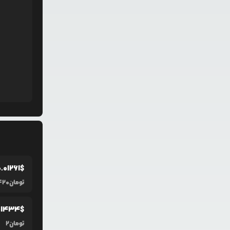
0.0
1261
$
تومان
420
01434
$
تومان
2