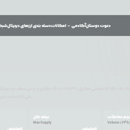
دعوت دوستان
آکادمی
امکانات
دسته بندی ارزهای دیجیتال
شبکه‌
۱۴۰۵/۰۵/۱۵
شمسی مطابق با
08/06/2026
میلادی و در این لحظه، ارز دیجیتا
تغییر قیمت داشته است.
طی ۲۴ ساعت اخیر %
جم معاملات
عرضه کل
Max Supply
Volume (24h
نامشخص
نامشخص