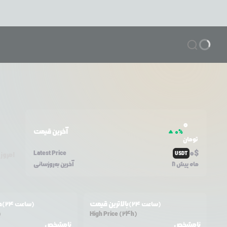
0
آخرین قیمت
0
%
تومان
0
$
Latest Price
USDT
امروز
8 ماه پیش
آخرین به‌روزسانی
بالاترین قیمت
ح
(24 ساعت)
(24 ساعت)
)
High Price (24h)
نامشخص
نامشخص