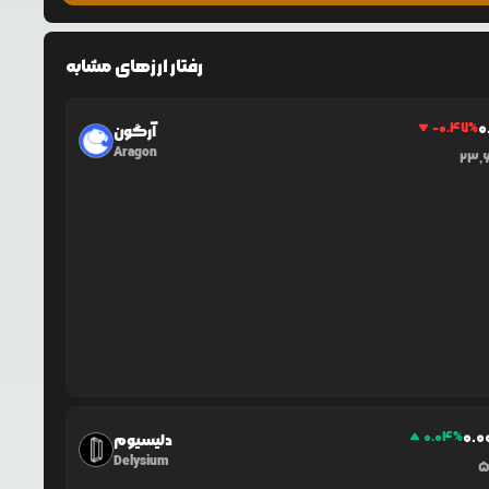
رفتار ارزهای مشابه
0
-0.47
%
آرگون
Aragon
23,
0.0
0.04
%
دلیسیوم
Delysium
5