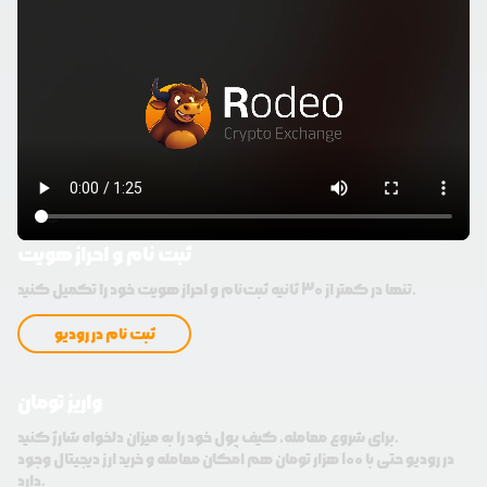
ثبت نام و احراز هویت
تنها در کمتر از 30 ثانیه ثبت‌نام و احراز هویت خود را تکمیل کنید.
ثبت نام در رودیو
واریز تومان
برای شروع معامله، کیف پول خود را به میزان دلخواه شارژ کنید.
در رودیو حتی با 100 هزار تومان هم امکان معامله و خرید ارز دیجیتال وجود
دارد.