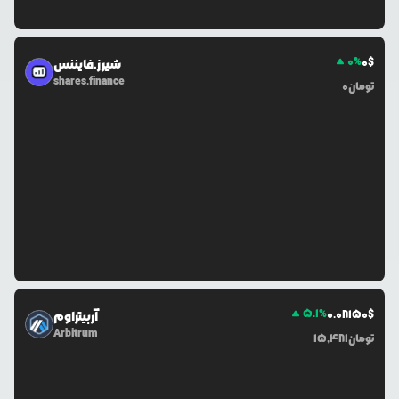
0
%
0
$
شیرز.فایننس
shares.finance
تومان
0
5.1
%
0.0
8150
$
آربیتراوم
Arbitrum
تومان
15,481