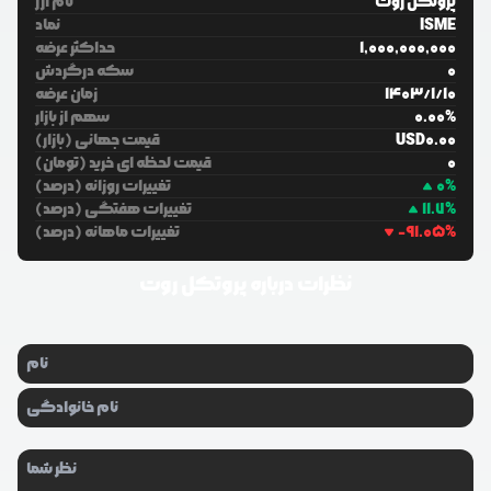
پروتکل روت
نام ارز
ISME
نماد
1,000,000,000
حداکثر عرضه
0
سکه درگردش
10
/
1
/
1403
زمان عرضه
%
0.00
سهم از بازار
0.00
USD
قیمت جهانی (بازار)
0
قیمت لحظه ای خرید (تومان)
%
0
تغییرات روزانه (درصد)
%
11.7
تغییرات هفتگی (درصد)
%
-91.05
تغییرات ماهانه (درصد)
نظرات درباره
پروتکل روت