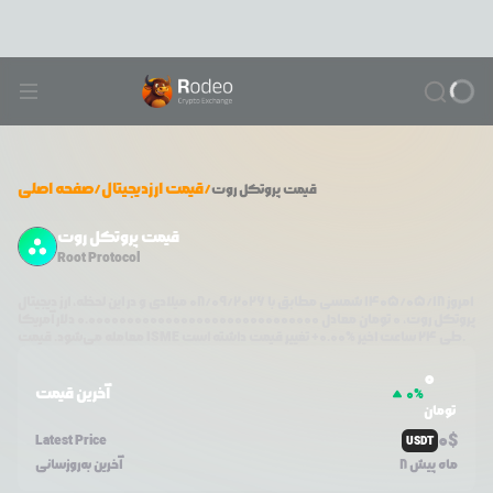
/
قیمت ارزدیجیتال
/
صفحه اصلی
قیمت
پروتکل روت
قیمت پروتکل روت
Root Protocol
امروز
۱۴۰۵/۰۵/۱۸
شمسی مطابق با
08/09/2026
میلادی و در این لحظه، ارز دیجیتال
پروتکل روت
،
0
تومان معادل
0.000000000000000000000000000000
دلار آمریکا
تغییر قیمت داشته است.
طی ۲۴ ساعت اخیر %
0.00
+
ISME
معامله می‌شود. قیمت
0
آخرین قیمت
0
%
تومان
0
$
Latest Price
USDT
8 ماه پیش
آخرین به‌روزسانی