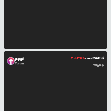
-1.35
%
0.0
003537
$
توروم
Torum
تومان
67