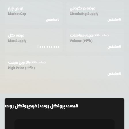
عرضه در گردش
ارزش بازار
Market Cap
Circulating Supply
نامشخص
نامشخص
حجم معاملات
عرضه کل
(24 ساعت)
Max Supply
Volume (24h)
نامشخص
1,000,000,000
بالاترین قیمت
(24 ساعت)
High Price (24h)
نامشخص
قیمت
پروتکل روت
| خرید
پروتکل روت