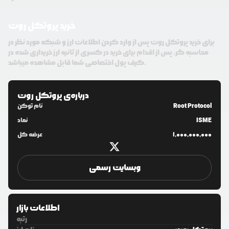
خرید پروتکل روت
برای خرید پروتکل روت پس از وارد کردن اطلاعات ارز و شبکه مورد نظر در
محاسبه گر، پس از اقدام برای خرید در کسری از ثانیه ارز خریداری شده در
کیف پول اختصاصی شما قابل مشاهده میباشد.
درباره‌ی
پروتکل روت
Root Protocol
نام توکن
ISME
نماد
1,000,000,000
عرضه کل
وبسایت رسمی
اطلاعات بازار
رتبه