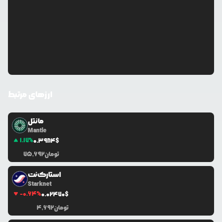
ارزهای مرتبط
مانتل
Mantle
1.17
%
0.3984
$
تومان
75,692
استارک‌نت
Starknet
-0.64
%
0.0
2470
$
تومان
4,692