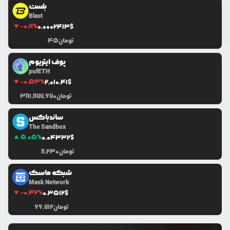
بلست
Blast
-0.11
%
0.0
002413
$
تومان
45
پوف ایتریوم
pufETH
-0.53
%
2,010.41
$
تومان
381,877,670
ساندباکس
The Sandbox
5.05
%
0.0
4332
$
تومان
8,230
شبکه ماسک
Mask Network
-0.32
%
0.3512
$
تومان
66,712