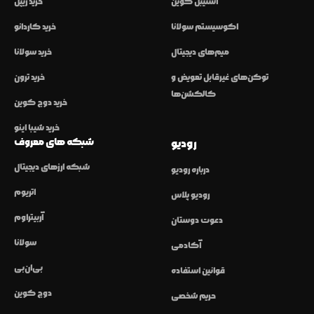
استیبل کوین
خرید ریپل
اکوسیستم سولانا
خرید کاردانو
میم‌های دیجیتال
خرید سولانا
توکن‌های غیرقابل تعویض و
خرید ترون
کالکشن‌ها
خرید دوج کوین
خرید شیبا اینو
شبکه های معروف
رودیو
شبکه ارزهای دیجیتال
درباره رودیو
اتریوم
رودیو پلاس
آربیتراوم
دعوت دوستان
سولانا
آکادمی
بی‌ان‌بی
قوانین استفاده
دوج کوین
حریم شخصی