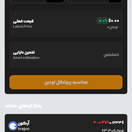
$
0.00
%
0
قیمت فعلی
Latest Price
0
تومان
تخمین دارایی
نامشخص
Asset estimation
محاسبه پروتکل اودین
رفتار ارزهای مشابه
-0.47
%
0.1234
$
آرگون
Aragon
تومان
23,407