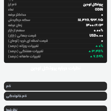
پروتکل اودین
نام ارز
ODIN
نماد
0
حداکثر عرضه
17,468,924.65
سکه درگردش
13
/
2
/
1400
زمان عرضه
%
0.00
سهم از بازار
0.00
USD
قیمت جهانی (بازار)
0
قیمت لحظه ای خرید (تومان)
%
0
تغییرات روزانه (درصد)
%
3.48
تغییرات هفتگی (درصد)
%
6.89
تغییرات ماهانه (درصد)
نظرات درباره
پروتکل اودین