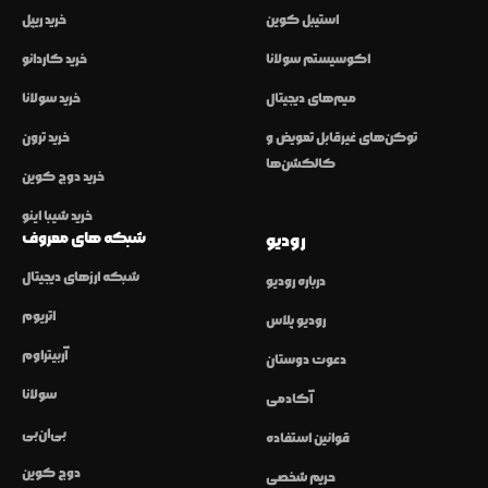
استیبل کوین
خرید ریپل
اکوسیستم سولانا
خرید کاردانو
میم‌های دیجیتال
خرید سولانا
توکن‌های غیرقابل تعویض و
خرید ترون
کالکشن‌ها
خرید دوج کوین
خرید شیبا اینو
شبکه های معروف
رودیو
شبکه ارزهای دیجیتال
درباره رودیو
اتریوم
رودیو پلاس
آربیتراوم
دعوت دوستان
سولانا
آکادمی
بی‌ان‌بی
قوانین استفاده
دوج کوین
حریم شخصی