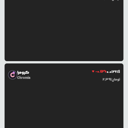
-0.72
%
0.0
1261
$
کرومیا
Chromia
تومان
2,391