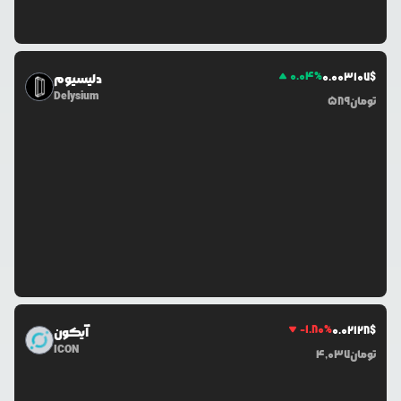
0.04
%
0.0
03107
$
دلیسیوم
Delysium
تومان
589
-1.80
%
0.0
2128
$
آیکون
ICON
تومان
4,037