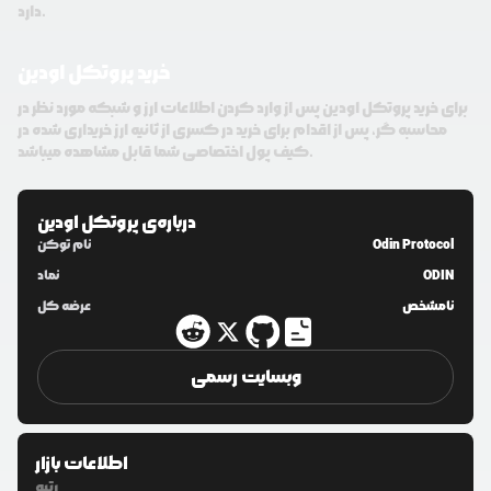
دارد.
خرید پروتکل اودین
برای خرید پروتکل اودین پس از وارد کردن اطلاعات ارز و شبکه مورد نظر در
محاسبه گر، پس از اقدام برای خرید در کسری از ثانیه ارز خریداری شده در
کیف پول اختصاصی شما قابل مشاهده میباشد.
درباره‌ی
پروتکل اودین
Odin Protocol
نام توکن
ODIN
نماد
نامشخص
عرضه کل
وبسایت رسمی
اطلاعات بازار
رتبه