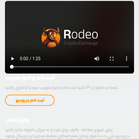
ثبت نام و احراز هویت
تنها در کمتر از 30 ثانیه ثبت‌نام و احراز هویت خود را تکمیل کنید.
ثبت نام در رودیو
واریز تومان
برای شروع معامله، کیف پول خود را به میزان دلخواه شارژ کنید.
در رودیو حتی با 100 هزار تومان هم امکان معامله و خرید ارز دیجیتال وجود