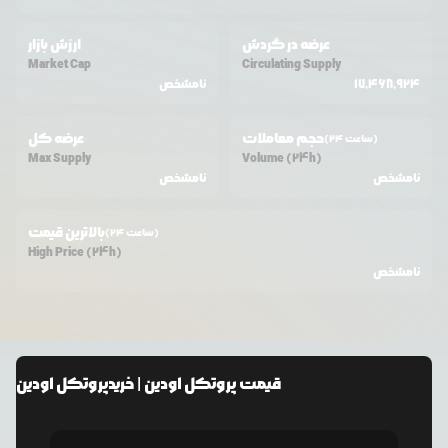
عرضه در گردش
ارزش بازار
Market Cap
Circulating Supply
17,468,924
نامشخص
حجم معاملات
عرضه کل
(24 ساعت)
Max Supply
Volume (24h)
نامشخص
نامشخص
بالاترین قیمت
(24 ساعت)
High Price (24h)
نامشخص
قیمت
پروتکل اودین
| خرید
پروتکل اودین