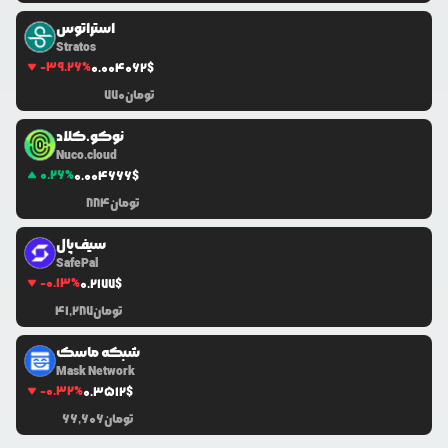
استراتوس
Stratos
-39.26
%
0.0
04062
$
تومان
770
نوکو.کلاد
Nuco.cloud
0.26
%
0.0
04666
$
تومان
884
سیف‌پال
SafePal
-0.13
%
0.2177
$
تومان
41,287
شبکه ماسک
Mask Network
-0.32
%
0.3512
$
تومان
66,606