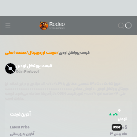
/
قیمت ارزدیجیتال
/
صفحه اصلی
قیمت
پروتکل اودین
قیمت پروتکل اودین
Odin Protocol
امروز
۱۴۰۵/۰۵/۱۵
شمسی مطابق با
08/06/2026
میلادی و در این لحظه، ارز
دیجیتال
پروتکل اودین
،
0
تومان معادل
0.000000000000000000000000000000
طی ۲۴ ساعت اخیر %
0.00
+
تغییر قیمت
ODIN
دلار آمریکا معامله می‌شود. قیمت
داشته است.
0
آخرین قیمت
0
%
تومان
0
$
Latest Price
USDT
3 ماه پیش
آخرین به‌روزسانی