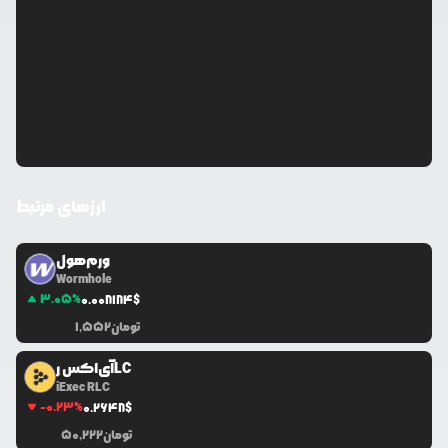
ارزهای مرتبط
ورم‌هول
Wormhole
3.05
%
0.0
08184
$
تومان
1,552
آی‌اکس رLC
iExec RLC
-0.23
%
0.2648
$
تومان
50,222