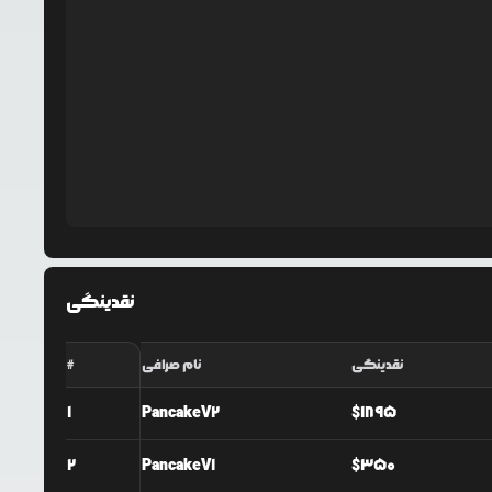
نقدینگی
نقدینگی
نام صرافی
#
1
PancakeV2
$
1895
2
PancakeV1
$
350