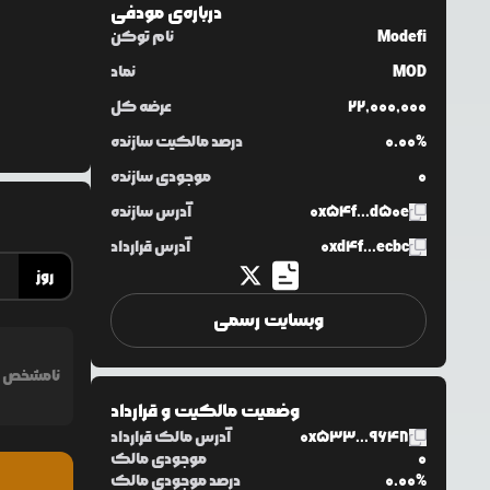
درباره‌ی
مودفی
Modefi
نام توکن
MOD
نماد
22,000,000
عرضه کل
0.00%
درصد مالکیت سازنده
0
موجودی سازنده
0x54f...d50e
آدرس سازنده
0xd4f...ecbc
آدرس قرارداد
روز
وبسایت رسمی
نامشخص
وضعیت مالکیت و قرارداد
0x533...9648
آدرس مالک قرارداد
0
موجودی مالک
0.00%
درصد موجودی مالک