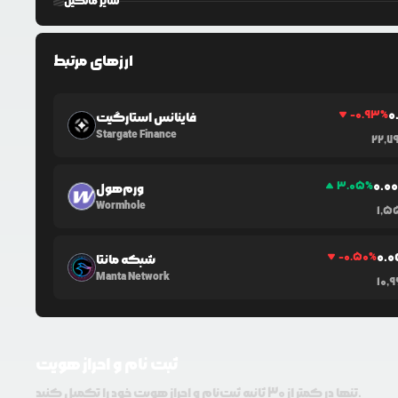
سایر مالکین
ارزهای مرتبط
0
-0.93
%
فاینانس استارگیت
Stargate Finance
22,7
0.0
3.05
%
ورم‌هول
Wormhole
1,5
0.0
-0.50
%
شبکه مانتا
Manta Network
10,
ثبت نام و احراز هویت
تنها در کمتر از 30 ثانیه ثبت‌نام و احراز هویت خود را تکمیل کنید.