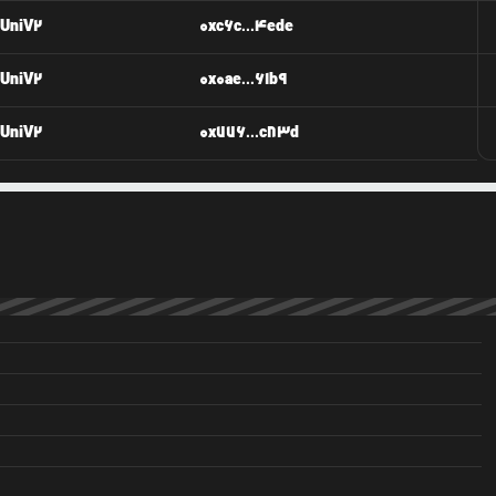
UniV2
0xc6c...4ede
UniV2
0x0ae...61b9
UniV2
0x776...c83d