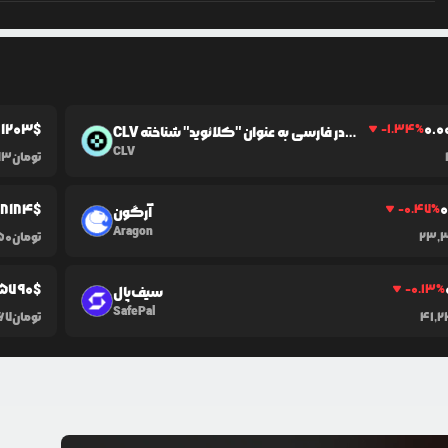
.1203
$
0.0
-1.34
%
CLV در فارسی به عنوان "کلائوید" شناخته
می‌شود.
CLV
تومان
93
08184
$
0
-0.47
%
آرگون
Aragon
23,
تومان
50
5790
$
-0.13
%
سیف‌پال
SafePal
41,
تومان
967