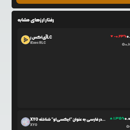
رفتار ارزهای مشابه
0
-0.23
%
آی‌اکس رLC
iExec RLC
50,
0.
1.35
%
XYO در فارسی به عنوان "ایکسی‌او" شناخته
می‌شود.
XYO
5