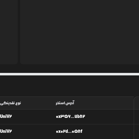
آدرس استخر
نوع نقدینگی
UniV2
0x356...7b82
UniV2
0x02d...058f