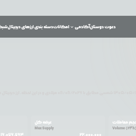
دعوت دوستان
آکادمی
امکانات
دسته بندی ارزهای دیجیتال
شبکه‌
۱۴۰۵/۰۵/۱
شمسی مطابق با
08/08/2026
میلادی و در این لحظه، ارز دیجیتال
م
جم معاملات
عرضه کل
Max Supply
Volume (24h
16,076,764
22,000,000