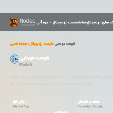
 های ارز دیجیتال
معامله
قیمت ارز دیجیتال
خرید آنی
قیمت
مودفی
/
قیمت ارزدیجیتال
/
صفحه اصلی
قیمت مودفی
Modefi
ودفی
،
4,157
تومان معادل
0.02194
دلار آمریکا معامله می‌شود. قیمت
تغییر قیمت داشته است.
طی ۲۴ ساعت اخیر %
1.29
-
MOD
عرضه در گردش
ارزش بازار
Market Cap
Circulating Supply
نامشخص