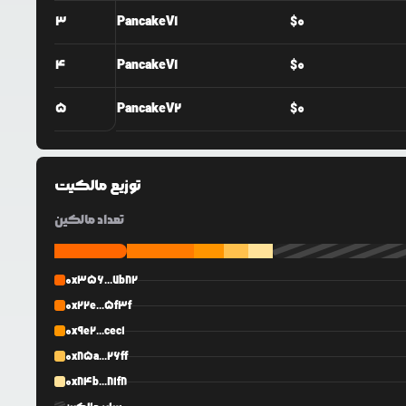
3
PancakeV1
$
0
4
PancakeV1
$
0
5
PancakeV2
$
0
توزیع مالکیت
تعداد مالکین
0x356...7b82
0x22e...5f3f
0x9e2...cec1
0x85a...26ff
0x84b...81f8