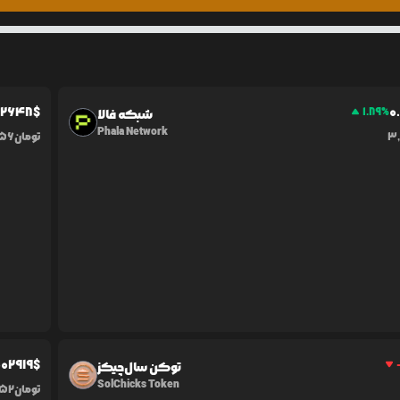
.2648
$
0
1.89
%
شبکه فالا
Phala Network
3
تومان
156
0
02919
$
توکن سال‌چیکز
SolChicks Token
تومان
52