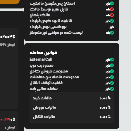
امکان پس‌گرفتن مالکیت
خیر
قابل تغییر توسط مالک
بله
مالک پنهان
بله
قابلیت نابود کردن قرارداد
خیر
پروکسی بودن قرارداد
خیر
لیست شده در صرافی غیر متمرکز
بله
.0
2004
$
تومان
,796
قوانین معامله
External Call
خیر
محدودیت خرید
خیر
ممنوعیت فروش کامل
خیر
محدودیت فاصله بین معاملات
خیر
قابلیت توقف انتقال
خیر
سابقه هانی پات
خیر
0.00%
مالیات خرید
0.00%
مالیات فروش
0.00%
مالیات انتقال
0
$
-0.78
%
تومان
0