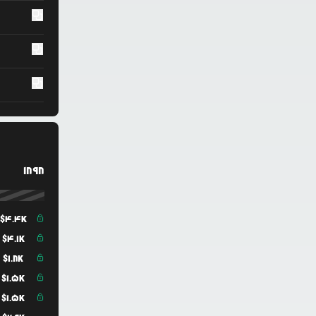
1898
$
4.4K
$
4.1K
$
1.8K
$
1.5K
$
1.5K