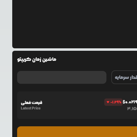
ماشین زمان کریپتو
$
0.02
%
-1.29
قیمت فعلی
Latest Price
4,1