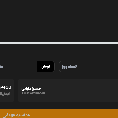
تومان
194957
تخمین دارایی
57
Asset estimation
تومان
محاسبه مودفی