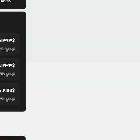
$
2.9K
01493
$
تومان
282
.1234
$
تومان
376
0.2177
$
تومان
233