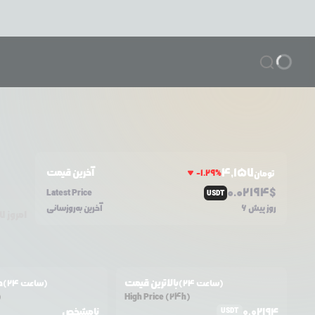
4,157
آخرین قیمت
-1.29
%
تومان
0.0
2194
$
Latest Price
USDT
6 روز پیش
آخرین به‌روزسانی
امروز
۷
بالاترین قیمت
ح
(24 ساعت)
(24 ساعت)
)
High Price (24h)
0.02194
نامشخص
USDT