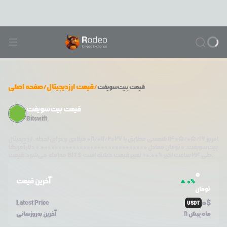
/
قیمت ارزدیجیتال
/
صفحه اصلی
قیمت
بیت‌سویفت
قیمت بیت‌سویفت
Bitswift
امروز
۱۴۰۵/۰۵/۱۶
شمسی مطابق با
08/07/2026
میلادی و در این لحظه، ارز دیجیتال
بیت‌سویفت
،
0
تومان معادل
0.000000000000000000000000000000
دلار آمریکا
تغییر قیمت داشته است.
طی ۲۴ ساعت اخیر %
0.00
+
BITS
معامله می‌شود. قیمت
0
آخرین قیمت
0
%
تومان
0
$
Latest Price
USDT
8 ماه پیش
آخرین به‌روزسانی