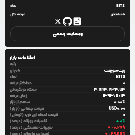
BITS
نماد
نامشخص
عرضه کل
وبسایت رسمی
اطلاعات بازار
رتبه
بیت‌سویفت
نام ارز
BITS
نماد
0
حداکثر عرضه
3,884,634.74
سکه درگردش
13
/
7
/
1393
زمان عرضه
%
0.00
سهم از بازار
0.00
USD
قیمت جهانی (بازار)
0
قیمت لحظه ای خرید (تومان)
%
0
تغییرات روزانه (درصد)
%
-0.26
تغییرات هفتگی (درصد)
%
-29.88
تغییرات ماهانه (درصد)