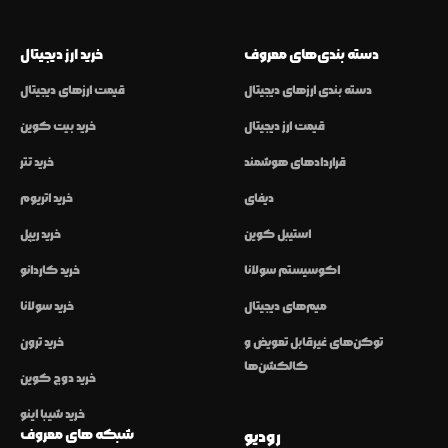
دسته بندی‌های معروف
خرید ارز دیجیتال
دسته بندی ارزهای دیجیتال
قیمت ارزهای دیجیتال
قیمت ارز دیجیتال
خرید بیت کوین
قراردادهای هوشمند
خرید تتر
دیفای
خرید اتریوم
استیبل کوین
خرید ریپل
اکوسیستم سولانا
خرید کاردانو
میم‌های دیجیتال
خرید سولانا
توکن‌های غیرقابل تعویض و
خرید ترون
کالکشن‌ها
خرید دوج کوین
خرید شیبا اینو
شبکه های معروف
رودیو