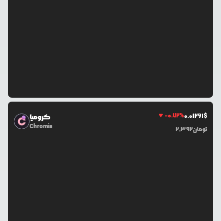
-0.72
%
0.0
1261
$
کرومیا
Chromia
تومان
2,392