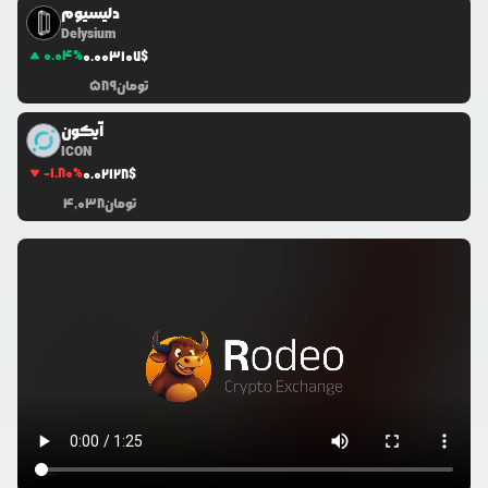
دلیسیوم
Delysium
0.04
%
0.0
03107
$
تومان
589
آیکون
ICON
-1.80
%
0.0
2128
$
تومان
4,038