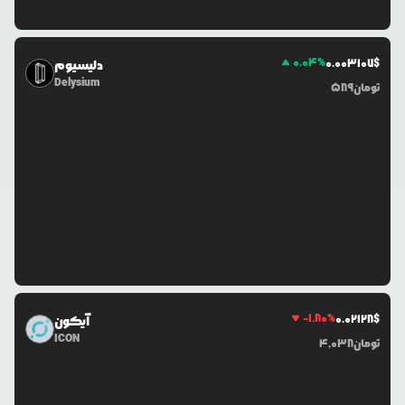
0.04
%
0.0
03107
$
دلیسیوم
Delysium
تومان
589
-1.80
%
0.0
2128
$
آیکون
ICON
تومان
4,038