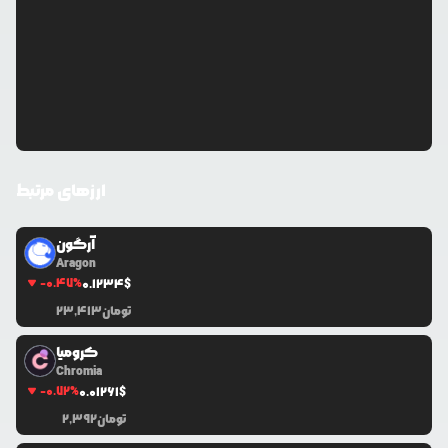
ارزهای مرتبط
آرگون
Aragon
-0.47
%
0.1234
$
تومان
23,413
کرومیا
Chromia
-0.72
%
0.0
1261
$
تومان
2,392