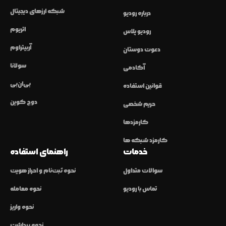
شبکه ارزهای دیجیتال
درباره رودیو
اتریوم
رودیو پلاس
آربیتراوم
دعوت دوستان
سولانا
آکادمی
بی‌ان‌بی
قوانین استفاده
دوج کوین
حریم شخصی
کارمزدها
کارمزد شبکه ها
خدمات
راهنمای استفاده
سوالات متداول
نحوه ثبت‌نام و احراز هویت
تماس با رودیو
نحوه معامله
نحوه واریز
نحوه برداشت