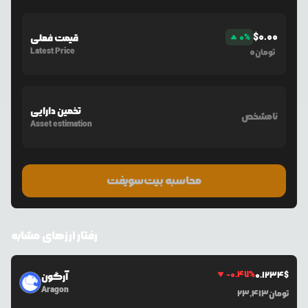
$
0.00
%
0
قیمت فعلی
Latest Price
0
تومان
تخمین دارایی
نامشخص
Asset estimation
محاسبه بیت‌سویفت
رفتار ارزهای مشابه
-0.47
%
0.1234
$
آرگون
Aragon
تومان
23,413