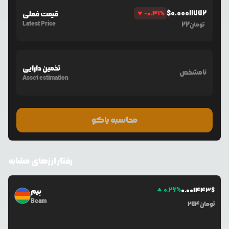
$
0.00011772
%
-0.31
قیمت فعلی
Latest Price
22
تومان
تخمین دارایی
نامشخص
Asset estimation
محاسبه یاکو
رفتار ارزهای مشابه
0.26
%
0.0
01443
$
بیم
Beam
تومان
274