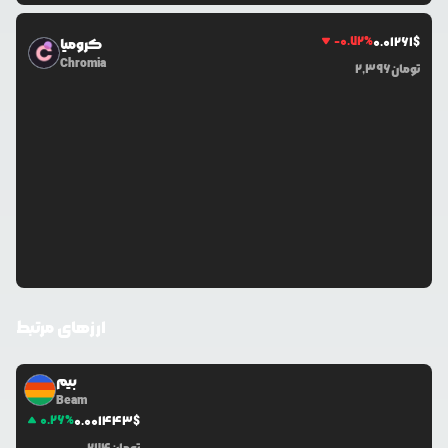
-0.72
%
0.0
1261
$
کرومیا
Chromia
تومان
2,396
ارزهای مرتبط
بیم
Beam
0.26
%
0.0
01443
$