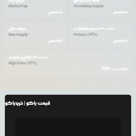
عرضه در گردش
ارزش بازار
Market Cap
Circulating Supply
نامشخص
نامشخص
حجم معاملات
عرضه کل
(24 ساعت)
Max Supply
Volume (24h)
نامشخص
نامشخص
بالاترین قیمت
(24 ساعت)
High Price (24h)
USDT
0.0001177
قیمت
یاکو
| خرید
یاکو