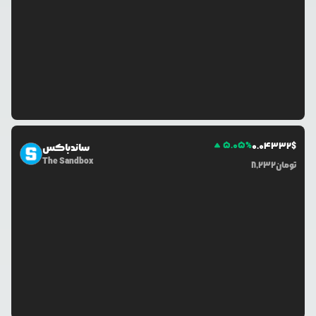
5.05
%
0.0
4332
$
ساندباکس
The Sandbox
تومان
8,232