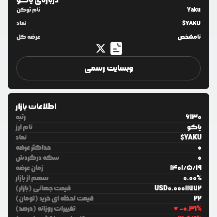
درباره‌ی
یاکو
Yaku
نام توکن
$YAKU
نماد
نامشخص
عرضه کل
وبسایت رسمی
اطلاعات بازار
6130
رتبه
یاکو
نام ارز
$YAKU
نماد
0
حداکثر عرضه
0
سکه درگردش
19
/
5
/
1401
زمان عرضه
%
0.00
سهم از بازار
0.00011772
USD
قیمت جهانی (بازار)
22
قیمت لحظه ای خرید (تومان)
%
-0.31
تغییرات روزانه (درصد)