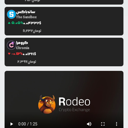
تومان
274
ساندباکس
The Sandbox
5.05
%
0.0
4332
$
تومان
8,232
کرومیا
Chromia
-0.72
%
0.0
1261
$
تومان
2,396