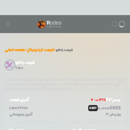
/
قیمت ارزدیجیتال
/
صفحه اصلی
قیمت
یاکو
قیمت یاکو
Yaku
امروز
۱۴۰۵/۰۵/۱۶
شمسی مطابق با
08/07/2026
میلادی و در این لحظه، ارز دیجیتال
طی
$YAKU
دلار آمریکا معامله می‌شود. قیمت
یاکو
،
22
تومان معادل
0.0001177
تغییر قیمت داشته است.
۲۴ ساعت اخیر %
0.31
-
22
آخرین قیمت
-0.31
%
تومان
0.0
001177
$
Latest Price
USDT
4 روز پیش
آخرین به‌روزسانی