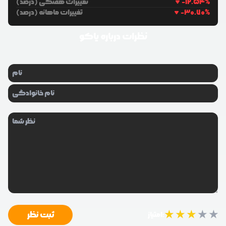
%
-12.54
تغییرات هفتگی (درصد)
%
-30.70
تغییرات ماهانه (درصد)
نظرات درباره
یاکو
★
★
★
★
★
ثبت نظر
امتیاز: