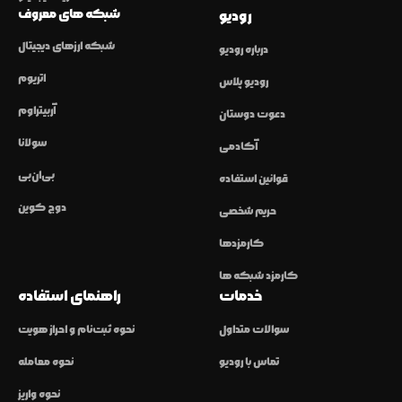
شبکه های معروف
رودیو
شبکه ارزهای دیجیتال
درباره رودیو
اتریوم
رودیو پلاس
آربیتراوم
دعوت دوستان
سولانا
آکادمی
بی‌ان‌بی
قوانین استفاده
دوج کوین
حریم شخصی
کارمزدها
کارمزد شبکه ها
خدمات
راهنمای استفاده
سوالات متداول
نحوه ثبت‌نام و احراز هویت
تماس با رودیو
نحوه معامله
نحوه واریز