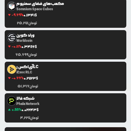
مکعب‌های فضای سمنیوم
Somnium Space Cubes
-9.69
%
0.1341
$
تومان
25,271
ورلد کوین
Worldcoin
-0.11
%
0.3486
$
تومان
65,699
آی‌اکس رLC
iExec RLC
-0.66
%
0.2723
$
تومان
51,316
شبکه فالا
Phala Network
0.88
%
0.0
2243
$
تومان
4,227