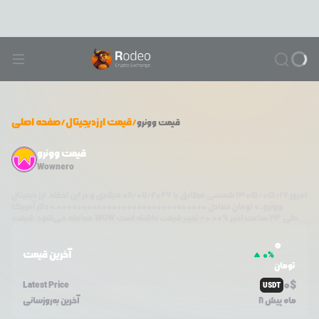
/
قیمت ارزدیجیتال
/
صفحه اصلی
قیمت
وونرو
قیمت وونرو
Wownero
امروز
۱۴۰۵/۰۵/۱۶
شمسی مطابق با
08/07/2026
میلادی و در این لحظه، ارز دیجیتال
وونرو
،
0
تومان معادل
0.000000000000000000000000000000
دلار آمریکا
تغییر قیمت داشته است.
طی ۲۴ ساعت اخیر %
0.00
+
WOW
معامله می‌شود. قیمت
0
آخرین قیمت
0
%
تومان
0
$
Latest Price
USDT
8 ماه پیش
آخرین به‌روزسانی