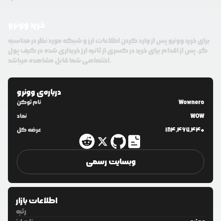
خرید وونرو
برای خرید وونرو پس از وارد کردن اطلاعات ارز و شبکه مورد نظر در محاسبه
گر، پس از اقدام برای خرید در کسری از ثانیه ارز خریداری شده در کیف پول
اختصاصی شما قابل مشاهده میباشد.
درباره‌ی
وونرو
Wownero
نام توکن
WOW
نماد
184,467,440
عرضه کل
وبسایت رسمی
اطلاعات بازار
رتبه