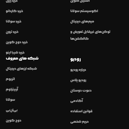
استیبل کوین
خرید ریپل
اکوسیستم سولانا
خرید کاردانو
میم‌های دیجیتال
خرید سولانا
توکن‌های غیرقابل تعویض و
خرید ترون
کالکشن‌ها
خرید دوج کوین
خرید شیبا اینو
شبکه های معروف
رودیو
شبکه ارزهای دیجیتال
درباره رودیو
اتریوم
رودیو پلاس
آربیتراوم
دعوت دوستان
سولانا
آکادمی
بی‌ان‌بی
قوانین استفاده
دوج کوین
حریم شخصی