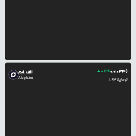
0.12
%
0.0
1033
$
الف.ایم
Aleph.im
تومان
1,947