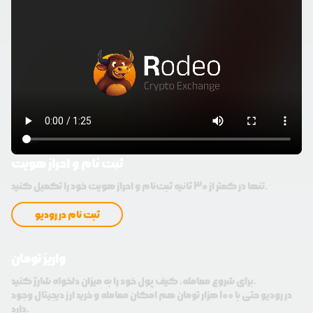
ثبت نام و احراز هویت
تنها در کمتر از 30 ثانیه ثبت‌نام و احراز هویت خود را تکمیل کنید.
ثبت نام در رودیو
واریز تومان
برای شروع معامله، کیف پول خود را به میزان دلخواه شارژ کنید.
در رودیو حتی با 100 هزار تومان هم امکان معامله و خرید ارز دیجیتال وجود
دارد.