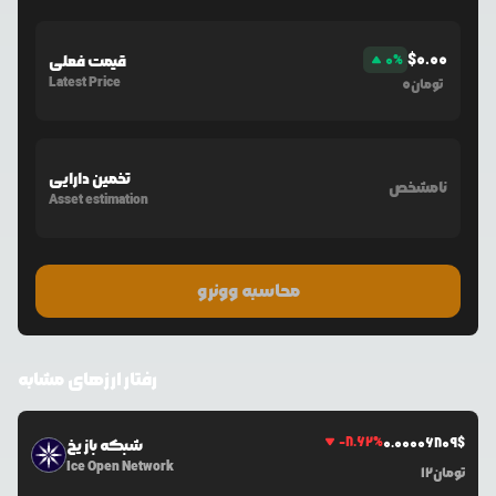
$
0.00
%
0
قیمت فعلی
Latest Price
0
تومان
تخمین دارایی
نامشخص
Asset estimation
محاسبه وونرو
رفتار ارزهای مشابه
-8.62
%
0.0
0006809
$
شبکه باز یخ
Ice Open Network
تومان
12