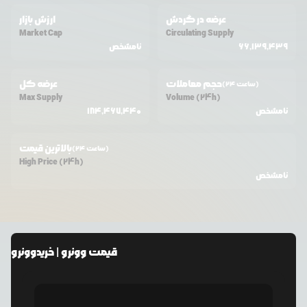
عرضه در گردش
ارزش بازار
Market Cap
Circulating Supply
66,139,439
نامشخص
حجم معاملات
عرضه کل
(24 ساعت)
Max Supply
Volume (24h)
نامشخص
184,467,440
بالاترین قیمت
(24 ساعت)
High Price (24h)
نامشخص
قیمت
وونرو
| خرید
وونرو