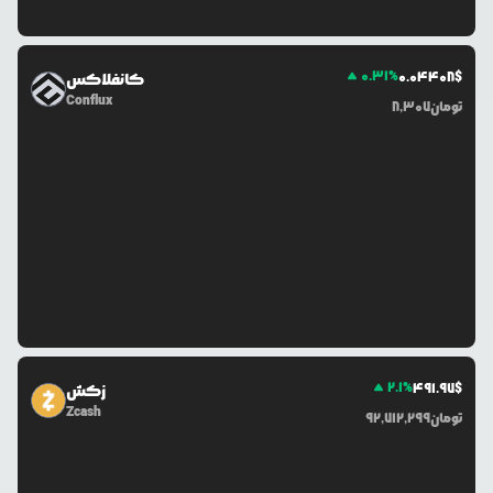
0.31
%
0.0
4408
$
کانفلاکس
Conflux
تومان
8,307
2.1
%
491.97
$
زکش
Zcash
تومان
92,712,299