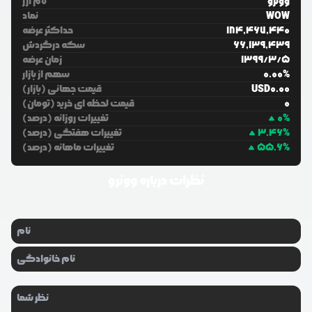
وونرو
نام ارز
WOW
نماد
184,467,440
حداکثر عرضه
66,139,439
سکه درگردش
5
/
3
/
1399
زمان عرضه
%
0.00
سهم از بازار
0.00
USD
قیمت جهانی (بازار)
0
قیمت لحظه ای خرید (تومان)
%
0
تغییرات روزانه (درصد)
%
3.46
تغییرات هفتگی (درصد)
%
55.6
تغییرات ماهانه (درصد)
نظرات درباره
وونرو